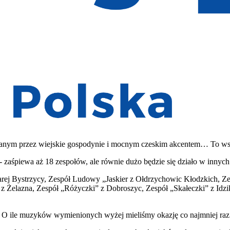
anym przez wiejskie gospodynie i mocnym czeskim akcentem… To wszys
- zaśpiewa aż 18 zespołów, ale równie dużo będzie się działo w innych 
arej Bystrzycy, Zespół Ludowy „Jaskier z Ołdrzychowic Kłodzkich, 
 Żelazna, Zespół „Różyczki” z Dobroszyc, Zespół „Skałeczki” z Idzi
 O ile muzyków wymienionych wyżej mieliśmy okazję co najmniej raz p