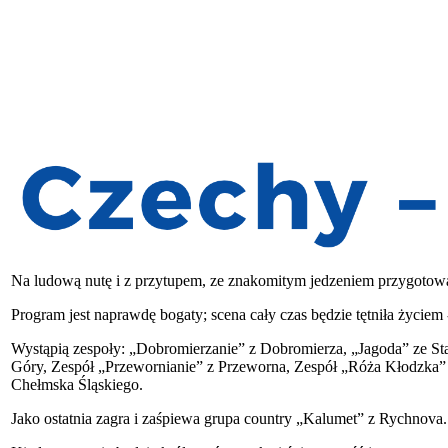
Na ludową nutę i z przytupem, ze znakomitym jedzeniem przygotow
Program jest naprawdę bogaty; scena cały czas będzie tętniła życiem 
Wystąpią zespoły: „Dobromierzanie” z Dobromierza, „Jagoda” ze St
Góry, Zespół „Przewornianie” z Przeworna, Zespół „Róża Kłodzka” z
Chełmska Śląskiego.
Jako ostatnia zagra i zaśpiewa grupa country „Kalumet” z Rychnova.