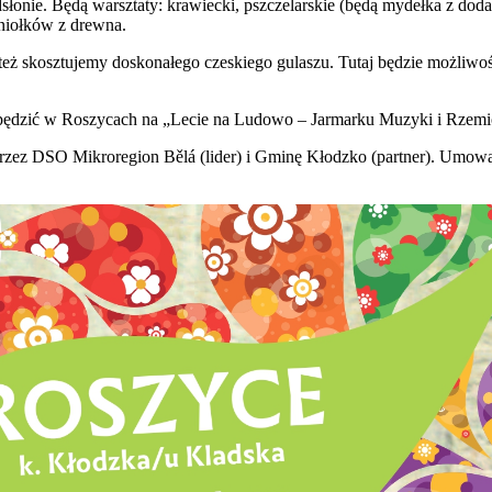
słonie. Będą warsztaty: krawiecki, pszczelarskie (będą mydełka z do
aniołków z drewna.
też skosztujemy doskonałego czeskiego gulaszu. Tutaj będzie możliwoś
to spędzić w Roszycach na „Lecie na Ludowo – Jarmarku Muzyki i Rzemi
 przez DSO Mikroregion Bělá (lider) i Gminę Kłodzko (partner). Umo