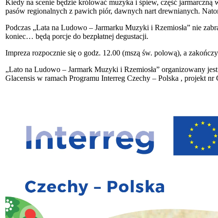
Kiedy na scenie będzie królować muzyka i śpiew, część jarmarczną
pasów regionalnych z pawich piór, dawnych nart drewnianych. Natom
Podczas „Lata na Ludowo – Jarmarku Muzyki i Rzemiosła” nie zabrakn
koniec… będą porcje do bezpłatnej degustacji.
Impreza rozpocznie się o godz. 12.00 (mszą św. polową), a zakończ
„Lato na Ludowo – Jarmark Muzyki i Rzemiosła” organizowany jest 
Glacensis w ramach Programu Interreg Czechy – Polska
, projekt nr