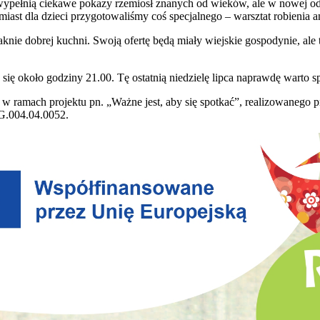
 wypełnią ciekawe pokazy rzemiosł znanych od wieków, ale w nowej od
iast dla dzieci przygotowaliśmy coś specjalnego – warsztat robienia 
ie dobrej kuchni. Swoją ofertę będą miały wiejskie gospodynie, ale 
y się około godziny 21.00. Tę ostatnią niedzielę lipca naprawdę war
w ramach projektu pn. „Ważne jest, aby się spotkać”, realizowanego
 G.004.04.0052.