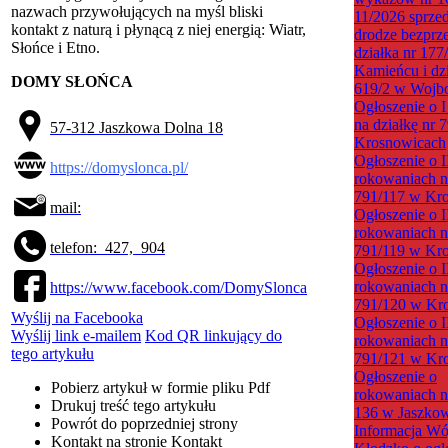
nazwach przywołujących na myśl bliski
11/2026 sprze
kontakt z naturą i płynącą z niej energią: Wiatr,
drodze bezprze
Słońce i Etno.
działka nr 177
Kamieńcu i dzi
DOMY SŁOŃCA
619/2 w Wojb
Ogłoszenie o I
na działkę nr 
57-312 Jaszkowa Dolna 18
Krosnowicach
Ogłoszenie o I
https://domyslonca.pl/
rokowaniach na
791/117 w Kr
mail:
Ogłoszenie o I
rokowaniach na
telefon:
427,
904
791/119 w Kr
Ogłoszenie o I
rokowaniach na
https://www.facebook.com/DomySlonca
791/120 w Kr
Wyślij na Facebooka
Ogłoszenie o I
Wyślij link e-mailem
Kod QR linkujący do
rokowaniach na
tego artykułu
791/121 w Kr
Ogłoszenie o
Pobierz artykuł w formie pliku
Pdf
rokowaniach na
Drukuj
treść tego artykułu
136 w Jaszkow
Powrót
do poprzedniej strony
Informacja Wó
Kontakt
na stronie Kontakt