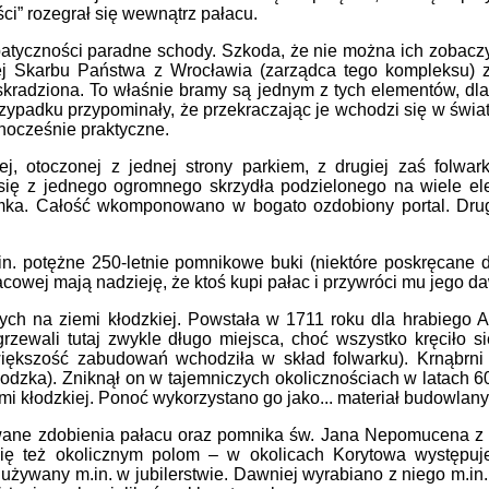
ości” rozegrał się wewnątrz pałacu.
atyczności paradne schody. Szkoda, że nie można ich zobac
nej Skarbu Państwa z Wrocławia (zarządca tego kompleksu) 
kradziona. To właśnie bramy są jednym z tych elementów, dla 
zypadku przypominały, że przekraczając je wchodzi się w świa
dnocześnie praktyczne.
ej, otoczonej z jednej strony parkiem, z drugiej zaś folwa
 się z jednego ogromnego skrzydła podzielonego na wiele el
mka. Całość wkomponowano w bogato ozdobiony portal. Druga
.in. potężne 250-letnie pomnikowe buki (niektóre poskręcane 
ałacowej mają nadzieję, że ktoś kupi pałac i przywróci mu jego 
wych na ziemi kłodzkiej. Powstała w 1711 roku dla hrabiego 
grzewali tutaj zwykle długo miejsca, choć wszystko kręciło s
ększość zabudowań wchodziła w skład folwarku). Krnąbrni p
Kłodzka). Zniknął on w tajemniczych okolicznościach w latach 6
 kłodzkiej. Ponoć wykorzystano go jako... materiał budowlany
wane zdobienia pałacu oraz pomnika św. Jana Nepomucena z 17
się też okolicznym polom – w okolicach Korytowa występuje
wany m.in. w jubilerstwie. Dawniej wyrabiano z niego m.in. a