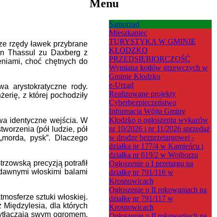
Menu
Samorząd
Mieszkaniec
TURYSTYKA W GMINIE
sze rzędy ławek przybrane
KŁODZKO
 von Thassul zu Daxberg z
PRZEDSIĘBIORCZOŚĆ
eniami, choć chętnych do
Wymiana kotłów grzewczych w
Gminie Kłodzko
e-Urząd
a arystokratyczne rody.
Realizowane projekty
erię, z której pochodziły
Cyberbezpieczeństwo
Informacja Wójta Gminy
Kłodzko o ogłoszeniu wykazów
dwa identyczne wejścia. W
nr 10/2026 i nr 11/2026 sprzedaż
worzenia (pół ludzie, pół
w drodze bezprzetargowej -
 „morda, pysk”. Dlaczego
działka nr 177/4 w Kamieńcu i
działka nr 619/2 w Wojborzu
rzowską precyzją potrafił
Ogłoszenie o I przetargu na
 dawnymi włoskimi balami
działkę nr 791/116 w
Krosnowicach
Ogłoszenie o II rokowaniach na
mosferze sztuki włoskiej.
działkę nr 791/117 w
 Międzylesia, dla których
Krosnowicach
zytłaczają swym ogromem.
Ogłoszenie o II rokowaniach na