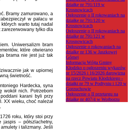
działkę nr 791/119 w
Krosnowicach
zyć. Bramy zamurowano, a
Ogłoszenie o II rokowaniach na
zabezpieczył w pałacu w
działkę nr 791/120 w
których warto tutaj nadal
Krosnowicach
t zarezerwowany tylko dla
Ogłoszenie o II rokowaniach na
działkę nr 791/121 w
Krosnowicach
rkiem. Uniwersalizm bram
Ogłoszenie o rokowaniach na
ementów, które otwierano
działkę nr 136 w Jaszkowej
 brama nie jest już tak
Górnej
Informacja Wójta Gminy
Kłodzko o ogłoszeniu wykazów
dziwacznie jak w upiornej
nr 15/2026 i 16/2026 darowizna
dawną świetność.
na rzecz Powiatu Kłodzkiego -
działki nr 79 w Podtyniu i 120 w
Antoniego Hardecka, syna
Gorzuchowie
ię wokół nich. Potrzebom
Ogłoszenie o II przetargu na
oddani karani byli przy
działkę nr 407/4 w Wojborzu
0. XX wieku, choć należał
.
26 roku, który stoi przy
 jaspis – półszlachetny,
mulety i talizmany. Jeśli