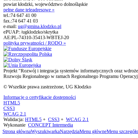
powiat kłodzki, województwo dolnośląskie
pełne dane teleadresowe »
tel.:
74 647 41 00
fax.:
74 647 41 03
e-mail:
ug@gmina.klodzko.pl
ePUAP: /ugklodzko/skrytka
AE:PL-74310-35413-WBTEJ-20
polityka prywatności / RODO »
Projekt "Rozwój i integracja systemów informatycznych oraz wdroż
Rozwoju Regionalnego w ramach Regionalnego Programu Operacyjn
© Wszelkie prawa zastrzeżone, UG Kłodzko
Informacje o certyfikacie dostępności
HTML5
CSS3
WCAG 2.1
Walidacja:
HTML5
+
CSS3
+
WCAG 2.1
Wykonanie
CONCEPT
Intermedia
Strona główna
Wyszukiwarka
Narzędzia
Menu główne
Menu szczegół