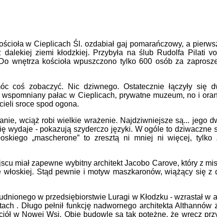
 kościoła w Cieplicach Śl. ozdabiał gaj pomarańczowy, a pierw
z dalekiej ziemi kłodzkiej. Przybyła na ślub Rudolfa Pilati
. Do wnętrza kościoła wpuszczono tylko 600 osób za zaprosz
óc coś zobaczyć. Nic dziwnego. Ostatecznie łączyły się dw
, wspomniany pałac w Cieplicach, prywatne muzeum, no i oranż
ieli sroce spod ogona.
nie, wciąż robi wielkie wrażenie. Najdziwniejsze są... jego 
ię wydaje - pokazują szyderczo języki. W ogóle to dziwaczne st
oskiego „mascherone” to zresztą ni mniej ni więcej, tylko
 miał zapewne wybitny architekt Jacobo Carove, który z mist
rze włoskiej. Stąd pewnie i motyw maszkaronów, wiążący się z
dnionego w przedsiębiorstwie Luragi w Kłodzku - wzrastał w at
atach
. Długo pełnił funkcję nadwornego architekta Althannów z
ściół w Nowej Wsi. Obie budowle są tak potężne, że wręcz pr