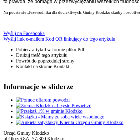
to prawda, że pomaga w przezwyciężaniu wszelkich trudności
Na podstawie „Przewodnika dla dociekliwych. Gminy Kłodzko skarby i osobliwo
Wyślij na Facebooka
Wyślij link e-mailem
Kod QR linkujący do tego artykułu
Pobierz artykuł w formie pliku
Pdf
Drukuj
treść tego artykułu
Powrót
do poprzedniej strony
Kontakt
na stronie Kontakt
Informacje w sliderze
Urząd Gminy Kłodzko
ul.Okrzei 8A, 57-300 Kłodzko