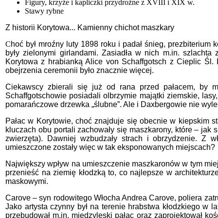
Figury, krzyże i kapliczki przydrożne z XVIII i XIX w.
Stawy rybne
Z historii Korytowa... Kamienny chichot maszkary
C
hoć był mroźny luty 1898 roku i padał śnieg, prezbiterium
były zielonymi girlandami. Zasiadła w nich m.in. szlachta 
Korytowa z hrabianką Alice von Schaffgotsch z Cieplic Śl
obejrzenia ceremonii było znacznie więcej.
Ciekawscy zbierali się już od rana przed pałacem, by m
Schaffgotschowie posiadali olbrzymie majątki ziemskie, lasy
pomarańczowe drzewka „ślubne”. Ale i Daxbergowie nie wylec
Pałac w Korytowie, choć znajduje się obecnie w kiepskim sta
kluczach obu portali zachowały się maszkarony, które – jak s
zwierzęta). Dawniej wzbudzały strach i obrzydzenie. Z wł
umieszczone zostały więc w tak eksponowanych miejscach?
Największy wpływ na umieszczenie maszkaronów w tym miejscu
przenieść na ziemię kłodzką to, co najlepsze w architektu
maskowymi.
Carove – syn rodowitego Włocha Andrea Carove, poliera zatru
Jako artysta czynny był na terenie hrabstwa kłodzkiego w l
przebudował m.in. międzyleski pałac oraz zaprojektował ko