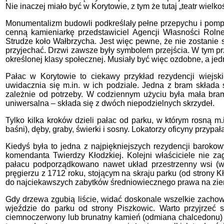
Nie inaczej miało być w Korytowie, z tym że tutaj „teatr wielk
Monumentalizm budowli podkreślały pełne przepychu i pomp
cenną kamieniarkę przedstawiciel Agencji Własności Rol
Strudze koło Wałbrzycha. Jest więc pewne, że nie zostanie s
przyjechać. Drzwi zawsze były symbolem przejścia. W tym pr
określonej klasy społecznej. Musiały być więc ozdobne, a je
Pałac w Korytowie to ciekawy przykład rezydencji wiejski
uwidacznia się m.in. w ich podziale. Jedna z bram składa
zależnie od potrzeby. W codziennym użyciu była mała bra
uniwersalna – składa się z dwóch niepodzielnych skrzydeł.
Tylko kilka kroków dzieli pałac od parku, w którym rosną m
baśni), dęby, graby, świerki i sosny. Lokatorzy oficyny przyp
Kiedyś była to jedna z najpiękniejszych rezydencji baroko
komendanta Twierdzy Kłodzkiej. Kolejni właściciele nie za
pałacu podporządkowano nawet układ przestrzenny wsi (wi
pręgierzu z 1712 roku, stojącym na skraju parku (od strony 
do najciekawszych zabytków średniowiecznego prawa na ziemi
Gdy drzewa zgubią liście, widać doskonale wszelkie zacho
wjeździe do parku od strony Piszkowic. Warto przyjrzeć 
ciemnoczerwony lub brunatny kamień (odmiana chalcedonu) uży