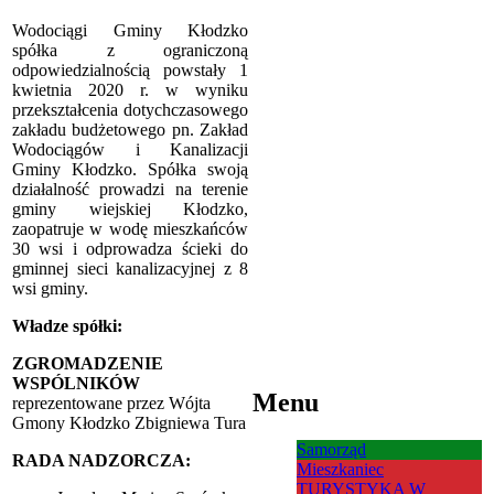
Wodociągi Gminy Kłodzko
spółka z ograniczoną
odpowiedzialnością powstały 1
kwietnia 2020 r. w wyniku
przekształcenia dotychczasowego
zakładu budżetowego pn. Zakład
Wodociągów i Kanalizacji
Gminy Kłodzko. Spółka swoją
działalność prowadzi na terenie
gminy wiejskiej Kłodzko,
zaopatruje w wodę mieszkańców
30 wsi i odprowadza ścieki do
gminnej sieci kanalizacyjnej z 8
wsi gminy.
Władze spółki:
ZGROMADZENIE
WSPÓLNIKÓW
Menu
reprezentowane przez Wójta
Gmony Kłodzko Zbigniewa Tura
Samorząd
RADA NADZORCZA:
Mieszkaniec
TURYSTYKA W