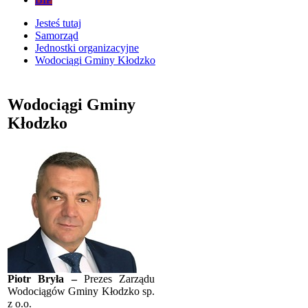
Jesteś tutaj
Samorząd
Jednostki organizacyjne
Wodociągi Gminy Kłodzko
Wodociągi Gminy
Kłodzko
Piotr Bryła
–
Prezes Zarządu
Wodociągów Gminy Kłodzko sp.
z o.o.