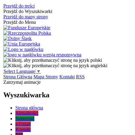
Przejdź do treści
Przejdź do Wyszukiwarki
Przejdź do mapy strony
Przejdź do Menu
Select Language
▼
Strona Główna
Mapa Strony
Kontakt
RSS
Zatrzymaj animacje
Wyszukiwarka
Strona główna
Aktualności
Samorząd
e-Urząd
Kontakt
BIP