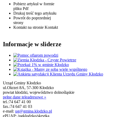
Pobierz artykuł w formie
pliku
Pdf
Drukuj
treść tego artykułu
Powrót
do poprzedniej
strony
Kontakt
na stronie Kontakt
Informacje w sliderze
Urząd Gminy Kłodzko
ul.Okrzei 8A, 57-300 Kłodzko
powiat kłodzki, województwo dolnośląskie
pełne dane teleadresowe »
tel.:
74 647 41 00
fax.:
74 647 41 03
e-mail:
ug@gmina.klodzko.pl
ePUAP: /ugklodzko/skrytka