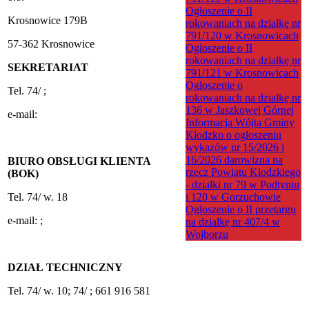
Ogłoszenie o II
Krosnowice 179B
rokowaniach na działkę nr
791/120 w Krosnowicach
57-362 Krosnowice
Ogłoszenie o II
rokowaniach na działkę nr
SEKRETARIAT
791/121 w Krosnowicach
Ogłoszenie o
Tel. 74/
;
rokowaniach na działkę nr
136 w Jaszkowej Górnej
e-mail:
Informacja Wójta Gminy
Kłodzko o ogłoszeniu
wykazów nr 15/2026 i
16/2026 darowizna na
BIURO OBSŁUGI KLIENTA
rzecz Powiatu Kłodzkiego
(BOK)
- działki nr 79 w Podtyniu
Tel. 74/
w. 18
i 120 w Gorzuchowie
Ogłoszenie o II przetargu
e-mail:
;
na działkę nr 407/4 w
Wojborzu
DZIAŁ TECHNICZNY
Tel. 74/
w. 10; 74/
; 661 916 581