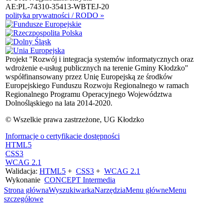
AE:PL-74310-35413-WBTEJ-20
polityka prywatności / RODO »
Projekt "Rozwój i integracja systemów informatycznych oraz
wdrożenie e-usług publicznych na terenie Gminy Kłodzko"
współfinansowany przez Unię Europejską ze środków
Europejskiego Funduszu Rozwoju Regionalnego w ramach
Regionalnego Programu Operacyjnego Województwa
Dolnośląskiego na lata 2014-2020.
© Wszelkie prawa zastrzeżone, UG Kłodzko
Informacje o certyfikacie dostępności
HTML5
CSS3
WCAG 2.1
Walidacja:
HTML5
+
CSS3
+
WCAG 2.1
Wykonanie
CONCEPT
Intermedia
Strona główna
Wyszukiwarka
Narzędzia
Menu główne
Menu
szczegółowe