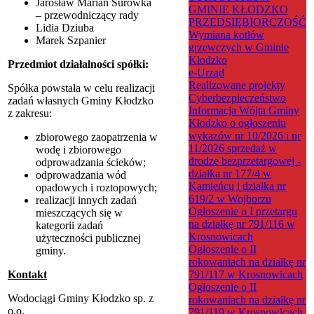
Jarosław Marian Surówka
GMINIE KŁODZKO
– przewodniczący rady
PRZEDSIĘBIORCZOŚĆ
Lidia Dziuba
Wymiana kotłów
Marek Szpanier
grzewczych w Gminie
Kłodzko
Przedmiot działalności spółki:
e-Urząd
Realizowane projekty
Spółka powstała w celu realizacji
Cyberbezpieczeństwo
zadań własnych Gminy Kłodzko
Informacja Wójta Gminy
z zakresu:
Kłodzko o ogłoszeniu
wykazów nr 10/2026 i nr
zbiorowego zaopatrzenia w
11/2026 sprzedaż w
wodę i zbiorowego
drodze bezprzetargowej -
odprowadzania ścieków;
działka nr 177/4 w
odprowadzania wód
Kamieńcu i działka nr
opadowych i roztopowych;
619/2 w Wojborzu
realizacji innych zadań
Ogłoszenie o I przetargu
mieszczących się w
na działkę nr 791/116 w
kategorii zadań
Krosnowicach
użyteczności publicznej
Ogłoszenie o II
gminy.
rokowaniach na działkę nr
Kontakt
791/117 w Krosnowicach
Ogłoszenie o II
Wodociągi Gminy Kłodzko sp. z
rokowaniach na działkę nr
o.o.
791/119 w Krosnowicach