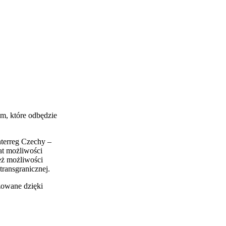
m, które odbędzie
terreg Czechy –
at możliwości
ież możliwości
ransgranicznej.
izowane dzięki