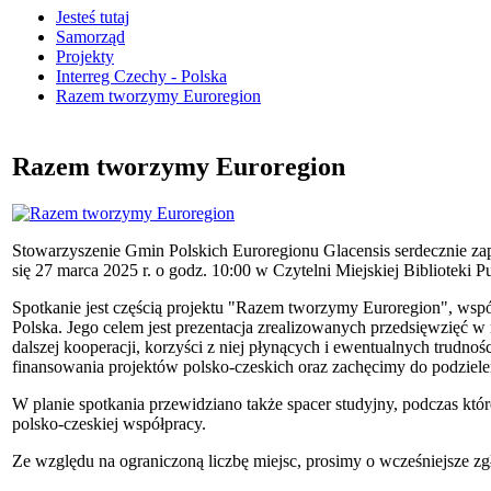
Jesteś tutaj
Samorząd
Projekty
Interreg Czechy - Polska
Razem tworzymy Euroregion
Razem tworzymy Euroregion
Stowarzyszenie Gmin Polskich Euroregionu Glacensis serdecznie zap
się 27 marca 2025 r. o godz. 10:00 w Czytelni Miejskiej Biblioteki 
Spotkanie jest częścią projektu "Razem tworzymy Euroregion", ws
Polska. Jego celem jest prezentacja zrealizowanych przedsięwzięć w
dalszej kooperacji, korzyści z niej płynących i ewentualnych trudno
finansowania projektów polsko-czeskich oraz zachęcimy do podziele
W planie spotkania przewidziano także spacer studyjny, podczas któr
polsko-czeskiej współpracy.
Ze względu na ograniczoną liczbę miejsc, prosimy o wcześniejsze zg