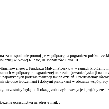
rasza na spotkanie promujące współpracę na pograniczu polsko-czeski
Publicznej w Nowej Rudzie, ul. Bohaterów Getta 10.
półfinansowanego z Funduszu Małych Projektów w ramach Programu In
 ramach współpracy transgranicznej oraz zainicjowanie dyskusji na tem
ści napotykanych podczas realizacji takich działań. Przedstawimy równ
nia się doświadczeniami i dobrymi praktykami w obszarze współpracy t
ego uczestnicy będą mieli okazję zobaczyć inwestycje i projekty zreal
łoszenie uczestnictwa na adres e-mail:
.