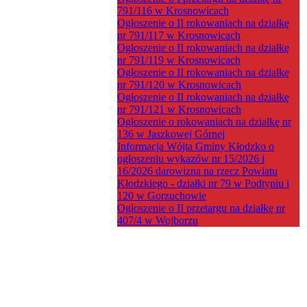
791/116 w Krosnowicach
Ogłoszenie o II rokowaniach na działkę
nr 791/117 w Krosnowicach
Ogłoszenie o II rokowaniach na działkę
nr 791/119 w Krosnowicach
Ogłoszenie o II rokowaniach na działkę
nr 791/120 w Krosnowicach
Ogłoszenie o II rokowaniach na działkę
nr 791/121 w Krosnowicach
Ogłoszenie o rokowaniach na działkę nr
136 w Jaszkowej Górnej
Informacja Wójta Gminy Kłodzko o
ogłoszeniu wykazów nr 15/2026 i
16/2026 darowizna na rzecz Powiatu
Kłodzkiego - działki nr 79 w Podtyniu i
120 w Gorzuchowie
Ogłoszenie o II przetargu na działkę nr
407/4 w Wojborzu