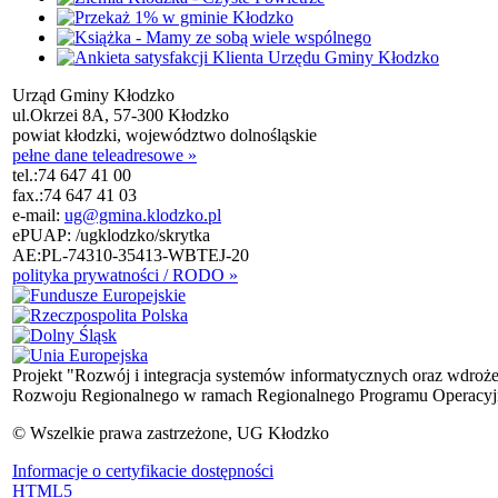
Urząd Gminy Kłodzko
ul.Okrzei 8A, 57-300 Kłodzko
powiat kłodzki, województwo dolnośląskie
pełne dane teleadresowe »
tel.:
74 647 41 00
fax.:
74 647 41 03
e-mail:
ug@gmina.klodzko.pl
ePUAP: /ugklodzko/skrytka
AE:PL-74310-35413-WBTEJ-20
polityka prywatności / RODO »
Projekt "Rozwój i integracja systemów informatycznych oraz wdroż
Rozwoju Regionalnego w ramach Regionalnego Programu Operacyjn
© Wszelkie prawa zastrzeżone, UG Kłodzko
Informacje o certyfikacie dostępności
HTML5