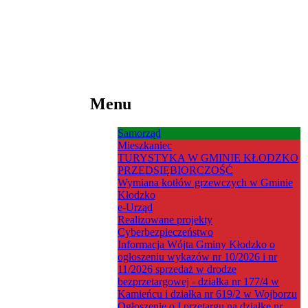
Menu
Samorząd
Mieszkaniec
TURYSTYKA W GMINIE KŁODZKO
PRZEDSIĘBIORCZOŚĆ
Wymiana kotłów grzewczych w Gminie
Kłodzko
e-Urząd
Realizowane projekty
Cyberbezpieczeństwo
Informacja Wójta Gminy Kłodzko o
ogłoszeniu wykazów nr 10/2026 i nr
11/2026 sprzedaż w drodze
bezprzetargowej - działka nr 177/4 w
Kamieńcu i działka nr 619/2 w Wojborzu
Ogłoszenie o I przetargu na działkę nr