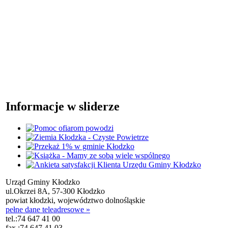
Informacje w sliderze
Urząd Gminy Kłodzko
ul.Okrzei 8A, 57-300 Kłodzko
powiat kłodzki, województwo dolnośląskie
pełne dane teleadresowe »
tel.:
74 647 41 00
fax.:
74 647 41 03