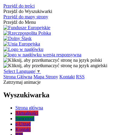
Przejdź do treści
Przejdź do Wyszukiwarki
Przejdź do mapy strony
Przejdź do Menu
Select Language
▼
Strona Główna
Mapa Strony
Kontakt
RSS
Zatrzymaj animacje
Wyszukiwarka
Strona główna
Aktualności
Samorząd
e-Urząd
Kontakt
BIP