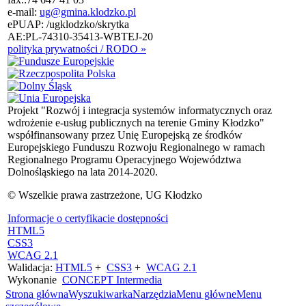
e-mail:
ug@gmina.klodzko.pl
ePUAP: /ugklodzko/skrytka
AE:PL-74310-35413-WBTEJ-20
polityka prywatności / RODO »
Projekt "Rozwój i integracja systemów informatycznych oraz
wdrożenie e-usług publicznych na terenie Gminy Kłodzko"
współfinansowany przez Unię Europejską ze środków
Europejskiego Funduszu Rozwoju Regionalnego w ramach
Regionalnego Programu Operacyjnego Województwa
Dolnośląskiego na lata 2014-2020.
© Wszelkie prawa zastrzeżone, UG Kłodzko
Informacje o certyfikacie dostępności
HTML5
CSS3
WCAG 2.1
Walidacja:
HTML5
+
CSS3
+
WCAG 2.1
Wykonanie
CONCEPT
Intermedia
Strona główna
Wyszukiwarka
Narzędzia
Menu główne
Menu