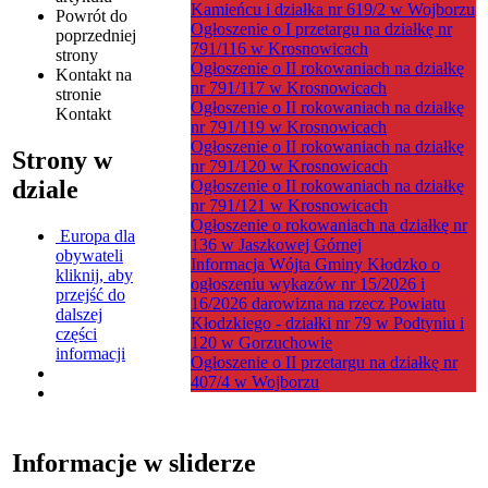
Kamieńcu i działka nr 619/2 w Wojborzu
Powrót
do
Ogłoszenie o I przetargu na działkę nr
poprzedniej
791/116 w Krosnowicach
strony
Ogłoszenie o II rokowaniach na działkę
Kontakt
na
nr 791/117 w Krosnowicach
stronie
Ogłoszenie o II rokowaniach na działkę
Kontakt
nr 791/119 w Krosnowicach
Ogłoszenie o II rokowaniach na działkę
Strony w
nr 791/120 w Krosnowicach
dziale
Ogłoszenie o II rokowaniach na działkę
nr 791/121 w Krosnowicach
Ogłoszenie o rokowaniach na działkę nr
Europa dla
136 w Jaszkowej Górnej
obywateli
Informacja Wójta Gminy Kłodzko o
kliknij, aby
ogłoszeniu wykazów nr 15/2026 i
przejść do
16/2026 darowizna na rzecz Powiatu
dalszej
Kłodzkiego - działki nr 79 w Podtyniu i
części
120 w Gorzuchowie
informacji
Ogłoszenie o II przetargu na działkę nr
407/4 w Wojborzu
Informacje w sliderze