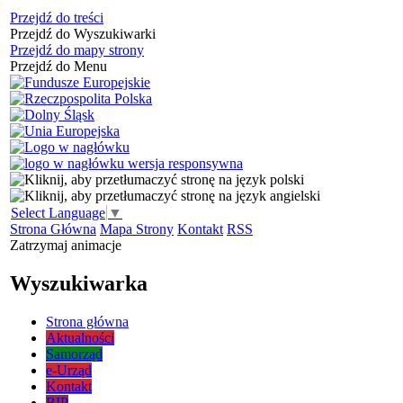
Przejdź do treści
Przejdź do Wyszukiwarki
Przejdź do mapy strony
Przejdź do Menu
Select Language
▼
Strona Główna
Mapa Strony
Kontakt
RSS
Zatrzymaj animacje
Wyszukiwarka
Strona główna
Aktualności
Samorząd
e-Urząd
Kontakt
BIP