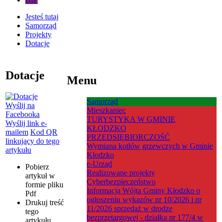
Jesteś tutaj
Samorząd
Projekty
Dotacje
Dotacje
Menu
Samorząd
Wyślij na
Mieszkaniec
Facebooka
TURYSTYKA W GMINIE
Wyślij link e-
KŁODZKO
mailem
Kod QR
PRZEDSIĘBIORCZOŚĆ
linkujący do tego
Wymiana kotłów grzewczych w Gminie
artykułu
Kłodzko
e-Urząd
Pobierz
Realizowane projekty
artykuł w
Cyberbezpieczeństwo
formie pliku
Informacja Wójta Gminy Kłodzko o
Pdf
ogłoszeniu wykazów nr 10/2026 i nr
Drukuj
treść
11/2026 sprzedaż w drodze
tego
bezprzetargowej - działka nr 177/4 w
artykułu