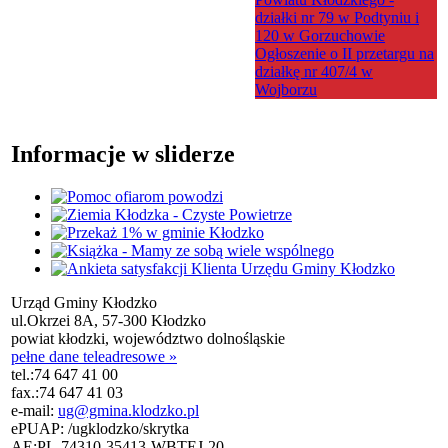
działki nr 79 w Podtyniu i
120 w Gorzuchowie
Ogłoszenie o II przetargu na
działkę nr 407/4 w
Wojborzu
Informacje w sliderze
Urząd Gminy Kłodzko
ul.Okrzei 8A, 57-300 Kłodzko
powiat kłodzki, województwo dolnośląskie
pełne dane teleadresowe »
tel.:
74 647 41 00
fax.:
74 647 41 03
e-mail:
ug@gmina.klodzko.pl
ePUAP: /ugklodzko/skrytka
AE:PL-74310-35413-WBTEJ-20