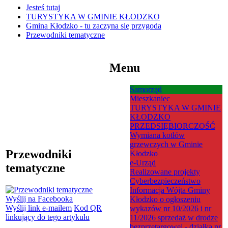
Jesteś tutaj
TURYSTYKA W GMINIE KŁODZKO
Gmina Kłodzko - tu zaczyna się przygoda
Przewodniki tematyczne
Menu
Samorząd
Mieszkaniec
TURYSTYKA W GMINIE
KŁODZKO
PRZEDSIĘBIORCZOŚĆ
Wymiana kotłów
grzewczych w Gminie
Przewodniki
Kłodzko
e-Urząd
tematyczne
Realizowane projekty
Cyberbezpieczeństwo
Informacja Wójta Gminy
Wyślij na Facebooka
Kłodzko o ogłoszeniu
Wyślij link e-mailem
Kod QR
wykazów nr 10/2026 i nr
linkujący do tego artykułu
11/2026 sprzedaż w drodze
bezprzetargowej - działka nr