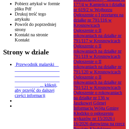
Pobierz artykuł w formie
177/4 w Kamieńcu i działka
pliku
Pdf
nr 619/2 w Wojborzu
Drukuj
treść tego
Ogłoszenie o I przetargu na
artykułu
działkę nr 791/116 w
Powrót
do poprzedniej
Krosnowicach
strony
Ogłoszenie o II
Kontakt
na stronie
rokowaniach na działkę nr
Kontakt
791/117 w Krosnowicach
Ogłoszenie o II
Strony w dziale
rokowaniach na działkę nr
791/119 w Krosnowicach
Ogłoszenie o II
Przewodnik malarski
rokowaniach na działkę nr
791/120 w Krosnowicach
Ogłoszenie o II
rokowaniach na działkę nr
...
kliknij,
791/121 w Krosnowicach
aby przejść do dalszej
Ogłoszenie o rokowaniach
części informacji
na działkę nr 136 w
Jaszkowej Górnej
Informacja Wójta Gminy
Kłodzko o ogłoszeniu
wykazów nr 15/2026 i
16/2026 darowizna na rzecz
Powiatu Kłodzkiego -