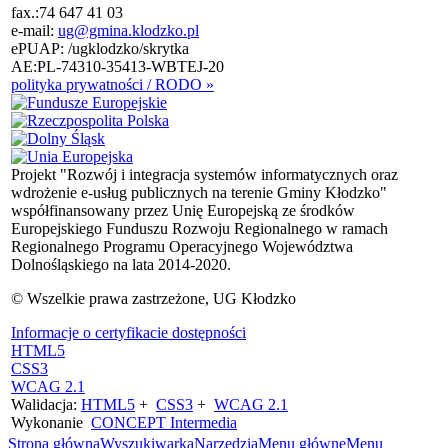
fax.:
74 647 41 03
e-mail:
ug@gmina.klodzko.pl
ePUAP: /ugklodzko/skrytka
AE:PL-74310-35413-WBTEJ-20
polityka prywatności / RODO »
Projekt "Rozwój i integracja systemów informatycznych oraz
wdrożenie e-usług publicznych na terenie Gminy Kłodzko"
współfinansowany przez Unię Europejską ze środków
Europejskiego Funduszu Rozwoju Regionalnego w ramach
Regionalnego Programu Operacyjnego Województwa
Dolnośląskiego na lata 2014-2020.
© Wszelkie prawa zastrzeżone, UG Kłodzko
Informacje o certyfikacie dostępności
HTML5
CSS3
WCAG 2.1
Walidacja:
HTML5
+
CSS3
+
WCAG 2.1
Wykonanie
CONCEPT
Intermedia
Strona główna
Wyszukiwarka
Narzędzia
Menu główne
Menu