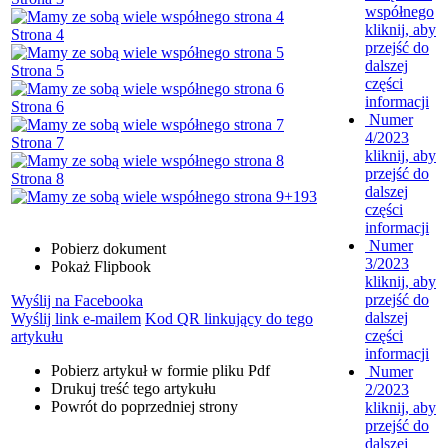
współnego
kliknij, aby
Strona 4
przejść do
dalszej
Strona 5
części
informacji
Strona 6
Numer
4/2023
Strona 7
kliknij, aby
przejść do
Strona 8
dalszej
+193
części
informacji
Numer
Pobierz dokument
3/2023
Pokaż Flipbook
kliknij, aby
przejść do
Wyślij na Facebooka
dalszej
Wyślij link e-mailem
Kod QR linkujący do tego
części
artykułu
informacji
Pobierz artykuł w formie pliku
Pdf
Numer
Drukuj
treść tego artykułu
2/2023
Powrót
do poprzedniej strony
kliknij, aby
przejść do
dalszej