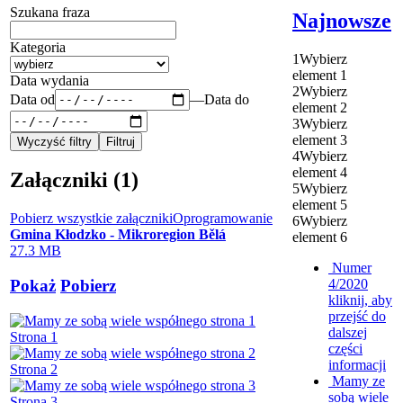
Szukana fraza
Najnowsze
Kategoria
1
Wybierz
element 1
Data wydania
2
Wybierz
Data od
—
Data do
element 2
3
Wybierz
element 3
4
Wybierz
element 4
Załączniki (1)
5
Wybierz
element 5
Pobierz wszystkie załączniki
Oprogramowanie
6
Wybierz
Gmina Kłodzko - Mikroregion Bělá
element 6
27.3 MB
Numer
4/2020
Pokaż
Pobierz
kliknij, aby
przejść do
dalszej
Strona 1
części
informacji
Strona 2
Mamy ze
sobą wiele
Strona 3