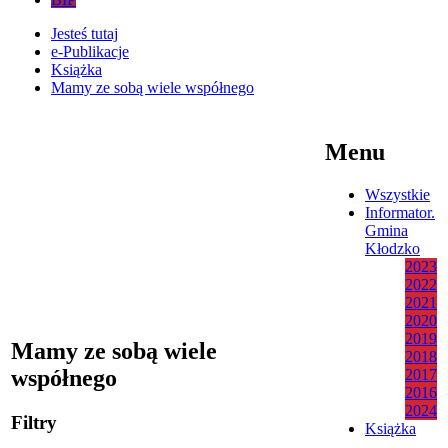
Jesteś tutaj
e-Publikacje
Książka
Mamy ze sobą wiele współnego
Menu
Wszystkie
Informator.
Gmina
Kłodzko
2023
2022
2021
2020
2019
Mamy ze sobą wiele
2018
współnego
2017
2016
2024
Filtry
Książka