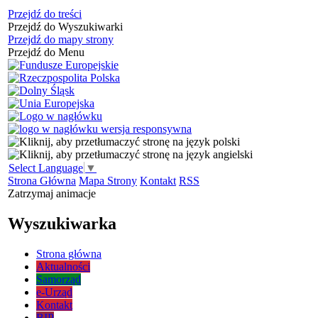
Przejdź do treści
Przejdź do Wyszukiwarki
Przejdź do mapy strony
Przejdź do Menu
Select Language
▼
Strona Główna
Mapa Strony
Kontakt
RSS
Zatrzymaj animacje
Wyszukiwarka
Strona główna
Aktualności
Samorząd
e-Urząd
Kontakt
BIP