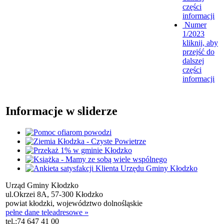
części
informacji
Numer
1/2023
kliknij, aby
przejść do
dalszej
części
informacji
Informacje w sliderze
Urząd Gminy Kłodzko
ul.Okrzei 8A, 57-300 Kłodzko
powiat kłodzki, województwo dolnośląskie
pełne dane teleadresowe »
tel.:
74 647 41 00