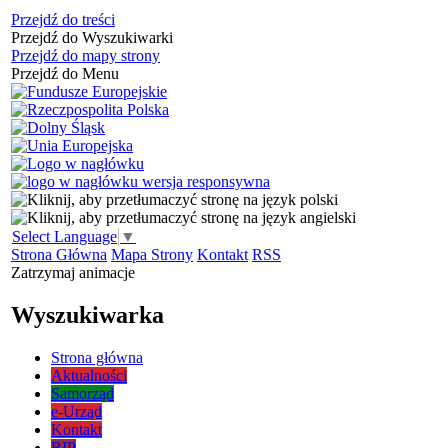
Przejdź do treści
Przejdź do Wyszukiwarki
Przejdź do mapy strony
Przejdź do Menu
Select Language
▼
Strona Główna
Mapa Strony
Kontakt
RSS
Zatrzymaj animacje
Wyszukiwarka
Strona główna
Aktualności
Samorząd
e-Urząd
Kontakt
BIP