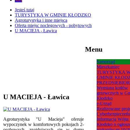
Jesteś tutaj
TURYSTYKA W GMINIE KŁODZKO
Agroturystyka i inne miejsca
Oferta miejsc noclegowych - pobytowych
U MACIEJA - Ławica
Menu
Samorząd
Mieszkaniec
TURYSTYKA 
GMINIE KŁOD
PRZEDSIĘBIO
Wymiana kotłów
grzewczych w Gm
U MACIEJA - Ławica
Kłodzko
e-Urząd
Realizowane proj
Cyberbezpieczeń
Agroturystyka "U Macieja" oferuje
Informacja Wójta
wypoczynek w komfortowych pokojach 2-
Kłodzko o ogłosz
osobowych, znajdujących się w domu
wykazów nr 10/20