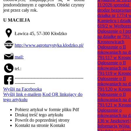
jendorodzinnym z ogrodem. Obiekt czynny
11/2026 sprzedaż
jest przez cały rok.
drodze bezprzetar
działka nr 177/4 
U MACIEJA
Kamieńcu i działk
619/2 w Wojborz
Ogłoszenie o I pr
Ławica 45, 57-300 Kłodzko
na działkę nr 791
Krosnowicach
http://www.agroturystyka.klodzko.pl/
Ogłoszenie o II
rokowaniach na dz
mail:
791/117 w Krosn
Ogłoszenie o II
rokowaniach na dz
tel.:
791/119 w Krosn
-----------------------------------------------
Ogłoszenie o II
--------------
rokowaniach na dz
Wyślij na Facebooka
791/120 w Krosn
Wyślij link e-mailem
Kod QR linkujący do
Ogłoszenie o II
tego artykułu
rokowaniach na dz
791/121 w Krosn
Pobierz artykuł w formie pliku
Pdf
Ogłoszenie o
Drukuj
treść tego artykułu
rokowaniach na dz
Powrót
do poprzedniej strony
136 w Jaszkowej 
Kontakt
na stronie Kontakt
Informacja Wójta