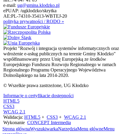
e-mail:
ug@gmina.klodzko.pl
ePUAP: /ugklodzko/skrytka
AE:PL-74310-35413-WBTEJ-20
polityka prywatności / RODO »
Projekt "Rozwój i integracja systemów informatycznych oraz
wdrożenie e-usług publicznych na terenie Gminy Kłodzko"
współfinansowany przez Unię Europejską ze środków
Europejskiego Funduszu Rozwoju Regionalnego w ramach
Regionalnego Programu Operacyjnego Województwa
Dolnośląskiego na lata 2014-2020.
© Wszelkie prawa zastrzeżone, UG Kłodzko
Informacje o certyfikacie dostępności
HTML5
CSS3
WCAG 2.1
Walidacja:
HTML5
+
CSS3
+
WCAG 2.1
Wykonanie
CONCEPT
Intermedia
Strona główna
Wyszukiwarka
Narzędzia
Menu główne
Menu