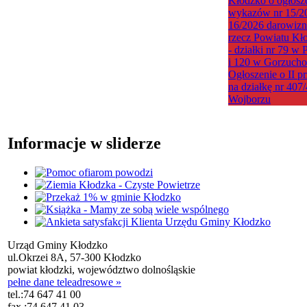
Kłodzko o ogłosz
wykazów nr 15/20
16/2026 darowizn
rzecz Powiatu Kł
- działki nr 79 w 
i 120 w Gorzuch
Ogłoszenie o II p
na działkę nr 407
Wojborzu
Informacje w sliderze
Urząd Gminy Kłodzko
ul.Okrzei 8A, 57-300 Kłodzko
powiat kłodzki, województwo dolnośląskie
pełne dane teleadresowe »
tel.:
74 647 41 00
fax.:
74 647 41 03