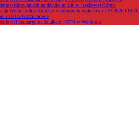
enie o rokowaniach na działkę nr 136 w Jaszkowej Górnej
acja Wójta Gminy Kłodzko o ogłoszeniu wykazów nr 15/2026 i 16/202
niu i 120 w Gorzuchowie
enie o II przetargu na działkę nr 407/4 w Wojborzu