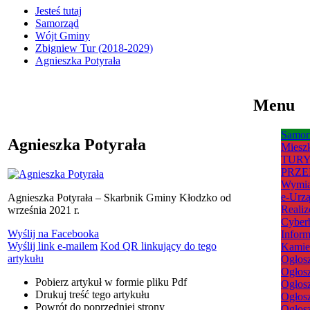
Jesteś tutaj
Samorząd
Wójt Gminy
Zbigniew Tur (2018-2029)
Agnieszka Potyrała
Menu
Samor
Agnieszka Potyrała
Miesz
TURY
PRZE
Wymia
e-Urz
Agnieszka Potyrała – Skarbnik Gminy Kłodzko od
Realiz
września 2021 r.
Cyber
Wyślij na Facebooka
Inform
Wyślij link e-mailem
Kod QR linkujący do tego
Kamień
artykułu
Ogłosz
Ogłosz
Pobierz artykuł w formie pliku
Pdf
Ogłosz
Drukuj
treść tego artykułu
Ogłosz
Powrót
do poprzedniej strony
Ogłosz