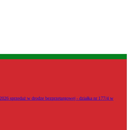
026 sprzedaż w drodze bezprzetargowej - działka nr 177/4 w