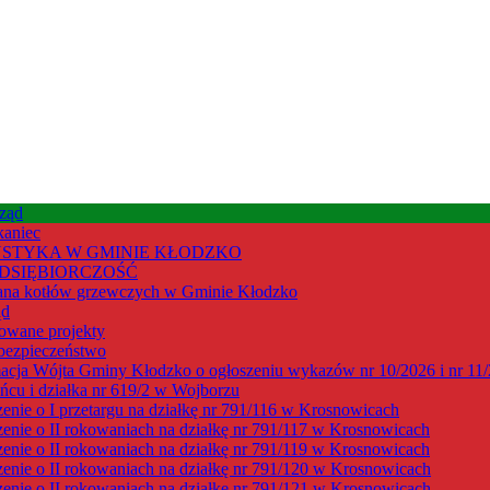
ząd
kaniec
STYKA W GMINIE KŁODZKO
DSIĘBIORCZOŚĆ
na kotłów grzewczych w Gminie Kłodzko
ąd
owane projekty
bezpieczeństwo
acja Wójta Gminy Kłodzko o ogłoszeniu wykazów nr 10/2026 i nr 11/2
cu i działka nr 619/2 w Wojborzu
enie o I przetargu na działkę nr 791/116 w Krosnowicach
enie o II rokowaniach na działkę nr 791/117 w Krosnowicach
enie o II rokowaniach na działkę nr 791/119 w Krosnowicach
enie o II rokowaniach na działkę nr 791/120 w Krosnowicach
enie o II rokowaniach na działkę nr 791/121 w Krosnowicach