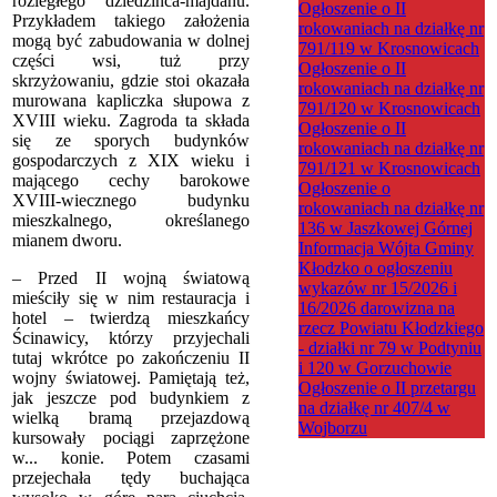
rozległego dziedzińca-majdanu.
Ogłoszenie o II
Przykładem takiego założenia
rokowaniach na działkę nr
mogą być zabudowania w dolnej
791/119 w Krosnowicach
części wsi, tuż przy
Ogłoszenie o II
skrzyżowaniu, gdzie stoi okazała
rokowaniach na działkę nr
murowana kapliczka słupowa z
791/120 w Krosnowicach
XVIII wieku. Zagroda ta składa
Ogłoszenie o II
się ze sporych budynków
rokowaniach na działkę nr
gospodarczych z XIX wieku i
791/121 w Krosnowicach
mającego cechy barokowe
Ogłoszenie o
XVIII-wiecznego budynku
rokowaniach na działkę nr
mieszkalnego, określanego
136 w Jaszkowej Górnej
mianem dworu.
Informacja Wójta Gminy
Kłodzko o ogłoszeniu
– Przed II wojną światową
wykazów nr 15/2026 i
mieściły się w nim restauracja i
16/2026 darowizna na
hotel – twierdzą mieszkańcy
rzecz Powiatu Kłodzkiego
Ścinawicy, którzy przyjechali
- działki nr 79 w Podtyniu
tutaj wkrótce po zakończeniu II
i 120 w Gorzuchowie
wojny światowej. Pamiętają też,
Ogłoszenie o II przetargu
jak jeszcze pod budynkiem z
na działkę nr 407/4 w
wielką bramą przejazdową
Wojborzu
kursowały pociągi zaprzężone
w... konie. Potem czasami
przejechała tędy buchająca