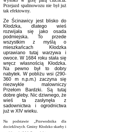
wysoko w górę parą ciuchcia.
Przejazd spalinowozu nie był już
tak efektowny.
Ze Ścinawicy jest blisko do
Kłodzka, dlatego wieś
rozwijała się jako osada
podmiejska. To przede
wszystkim z myślą o
mieszkańcach Kłodzka
uprawiano tutaj warzywa i
owoce. W 1684 roku stała się
wręcz własnością Kłodzka.
Na pewno był to dobry
nabytek. W pobliżu wsi (290-
360 m n.p.m.) zaczyna się
niezwykle malowniczy
Przełom Bardzki. Są tutaj
dobre gleby. Nic dziwnego, że
wieś ta zasłynęła z
sadownictwa i ogrodnictwa
już w XIV wieku.
Na podstawie „Przewodnika dla
dociekliwych. Gminy Kłodzko skarby i