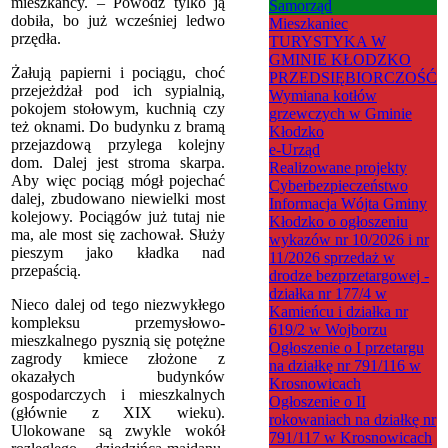
mieszkańcy. – Powódź tylko ją
Samorząd
dobiła, bo już wcześniej ledwo
Mieszkaniec
przędła.
TURYSTYKA W
GMINIE KŁODZKO
Żałują papierni i pociągu, choć
PRZEDSIĘBIORCZOŚĆ
przejeżdżał pod ich sypialnią,
Wymiana kotłów
pokojem stołowym, kuchnią czy
grzewczych w Gminie
też oknami. Do budynku z bramą
Kłodzko
przejazdową przylega kolejny
e-Urząd
dom. Dalej jest stroma skarpa.
Realizowane projekty
Aby więc pociąg mógł pojechać
Cyberbezpieczeństwo
dalej, zbudowano niewielki most
Informacja Wójta Gminy
kolejowy. Pociągów już tutaj nie
Kłodzko o ogłoszeniu
ma, ale most się zachował. Służy
wykazów nr 10/2026 i nr
pieszym jako kładka nad
11/2026 sprzedaż w
przepaścią.
drodze bezprzetargowej -
działka nr 177/4 w
Nieco dalej od tego niezwykłego
Kamieńcu i działka nr
kompleksu przemysłowo-
619/2 w Wojborzu
mieszkalnego pysznią się potężne
Ogłoszenie o I przetargu
zagrody kmiece złożone z
na działkę nr 791/116 w
okazałych budynków
Krosnowicach
gospodarczych i mieszkalnych
Ogłoszenie o II
(głównie z XIX wieku).
rokowaniach na działkę nr
Ulokowane są zwykle wokół
791/117 w Krosnowicach