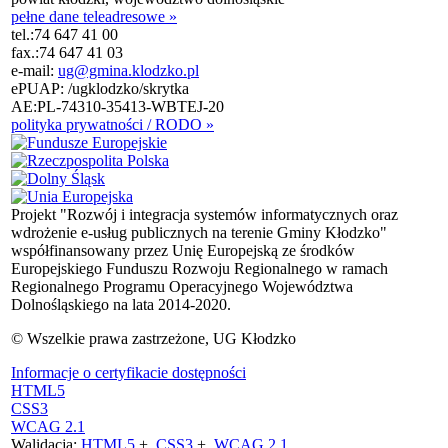
pełne dane teleadresowe »
tel.:
74 647 41 00
fax.:
74 647 41 03
e-mail:
ug@gmina.klodzko.pl
ePUAP: /ugklodzko/skrytka
AE:PL-74310-35413-WBTEJ-20
polityka prywatności / RODO »
Projekt "Rozwój i integracja systemów informatycznych oraz
wdrożenie e-usług publicznych na terenie Gminy Kłodzko"
współfinansowany przez Unię Europejską ze środków
Europejskiego Funduszu Rozwoju Regionalnego w ramach
Regionalnego Programu Operacyjnego Województwa
Dolnośląskiego na lata 2014-2020.
© Wszelkie prawa zastrzeżone, UG Kłodzko
Informacje o certyfikacie dostępności
HTML5
CSS3
WCAG 2.1
Walidacja:
HTML5
+
CSS3
+
WCAG 2.1