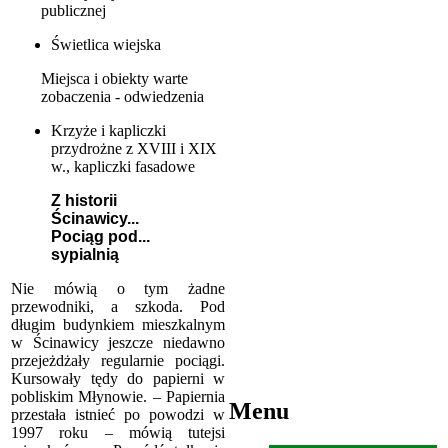
publicznej
Świetlica wiejska
Miejsca i obiekty warte
zobaczenia - odwiedzenia
Krzyże i kapliczki
przydrożne z XVIII i XIX
w., kapliczki fasadowe
Z historii
Ścinawicy...
Pociąg pod...
sypialnią
Nie mówią o tym żadne
przewodniki, a szkoda. Pod
długim budynkiem mieszkalnym
w Ścinawicy jeszcze niedawno
przejeżdżały regularnie pociągi.
Kursowały tędy do papierni w
pobliskim Młynowie. – Papiernia
Menu
przestała istnieć po powodzi w
1997 roku – mówią tutejsi