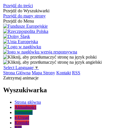
Przejdź do treści
Przejdź do Wyszukiwarki
Przejdź do mapy strony
Przejdź do Menu
Select Language
▼
Strona Główna
Mapa Strony
Kontakt
RSS
Zatrzymaj animacje
Wyszukiwarka
Strona główna
Aktualności
Samorząd
e-Urząd
Kontakt
BIP