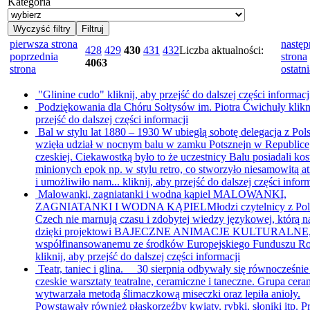
Kategoria
pierwsza strona
następ
428
429
430
431
432
Liczba aktualności:
poprzednia
strona
4063
strona
ostatni
"Glinine cudo"
kliknij, aby przejść do dalszej części informacj
Podziękowania dla Chóru Sołtysów im. Piotra Ćwichuły
klikn
przejść do dalszej części informacji
Bal w stylu lat 1880 – 1930
W ubiegłą sobotę delegacja z Pol
wzięła udział w nocnym balu w zamku Potsznejn w Republice
czeskiej. Ciekawostką było to że uczestnicy Balu posiadali ko
minionych epok np. w stylu retro, co stworzyło niesamowitą a
i umożliwiło nam...
kliknij, aby przejść do dalszej części infor
Malowanki, zagniatanki i wodna kąpiel
MALOWANKI,
ZAGNIATANKI I WODNA KĄPIELMłodzi czytelnicy z Pols
Czech nie marnują czasu i zdobytej wiedzy językowej, którą n
dzięki projektowi BAJECZNE ANIMACJE KULTURALNE
współfinansowanemu ze środków Europejskiego Funduszu Ro
kliknij, aby przejść do dalszej części informacji
Teatr, taniec i glina.
30 sierpnia odbywały się równocześnie 
czeskie warsztaty teatralne, ceramiczne i taneczne. Grupa cer
wytwarzała metodą ślimaczkową miseczki oraz lepiła anioły.
Powstawały również płaskorzeźby kwiaty, rybki, słoniki itp. Pr