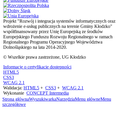
Projekt "Rozwój i integracja systemów informatycznych oraz
wdrożenie e-usług publicznych na terenie Gminy Kłodzko"
współfinansowany przez Unię Europejską ze środków
Europejskiego Funduszu Rozwoju Regionalnego w ramach
Regionalnego Programu Operacyjnego Województwa
Dolnośląskiego na lata 2014-2020.
© Wszelkie prawa zastrzeżone, UG Kłodzko
Informacje o certyfikacie dostępności
HTML5
CSS3
WCAG 2.1
Walidacja:
HTML5
+
CSS3
+
WCAG 2.1
Wykonanie
CONCEPT
Intermedia
Strona główna
Wyszukiwarka
Narzędzia
Menu główne
Menu
szczegółowe