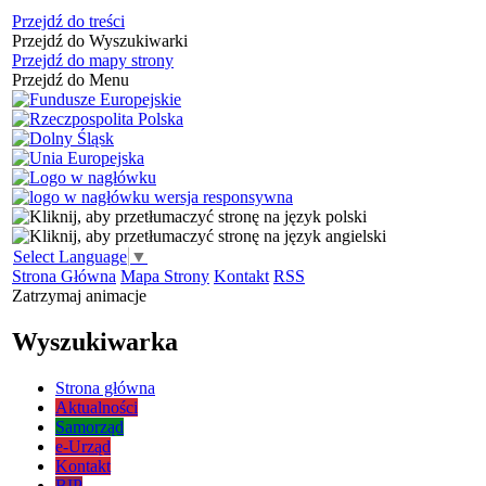
Przejdź do treści
Przejdź do Wyszukiwarki
Przejdź do mapy strony
Przejdź do Menu
Select Language
▼
Strona Główna
Mapa Strony
Kontakt
RSS
Zatrzymaj animacje
Wyszukiwarka
Strona główna
Aktualności
Samorząd
e-Urząd
Kontakt
BIP