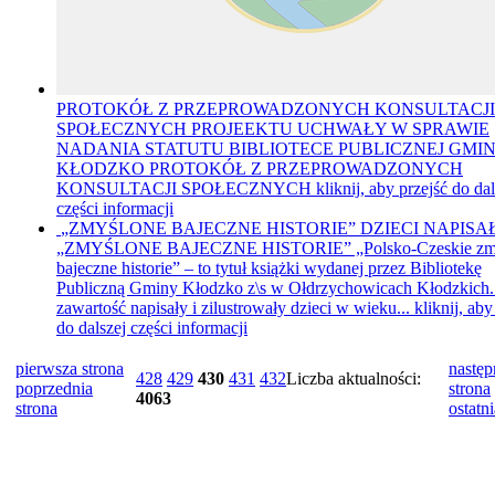
PROTOKÓŁ Z PRZEPROWADZONYCH KONSULTACJI
SPOŁECZNYCH PROJEEKTU UCHWAŁY W SPRAWIE
NADANIA STATUTU BIBLIOTECE PUBLICZNEJ GMI
KŁODZKO
PROTOKÓŁ Z PRZEPROWADZONYCH
KONSULTACJI SPOŁECZNYCH
kliknij, aby przejść do dal
części informacji
„ZMYŚLONE BAJECZNE HISTORIE”
DZIECI NAPISA
„ZMYŚLONE BAJECZNE HISTORIE” „Polsko-Czeskie zm
bajeczne historie” – to tytuł książki wydanej przez Bibliotekę
Publiczną Gminy Kłodzko z\s w Ołdrzychowicach Kłodzkich. 
zawartość napisały i zilustrowały dzieci w wieku...
kliknij, aby
do dalszej części informacji
pierwsza strona
następ
428
429
430
431
432
Liczba aktualności:
poprzednia
strona
4063
strona
ostatni