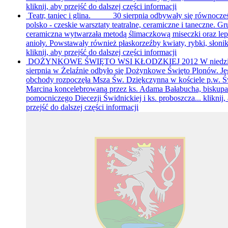
kliknij, aby przejść do dalszej części informacji
Teatr, taniec i glina.
30 sierpnia odbywały się równocześ
polsko - czeskie warsztaty teatralne, ceramiczne i taneczne. G
ceramiczna wytwarzała metodą ślimaczkową miseczki oraz lep
anioły. Powstawały również płaskorzeźby kwiaty, rybki, słoniki 
kliknij, aby przejść do dalszej części informacji
DOŻYNKOWE ŚWIĘTO WSI KŁODZKIEJ 2012
W niedzi
sierpnia w Żelaźnie odbyło się Dożynkowe Święto Plonów. J
obchody rozpoczęła Msza Św. Dziękczynna w kościele p.w. Ś
Marcina koncelebrowana przez ks. Adama Bałabucha, biskupa
pomocniczego Diecezji Świdnickiej i ks. proboszcza...
kliknij,
przejść do dalszej części informacji