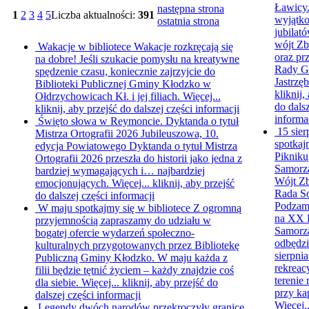
Ławicy.
następna strona
1
2
3
4
5
Liczba aktualności:
391
wyjątko
ostatnia strona
jubilat
wójt Zb
Wakacje w bibliotece
Wakacje rozkręcają się
oraz pr
na dobre! Jeśli szukacie pomysłu na kreatywne
Rady G
spędzenie czasu, koniecznie zajrzyjcie do
Jastrzęb
Biblioteki Publicznej Gminy Kłodzko w
kliknij,
Ołdrzychowicach Kł. i jej filiach. Więcej...
do dalsz
kliknij, aby przejść do dalszej części informacji
informa
Święto słowa w Reymoncie. Dyktanda o tytuł
15 sier
Mistrza Ortografii 2026
Jubileuszowa, 10.
spotkaj
edycja Powiatowego Dyktanda o tytuł Mistrza
Pikniku
Ortografii 2026 przeszła do historii jako jedna z
Samorz
bardziej wymagających i… najbardziej
Wójt Zb
emocjonujących. Więcej...
kliknij, aby przejść
Rada S
do dalszej części informacji
Podzamk
W maju spotkajmy się w bibliotece
Z ogromną
na XX 
przyjemnością zapraszamy do udziału w
Samorz
bogatej ofercie wydarzeń społeczno-
odbędzi
kulturalnych przygotowanych przez Bibliotekę
sierpnia
Publiczną Gminy Kłodzko. W maju każda z
rekreac
filii będzie tętnić życiem – każdy znajdzie coś
terenie
dla siebie. Więcej...
kliknij, aby przejść do
przy kap
dalszej części informacji
Więcej.
Legendy dwóch narodów przekroczyły granice