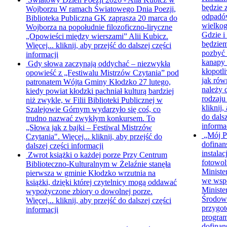
będzie 
Wojborzu
W ramach Światowego Dnia Poezji,
odpad
Biblioteka Publiczna GK zaprasza 20 marca do
wielko
Wojborza na popołudnie filozoficzno-liryczne
Gdzie i
„Opowieści między wierszami” Alii Kubicz.
będzie
Więcej...
kliknij, aby przejść do dalszej części
pozbyć s
informacji
kanapy 
Gdy słowa zaczynają oddychać – niezwykła
kłopotl
opowieść z „Festiwalu Mistrzów Czytania” pod
jak rów
patronatem Wójta Gminy Kłodzko
27 lutego,
należy 
kiedy powiat kłodzki pachniał kulturą bardziej
rodzaju
niż zwykle, w Filii Biblioteki Publicznej w
kliknij,
Szalejowie Górnym wydarzyło się coś, co
do dalsz
trudno nazwać zwykłym konkursem. To
informa
„Słowa jak z bajki – Festiwal Mistrzów
„Mój P
Czytania". Więcej...
kliknij, aby przejść do
dofinan
dalszej części informacji
instalacj
Zwrot książki o każdej porze
Przy Centrum
fotowol
Biblioteczno-Kulturalnym w Żelaźnie stanęła
Ministe
pierwsza w gminie Kłodzko wrzutnia na
we wsp
książki, dzięki której czytelnicy mogą oddawać
Minist
wypożyczone zbiory o dowolnej porze.
Środow
Więcej...
kliknij, aby przejść do dalszej części
przygo
informacji
progra
dofinan