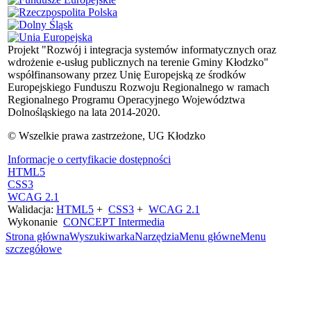
Projekt "Rozwój i integracja systemów informatycznych oraz
wdrożenie e-usług publicznych na terenie Gminy Kłodzko"
współfinansowany przez Unię Europejską ze środków
Europejskiego Funduszu Rozwoju Regionalnego w ramach
Regionalnego Programu Operacyjnego Województwa
Dolnośląskiego na lata 2014-2020.
© Wszelkie prawa zastrzeżone, UG Kłodzko
Informacje o certyfikacie dostępności
HTML5
CSS3
WCAG 2.1
Walidacja:
HTML5
+
CSS3
+
WCAG 2.1
Wykonanie
CONCEPT
Intermedia
Strona główna
Wyszukiwarka
Narzędzia
Menu główne
Menu
szczegółowe