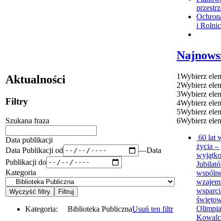
przestr
Ochron
i Rolni
Najnows
1
Wybierz ele
Aktualności
2
Wybierz ele
3
Wybierz ele
Filtry
4
Wybierz ele
5
Wybierz ele
Szukana fraza
6
Wybierz ele
60 lat
Data publikacji
życia – 
Data Publikacji od
—
Data
wyjątk
Publikacji do
Jubila
Kategoria
wspólne
wzajem
wsparci
świętow
Olimpia
Kategoria:
Biblioteka Publiczna
Usuń ten filtr
Kowalc