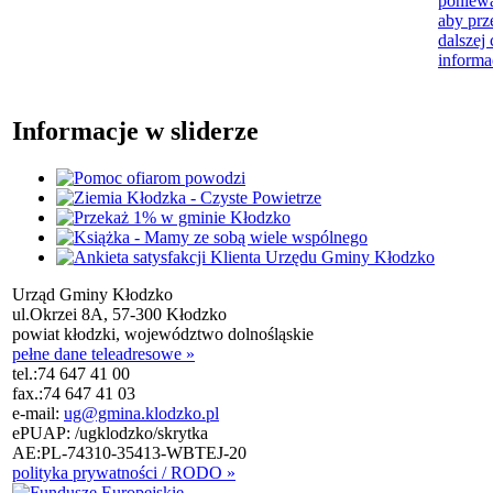
poniewa
aby prz
dalszej 
informa
Informacje w sliderze
Urząd Gminy Kłodzko
ul.Okrzei 8A, 57-300 Kłodzko
powiat kłodzki, województwo dolnośląskie
pełne dane teleadresowe »
tel.:
74 647 41 00
fax.:
74 647 41 03
e-mail:
ug@gmina.klodzko.pl
ePUAP: /ugklodzko/skrytka
AE:PL-74310-35413-WBTEJ-20
polityka prywatności / RODO »