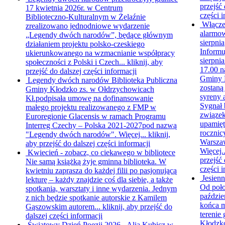
przejść 
17 kwietnia 2026r. w Centrum
części i
Biblioteczno‑Kulturalnym w Żelaźnie
Włącze
zrealizowano jednodniowe wydarzenie
alarmo
„Legendy dwóch narodów”, będące głównym
sierpnia
działaniem projektu polsko‑czeskiego
Informu
ukierunkowanego na wzmacnianie współpracy
sierpnia
społeczności z Polski i Czech...
kliknij, aby
17.00 n
przejść do dalszej części informacji
Gminy 
Legendy dwóch narodów
Biblioteka Publiczna
zostaną
Gminy Kłodzko zs. w Ołdrzychowicach
syreny 
Kł.podpisała umowę na dofinansowanie
Sygnał 
małego projektu realizowanego z FMP w
związek
Euroregionie Glacensis w ramach Programu
upamięt
Interreg Czechy – Polska 2021-2027pod nazwą
rocznic
"Legendy dwóch narodów". Więcej...
kliknij,
Warsza
aby przejść do dalszej części informacji
Więcej.
Kwiecień - zobacz, co ciekawego w bibliotece
przejść 
Nie samą książką żyje gminna biblioteka. W
części i
kwietniu zaprasza do każdej filii po pasjonującą
Jesien
lekturę – każdy znajdzie coś dla siebie, a także
Od poł
spotkania, warsztaty i inne wydarzenia. Jednym
paździe
z nich będzie spotkanie autorskie z Kamilem
końca m
Gąszowskim autorem...
kliknij, aby przejść do
terenie
dalszej części informacji
Kłodzk
Światowy Dzień Poezji 2026 - Alia Kubicz w