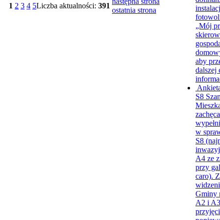
następna strona
1
2
3
4
5
Liczba aktualności:
391
instalacj
ostatnia strona
fotowol
„Mój pr
skiero
gospod
domow
aby prz
dalszej 
informa
Ankiet
S8
Sza
Mieszk
zachęc
wypełni
w spraw
S8 (naj
inwazyj
A4 ze z
przy gal
caro). 
widzeni
Gminy 
A2 i A3
przyjęci