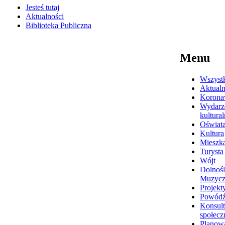
Jesteś tutaj
Aktualności
Biblioteka Publiczna
Menu
Wszyst
Aktualn
Korona
Wydarz
kultura
Oświat
Kultura
Mieszk
Turysta
Wójt
Dolnośl
Muzyc
Projekt
Powódź
Konsult
społecz
Planow