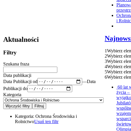
Planow
przestr
Ochron
i Rolni
Najnows
Aktualności
1
Wybierz ele
Filtry
2
Wybierz ele
3
Wybierz ele
Szukana fraza
4
Wybierz ele
5
Wybierz ele
Data publikacji
6
Wybierz ele
Data Publikacji od
—
Data
60 lat
Publikacji do
życia – 
Kategoria
wyjątk
Jubila
wspólne
wzajem
Kategoria:
Ochrona Środowiska i
wsparci
Rolnictwo
Usuń ten filtr
świętow
Olimpia