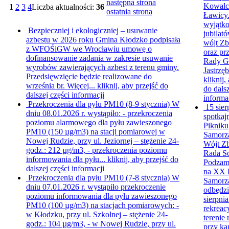
następna strona
Kowalc
1
2
3
4
Liczba aktualności:
36
ostatnia strona
Ławicy.
wyjątko
Bezpieczniej i ekologiczniej – usuwanie
jubilat
azbestu w 2026 roku
Gmina Kłodzko podpisała
wójt Zb
z WFOŚiGW we Wrocławiu umowę o
oraz pr
dofinansowanie zadania w zakresie usuwanie
Rady G
wyrobów zawierających azbest z terenu gminy.
Jastrzęb
Przedsięwzięcie będzie realizowane do
kliknij,
września br. Więcej...
kliknij, aby przejść do
do dalsz
dalszej części informacji
informa
Przekroczenia dla pyłu PM10 (8-9 stycznia)
W
15 sier
dniu 08.01.2026 r. wystąpiło: - przekroczenia
spotkaj
poziomu alarmowego dla pyłu zawieszonego
Pikniku
PM10 (150 µg/m3) na stacji pomiarowej w
Samorz
Nowej Rudzie, przy ul. Jeziornej – stężenie 24-
Wójt Zb
godz.: 212 µg/m3, - przekroczenia poziomu
Rada S
informowania dla pyłu...
kliknij, aby przejść do
Podzamk
dalszej części informacji
na XX 
Przekroczenia dla pyłu PM10 (7-8 stycznia)
W
Samorz
dniu 07.01.2026 r. wystąpiło przekroczenie
odbędzi
poziomu informowania dla pyłu zawieszonego
sierpnia
PM10 (100 µg/m3) na stacjach pomiarowych: -
rekreac
w Kłodzku, przy ul. Szkolnej – stężenie 24-
terenie
godz.: 104 µg/m3, - w Nowej Rudzie, przy ul.
przy kap