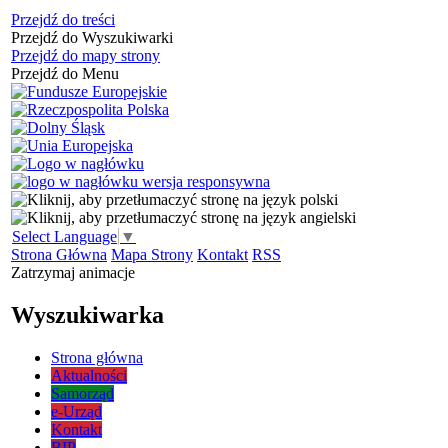
Przejdź do treści
Przejdź do Wyszukiwarki
Przejdź do mapy strony
Przejdź do Menu
Select Language
▼
Strona Główna
Mapa Strony
Kontakt
RSS
Zatrzymaj animacje
Wyszukiwarka
Strona główna
Aktualności
Samorząd
e-Urząd
Kontakt
BIP