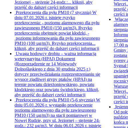
Jeziornej – stężenie 24-godz.:...
kliknij, aby
Więcej.
przejść do dalszej części informacji
przejść 
Przekroczenia dla pyłu PM10 (7 stycznia)
W
części i
dniu 07.01.2026 r. istnieje ryzyko
Włącze
przekroczenia: - poziomu alarmowego dla pyłu
alarmo
zawieszonego PM10 (150 µg/m3). Ryzyko
sierpnia
przekroczenia obejmuje powiat kłodzki, -
Informu
poziomu informowania dla pyłu zawieszonego
sierpnia
PM10 (100 µg/m3). Ryzyko przekroczenia...
17.00 n
kliknij, aby przejść do dalszej części informacji
Gminy 
Uwaga hodowcy drobiu – ważna informacja
zostaną
weterynaryjna (HPAI)
Dokument
syreny 
(Rozporządzenie nr 14 Wojewody
Sygnał 
Dolnośląskiego z dnia 30 grudnia 2025 r.)
związek
dotyczy przeciwdziałania rozprzestrzenianiu się
upamięt
wysoce zjadliwej grypy ptaków (HPAI) na
rocznic
terenie powiatu dzierżoniowskiego, powiatu
Warsza
kłodzkiego oraz powiatu świdnickiego.
kliknij,
Więcej.
aby przejść do dalszej części informacji
przejść 
Przekroczenia dla pyłu PM10 (5-6 stycznia)
W
części i
dniu 05.01.2026 r. wystąpiło przekroczenie
Jesien
poziomu alarmowego dla pyłu zawieszonego
Od poł
PM10 (150 µg/m3) na stacji pomiarowej w
paździe
Nowej Rudzie, przy ul. Jeziornej – stężenie 24-
końca m
godz.: 232 µg/m3. W dniu 06.01.2026 r. istnieje
terenie