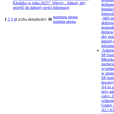
Kłodzko w roku 2025”. Więcej...
kliknij, aby
dofinan
przejść do dalszej części informacji
instalacj
fotowol
następna strona
„Mój pr
1
2
3
4
Liczba aktualności:
36
ostatnia strona
skiero
gospod
domow
aby prz
dalszej 
informa
Ankiet
S8
Sza
Mieszk
zachęc
wypełni
w spraw
S8 (naj
inwazyj
A4 ze z
przy gal
caro). 
widzeni
Gminy 
A2 i A3