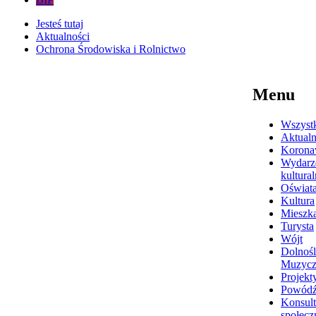
Jesteś tutaj
Aktualności
Ochrona Środowiska i Rolnictwo
Menu
Wszyst
Aktualn
Korona
Wydarz
kultura
Oświat
Kultura
Mieszk
Turysta
Wójt
Dolnośl
Muzyc
Projekt
Powódź
Konsult
społecz