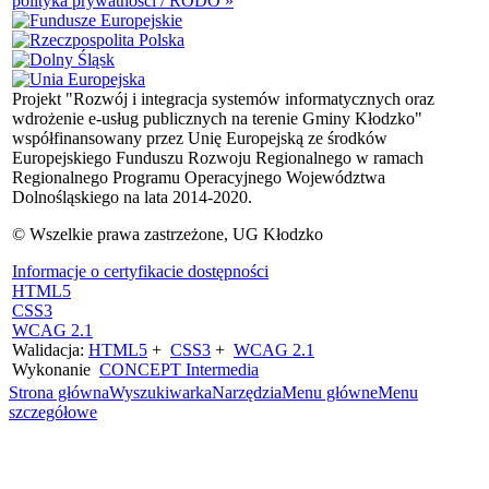
polityka prywatności / RODO »
Projekt "Rozwój i integracja systemów informatycznych oraz
wdrożenie e-usług publicznych na terenie Gminy Kłodzko"
współfinansowany przez Unię Europejską ze środków
Europejskiego Funduszu Rozwoju Regionalnego w ramach
Regionalnego Programu Operacyjnego Województwa
Dolnośląskiego na lata 2014-2020.
© Wszelkie prawa zastrzeżone, UG Kłodzko
Informacje o certyfikacie dostępności
HTML5
CSS3
WCAG 2.1
Walidacja:
HTML5
+
CSS3
+
WCAG 2.1
Wykonanie
CONCEPT
Intermedia
Strona główna
Wyszukiwarka
Narzędzia
Menu główne
Menu
szczegółowe