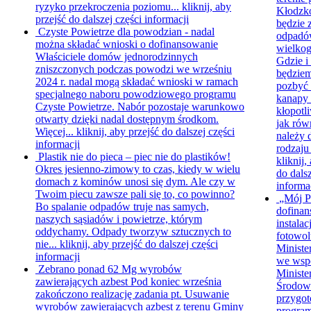
ryzyko przekroczenia poziomu...
kliknij, aby
Kłodzk
przejść do dalszej części informacji
będzie 
Czyste Powietrze dla powodzian - nadal
odpad
można składać wnioski o dofinansowanie
wielko
Właściciele domów jednorodzinnych
Gdzie i
zniszczonych podczas powodzi we wrześniu
będzie
2024 r. nadal mogą składać wnioski w ramach
pozbyć s
specjalnego naboru powodziowego programu
kanapy 
Czyste Powietrze. Nabór pozostaje warunkowo
kłopotl
otwarty dzięki nadal dostępnym środkom.
jak rów
Więcej...
kliknij, aby przejść do dalszej części
należy 
informacji
rodzaju
Plastik nie do pieca – piec nie do plastików!
kliknij,
Okres jesienno-zimowy to czas, kiedy w wielu
do dalsz
domach z kominów unosi się dym. Ale czy w
informa
Twoim piecu zawsze pali się to, co powinno?
„Mój P
Bo spalanie odpadów truje nas samych,
dofinan
naszych sąsiadów i powietrze, którym
instalacj
oddychamy. Odpady tworzyw sztucznych to
fotowol
nie...
kliknij, aby przejść do dalszej części
Ministe
informacji
we wsp
Zebrano ponad 62 Mg wyrobów
Minist
zawierających azbest
Pod koniec września
Środow
zakończono realizację zadania pt. Usuwanie
przygo
wyrobów zawierających azbest z terenu Gminy
progra