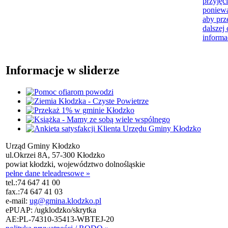
przyjęci
poniewa
aby prz
dalszej 
informa
Informacje w sliderze
Urząd Gminy Kłodzko
ul.Okrzei 8A, 57-300 Kłodzko
powiat kłodzki, województwo dolnośląskie
pełne dane teleadresowe »
tel.:
74 647 41 00
fax.:
74 647 41 03
e-mail:
ug@gmina.klodzko.pl
ePUAP: /ugklodzko/skrytka
AE:PL-74310-35413-WBTEJ-20