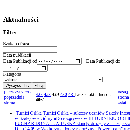
Aktualności
Filtry
Szukana fraza
Data publikacji
Data Publikacji od
—
Data Publikacji do
Kategoria
pierwsza strona
następ
427
428
429
430
431
Liczba aktualności:
poprzednia
strona
4061
strona
ostatni
Turniej Orlika
Turniej Orlika – sukcesy uczniów Szkoły Integ
w Szalejowie GórnymDo rozgrywek w III TURNIEJU ORL
PUCHAR DONALDA TUSKA stanęły drużyny z naszej szko
Dnia 14.09 w Wojborzu chłopcy z drużyny „Power Team” roc