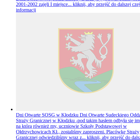
2001-2002 zajęli I miejsce...
kliknij, aby przejść do dalszej czę
informacji
Dni Otwarte SOSG w Kłodzku
Dni Otwarte Sudeckiego Oddz
Straży Granicznej w Kłodzku -pod takim hasłem odbyła się im
na którą również my, uczniowie Szkoły Podstawowej w
Ołdrzychowicach Kł., zostaliśmy zaproszeni. Placówkę Straży
Granicznej odwiedziliśmy wraz z...
kliknij, aby przejść do dals