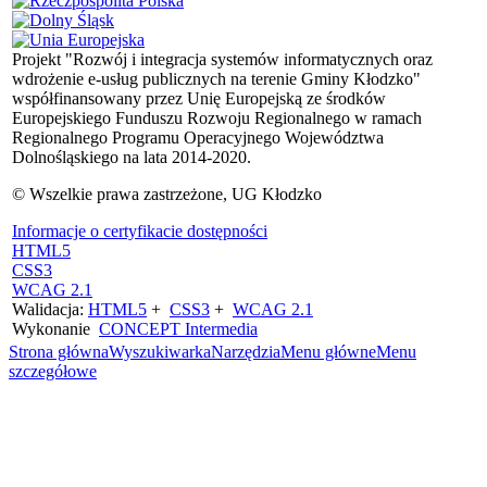
Projekt "Rozwój i integracja systemów informatycznych oraz
wdrożenie e-usług publicznych na terenie Gminy Kłodzko"
współfinansowany przez Unię Europejską ze środków
Europejskiego Funduszu Rozwoju Regionalnego w ramach
Regionalnego Programu Operacyjnego Województwa
Dolnośląskiego na lata 2014-2020.
© Wszelkie prawa zastrzeżone, UG Kłodzko
Informacje o certyfikacie dostępności
HTML5
CSS3
WCAG 2.1
Walidacja:
HTML5
+
CSS3
+
WCAG 2.1
Wykonanie
CONCEPT
Intermedia
Strona główna
Wyszukiwarka
Narzędzia
Menu główne
Menu
szczegółowe