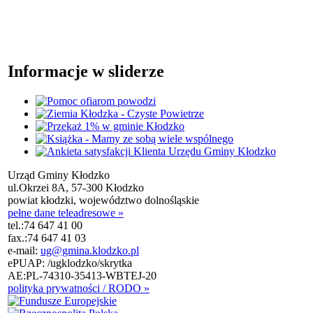
Informacje w sliderze
Urząd Gminy Kłodzko
ul.Okrzei 8A, 57-300 Kłodzko
powiat kłodzki, województwo dolnośląskie
pełne dane teleadresowe »
tel.:
74 647 41 00
fax.:
74 647 41 03
e-mail:
ug@gmina.klodzko.pl
ePUAP: /ugklodzko/skrytka
AE:PL-74310-35413-WBTEJ-20
polityka prywatności / RODO »