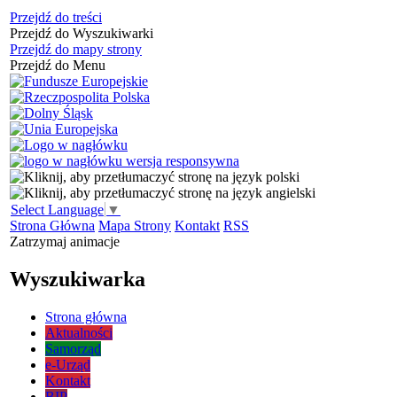
Przejdź do treści
Przejdź do Wyszukiwarki
Przejdź do mapy strony
Przejdź do Menu
Select Language
▼
Strona Główna
Mapa Strony
Kontakt
RSS
Zatrzymaj animacje
Wyszukiwarka
Strona główna
Aktualności
Samorząd
e-Urząd
Kontakt
BIP