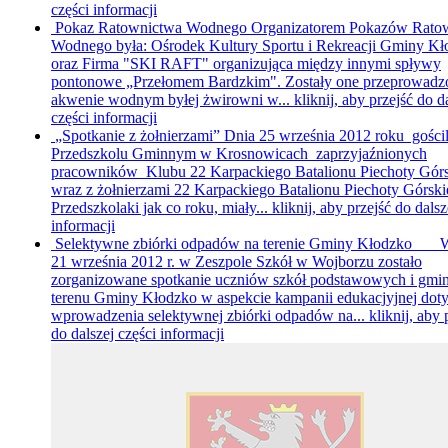
części informacji
Pokaz Ratownictwa Wodnego
Organizatorem Pokazów Rato
Wodnego była: Ośrodek Kultury Sportu i Rekreacji Gminy K
oraz Firma "SKI RAFT" organizująca między innymi spływy
pontonowe „Przełomem Bardzkim". Zostały one przeprowadz
akwenie wodnym byłej żwirowni w...
kliknij, aby przejść do d
części informacji
„Spotkanie z żołnierzami”
Dnia 25 września 2012 roku gości
Przedszkolu Gminnym w Krosnowicach zaprzyjaźnionych
pracowników Klubu 22 Karpackiego Batalionu Piechoty Górs
wraz z żołnierzami 22 Karpackiego Batalionu Piechoty Górskie
Przedszkolaki jak co roku, miały...
kliknij, aby przejść do dalsz
informacji
Selektywne zbiórki odpadów na terenie Gminy Kłodzko
W 
21 września 2012 r. w Zeszpole Szkół w Wojborzu zostało
zorganizowane spotkanie uczniów szkół podstawowych i gmi
terenu Gminy Kłodzko w aspekcie kampanii edukacjyjnej doty
wprowadzenia selektywnej zbiórki odpadów na...
kliknij, aby 
do dalszej części informacji