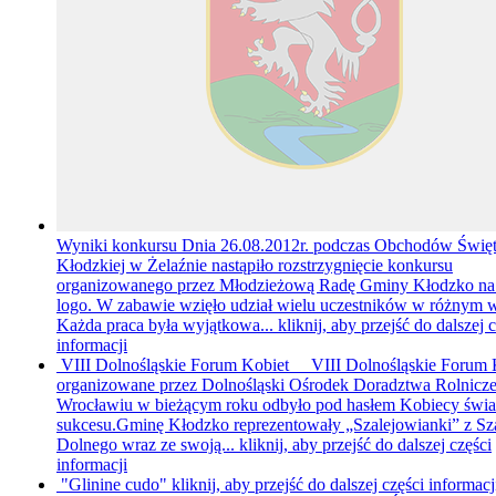
Wyniki konkursu
Dnia 26.08.2012r. podczas Obchodów Świę
Kłodzkiej w Żelaźnie nastąpiło rozstrzygnięcie konkursu
organizowanego przez Młodzieżową Radę Gminy Kłodzko na 
logo. W zabawie wzięło udział wielu uczestników w różnym 
Każda praca była wyjątkowa...
kliknij, aby przejść do dalszej 
informacji
VIII Dolnośląskie Forum Kobiet
VIII Dolnośląskie Forum 
organizowane przez Dolnośląski Ośrodek Doradztwa Rolnicz
Wrocławiu w bieżącym roku odbyło pod hasłem Kobiecy świa
sukcesu.Gminę Kłodzko reprezentowały „Szalejowianki” z Sz
Dolnego wraz ze swoją...
kliknij, aby przejść do dalszej części
informacji
"Glinine cudo"
kliknij, aby przejść do dalszej części informacj