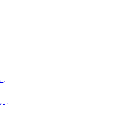
zny
ictwo