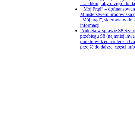
–...
kliknij, aby przejść do da
„Mój Prąd” – dofinansowani
Ministerstwem Środowiska p
„Mój prąd”, skierowany do
informacji
Ankieta w sprawie S8
Szano
przebiegu S8 (najmniej inwa
punktu widzenia interesu Gm
przejść do dalszej części inf