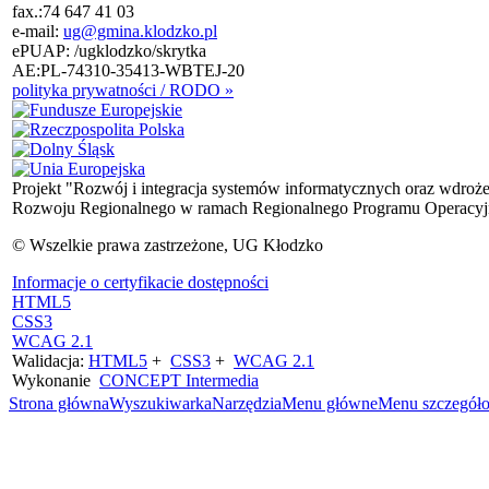
fax.:
74 647 41 03
e-mail:
ug@gmina.klodzko.pl
ePUAP: /ugklodzko/skrytka
AE:PL-74310-35413-WBTEJ-20
polityka prywatności / RODO »
Projekt "Rozwój i integracja systemów informatycznych oraz wdroż
Rozwoju Regionalnego w ramach Regionalnego Programu Operacyjn
© Wszelkie prawa zastrzeżone, UG Kłodzko
Informacje o certyfikacie dostępności
HTML5
CSS3
WCAG 2.1
Walidacja:
HTML5
+
CSS3
+
WCAG 2.1
Wykonanie
CONCEPT
Intermedia
Strona główna
Wyszukiwarka
Narzędzia
Menu główne
Menu szczegół