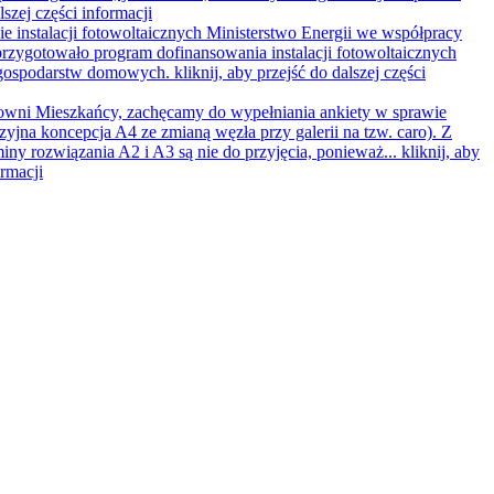
lszej części informacji
e instalacji fotowoltaicznych
Ministerstwo Energii we współpracy
rzygotowało program dofinansowania instalacji fotowoltaicznych
 gospodarstw domowych.
kliknij, aby przejść do dalszej części
wni Mieszkańcy, zachęcamy do wypełniania ankiety w sprawie
zyjna koncepcja A4 ze zmianą węzła przy galerii na tzw. caro). Z
iny rozwiązania A2 i A3 są nie do przyjęcia, ponieważ...
kliknij, aby
ormacji