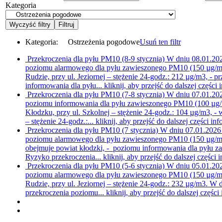
Kategoria
Kategoria:
Ostrzeżenia pogodowe
Usuń ten filtr
Przekroczenia dla pyłu PM10 (8-9 stycznia)
W dniu 08.01.2026
poziomu alarmowego dla pyłu zawieszonego PM10 (150 µg/m3
Rudzie, przy ul. Jeziornej – stężenie 24-godz.: 212 µg/m3, - 
informowania dla pyłu...
kliknij, aby przejść do dalszej części 
Przekroczenia dla pyłu PM10 (7-8 stycznia)
W dniu 07.01.202
poziomu informowania dla pyłu zawieszonego PM10 (100 µg/
Kłodzku, przy ul. Szkolnej – stężenie 24-godz.: 104 µg/m3, - 
– stężenie 24-godz.:...
kliknij, aby przejść do dalszej części inf
Przekroczenia dla pyłu PM10 (7 stycznia)
W dniu 07.01.2026 r
poziomu alarmowego dla pyłu zawieszonego PM10 (150 µg/m3
obejmuje powiat kłodzki, - poziomu informowania dla pyłu 
Ryzyko przekroczenia...
kliknij, aby przejść do dalszej części 
Przekroczenia dla pyłu PM10 (5-6 stycznia)
W dniu 05.01.202
poziomu alarmowego dla pyłu zawieszonego PM10 (150 µg/m3
Rudzie, przy ul. Jeziornej – stężenie 24-godz.: 232 µg/m3. W d
przekroczenia poziomu...
kliknij, aby przejść do dalszej części