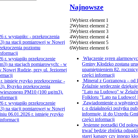
Najnowsze
1
Wybierz element 1
2
Wybierz element 2
3
Wybierz element 3
 r. wystąpiło: - przekroczenia
4
Wybierz element 4
) na stacji pomiarowej w Nowej
5
Wybierz element 5
przekroczenia poziomu
6
Wybierz element 6
informacji
Włączenie syren alarmowych
6 r. wystąpiło przekroczenie
Gminy Kłodzko zostaną uruc
m3) na stacjach pomiarowych: - w
upamiętnieniem 82. rocznic
w Nowej Rudzie, przy ul. Jeziornej
części informacji
ormacji
Mineral z Gorzanowa – od 
. istnieje ryzyko przekroczenia: -
Żelaźnie serdecznie dziękuje
). Ryzyko przekroczenia
"Lato na Ludowo" w Żelaźni
zawieszonego PM10 (100 µg/m3).
Folkloru "Lato na Ludowo!
informacji
Zawiadomienie o wpłynięci
6 r. wystąpiło przekroczenie
r. o działalności pożytku pub
) na stacji pomiarowej w Nowej
informuję, iż do Urzędu Gmi
niu 06.01.2026 r. istnieje ryzyko
części informacji
 informacji
Jesienne porządki
Od połowy
trwać będzie zbiórka odpad
starej kanapy czy innego kł