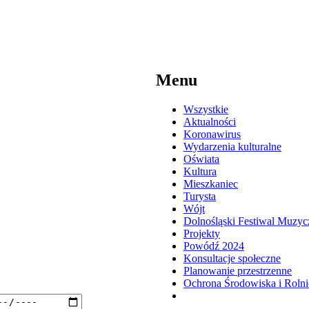
Menu
Wszystkie
Aktualności
Koronawirus
Wydarzenia kulturalne
Oświata
Kultura
Mieszkaniec
Turysta
Wójt
Dolnośląski Festiwal Muzyc
Projekty
Powódź 2024
Konsultacje społeczne
Planowanie przestrzenne
Ochrona Środowiska i Roln