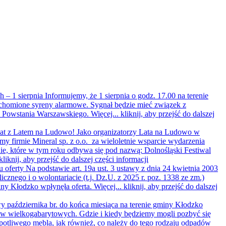
 – 1 sierpnia
Informujemy, że 1 sierpnia o godz. 17.00 na terenie
homione syreny alarmowe. Sygnał będzie mieć związek z
y Powstania Warszawskiego. Więcej...
kliknij, aby przejść do dalszej
lat z Latem na Ludowo!
Jako organizatorzy Lata na Ludowo w
my firmie Mineral sp. z o.o. za wieloletnie wsparcie wydarzenia
e, które w tym roku odbywa się pod nazwą: Dolnośląski Festiwal
kliknij, aby przejść do dalszej części informacji
u oferty
Na podstawie art. 19a ust. 3 ustawy z dnia 24 kwietnia 2003
licznego i o wolontariacie (t.j. Dz.U. z 2025 r. poz. 1338 ze zm.)
ny Kłodzko wpłynęła oferta. Więcej...
kliknij, aby przejść do dalszej
 października br. do końca miesiąca na terenie gminy Kłodzko
ów wielkogabarytowych. Gdzie i kiedy będziemy mogli pozbyć się
opotliwego mebla, jak również, co należy do tego rodzaju odpadów