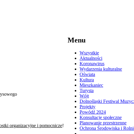
Menu
Wszystkie
Aktualności
Koronawirus
Wydarzenia kulturalne
Oświata
Kultura
Mieszkaniec
Turysta
zysowego
Wójt
Dolnośląski Festiwal Muzyc
Projekty
Powódź 2024
Konsultacje społeczne
Planowanie przestrzenne
nostki organizacyjne i pomocnicze
!
Ochrona Środowiska i Roln