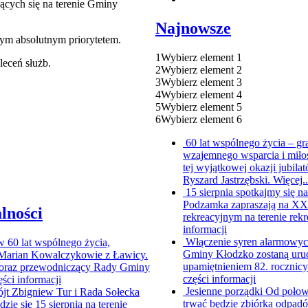
ących się na terenie Gminy
Najnowsze
ym absolutnym priorytetem.
1
Wybierz element 1
leceń służb.
2
Wybierz element 2
3
Wybierz element 3
4
Wybierz element 4
5
Wybierz element 5
6
Wybierz element 6
60 lat wspólnego życia – g
wzajemnego wsparcia i miło
tej wyjątkowej okazji jubi
Ryszard Jastrzębski. Więcej.
15 sierpnia spotkajmy się
Podzamka zapraszają na XX P
lności
rekreacyjnym na terenie rekr
informacji
Włączenie syren alarmowych
ów
60 lat wspólnego życia,
Gminy Kłodzko zostaną uruc
i Marian Kowalczykowie z Ławicy.
upamiętnieniem 82. rocznic
ur oraz przewodniczący Rady Gminy
części informacji
ęści informacji
Jesienne porządki
Od połowy
jt Zbigniew Tur i Rada Sołecka
trwać będzie zbiórka odpad
e się 15 sierpnia na terenie