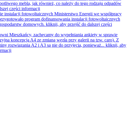
opotliwego mebla, jak również, co należy do tego rodzaju odpadów
lszej części informacji
e instalacji fotowoltaicznych
Ministerstwo Energii we współpracy
rzygotowało program dofinansowania instalacji fotowoltaicznych
 gospodarstw domowych.
kliknij, aby przejść do dalszej części
wni Mieszkańcy, zachęcamy do wypełniania ankiety w sprawie
zyjna koncepcja A4 ze zmianą węzła przy galerii na tzw. caro). Z
iny rozwiązania A2 i A3 są nie do przyjęcia, ponieważ...
kliknij, aby
ormacji