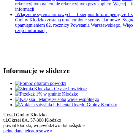
rekreacyjnym na terenie rekreacyjnym przy kaplicy. Więcej...
k
informacji
Włączenie syren alarmowych – 1 sierpnia
Informujemy, że 1 s
Gminy Kłodzko zostaną uruchomione syreny alarmowe. Sygna
upamiętnieniem 82. rocznicy Powstania Warszawskiego. Więce
części informacji
Informacje w sliderze
Urząd Gminy Kłodzko
ul.Okrzei 8A, 57-300 Kłodzko
powiat kłodzki, województwo dolnośląskie
pełne dane teleadresowe »