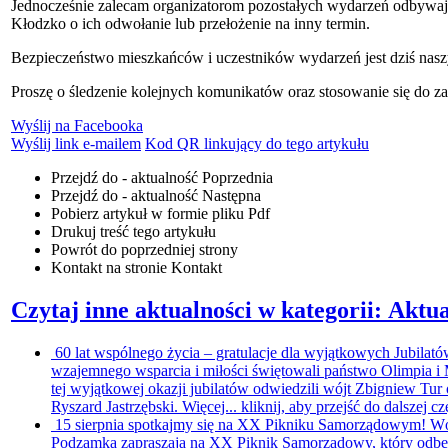
Jednocześnie zalecam organizatorom pozostałych wydarzeń odbywaj
Kłodzko o ich odwołanie lub przełożenie na inny termin.
Bezpieczeństwo mieszkańców i uczestników wydarzeń jest dziś nasz
Proszę o śledzenie kolejnych komunikatów oraz stosowanie się do za
Wyślij na Facebooka
Wyślij link e-mailem
Kod QR linkujący do tego artykułu
Przejdź do - aktualność
Poprzednia
Przejdź do - aktualność
Następna
Pobierz artykuł w formie pliku
Pdf
Drukuj
treść tego artykułu
Powrót
do poprzedniej strony
Kontakt
na stronie Kontakt
Czytaj inne aktualności w kategorii: Aktua
60 lat wspólnego życia – gratulacje dla wyjątkowych Jubilat
wzajemnego wsparcia i miłości świętowali państwo Olimpia 
tej wyjątkowej okazji jubilatów odwiedzili wójt Zbigniew T
Ryszard Jastrzębski. Więcej...
kliknij, aby przejść do dalszej cz
15 sierpnia spotkajmy się na XX Pikniku Samorządowym!
Wó
Podzamka zapraszają na XX Piknik Samorządowy, który odbędzi