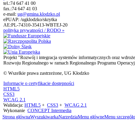
tel.:
74 647 41 00
fax.:
74 647 41 03
e-mail:
ug@gmina.klodzko.pl
ePUAP: /ugklodzko/skrytka
AE:PL-74310-35413-WBTEJ-20
polityka prywatności / RODO »
Projekt "Rozwój i integracja systemów informatycznych oraz wdroż
Rozwoju Regionalnego w ramach Regionalnego Programu Operacyjn
© Wszelkie prawa zastrzeżone, UG Kłodzko
Informacje o certyfikacie dostępności
HTML5
CSS3
WCAG 2.1
Walidacja:
HTML5
+
CSS3
+
WCAG 2.1
Wykonanie
CONCEPT
Intermedia
Strona główna
Wyszukiwarka
Narzędzia
Menu główne
Menu szczegół