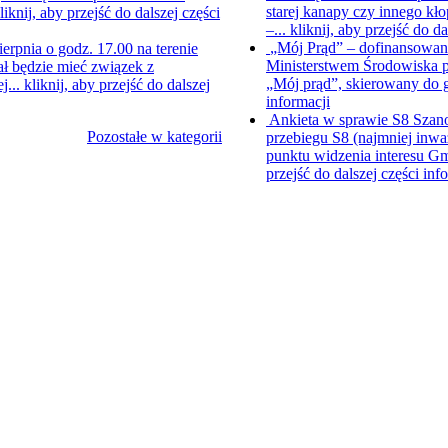
starej kanapy czy innego kł
liknij, aby przejść do dalszej części
–...
kliknij, aby przejść do da
„Mój Prąd” – dofinansowani
ierpnia o godz. 17.00 na terenie
Ministerstwem Środowiska p
ł będzie mieć związek z
„Mój prąd”, skierowany do
j...
kliknij, aby przejść do dalszej
informacji
Ankieta w sprawie S8
Szano
Pozostałe w kategorii
przebiegu S8 (najmniej inwa
punktu widzenia interesu Gm
przejść do dalszej części inf