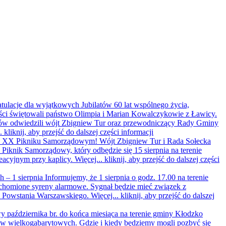
ratulacje dla wyjątkowych Jubilatów
60 lat wspólnego życia,
ści świętowali państwo Olimpia i Marian Kowalczykowie z Ławicy.
latów odwiedzili wójt Zbigniew Tur oraz przewodniczący Rady Gminy
..
kliknij, aby przejść do dalszej części informacji
 na XX Pikniku Samorządowym!
Wójt Zbigniew Tur i Rada Sołecka
iknik Samorządowy, który odbędzie się 15 sierpnia na terenie
eacyjnym przy kaplicy. Więcej...
kliknij, aby przejść do dalszej części
 – 1 sierpnia
Informujemy, że 1 sierpnia o godz. 17.00 na terenie
homione syreny alarmowe. Sygnał będzie mieć związek z
y Powstania Warszawskiego. Więcej...
kliknij, aby przejść do dalszej
 października br. do końca miesiąca na terenie gminy Kłodzko
ów wielkogabarytowych. Gdzie i kiedy będziemy mogli pozbyć się