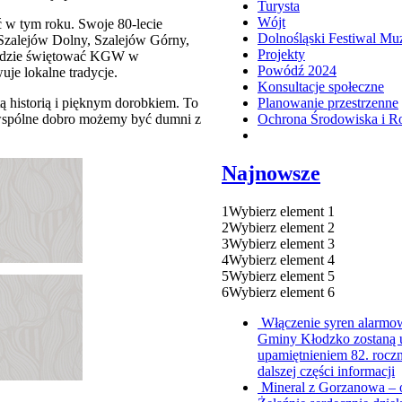
Turysta
Wójt
ć w tym roku. Swoje 80-lecie
Dolnośląski Festiwal Mu
 Szalejów Dolny, Szalejów Górny,
Projekty
 będzie świętować KGW w
Powódź 2024
je lokalne tradycje.
Konsultacje społeczne
tą historią i pięknym dorobkiem. To
Planowanie przestrzenne
o wspólne dobro możemy być dumni z
Ochrona Środowiska i R
Najnowsze
1
Wybierz element 1
2
Wybierz element 2
3
Wybierz element 3
4
Wybierz element 4
5
Wybierz element 5
6
Wybierz element 6
Włączenie syren alarmo
Gminy Kłodzko zostaną u
upamiętnieniem 82. rocz
dalszej części informacji
Mineral z Gorzanowa – 