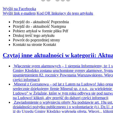
Wyślij na Facebooka
Wyślij link e-mailem
Kod QR linkujący do tego artykułu
Przejdź do - aktualność
Poprzednia
Przejdź do - aktualność
Następna
Pobierz artykuł w formie pliku
Pdf
Drukuj
treść tego artykułu
Powrót
do poprzedniej strony
Kontakt
na stronie Kontakt
Czytaj inne aktualności w kategorii: Aktua
Włączenie syren alarmowych – 1 sierpnia
Informujemy, że 1 s
Gminy Kłodzko zostaną uruchomione syreny alarmowe. Sygna
upamiętnieniem 82. rocznicy Powstania Warszawskiego. Więce
części informacji
Mineral z Gorzanowa – od lat z Latem na Ludowo!
Jako orga
serdecznie dziękujemy firmie Mineral sp. z o.o. za wieloletni
Ludowo" w Żelaźnie, które w tym roku odbywa się pod nazwą:
na Ludowo!
kliknij, aby przejść do dalszej części informacji
Zawiadomienie o wpłynięciu oferty
Na podstawie art. 19a ust
działalności pożytku publicznego i o wolontariacie (t.j. Dz.U. 
iż do Urzędu Gminy Kłodzko wpłynęła oferta. Więcej...
klikni