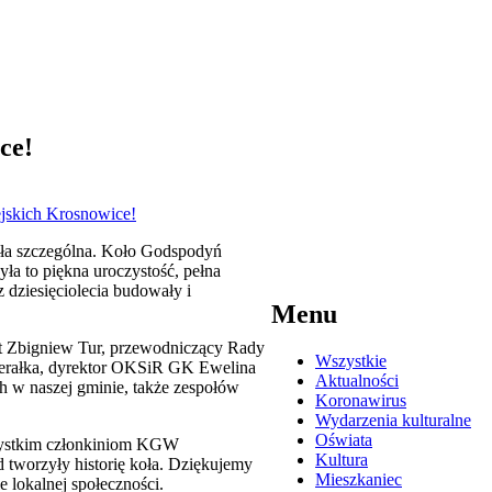
ce!
była szczególna. Koło Godspodyń
yła to piękna uroczystość, pełna
 dziesięciolecia budowały i
Menu
ójt Zbigniew Tur, przewodniczący Rady
Wszystkie
nterałka, dyrektor OKSiR GK Ewelina
Aktualności
ch w naszej gminie, także zespołów
Koronawirus
Wydarzenia kulturalne
Oświata
szystkim członkiniom KGW
Kultura
 tworzyły historię koła. Dziękujemy
Mieszkaniec
 lokalnej społeczności.