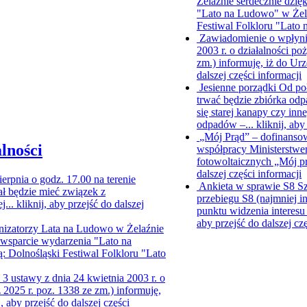
Żelaźnie serdecznie dzię
"Lato na Ludowo" w Żela
Festiwal Folkloru "Lato
Zawiadomienie o wpłyni
2003 r. o działalności po
zm.) informuję, iż do Ur
dalszej części informacji
Jesienne porządki
Od poł
trwać będzie zbiórka od
się starej kanapy czy inn
odpadów –...
kliknij, aby
„Mój Prąd” – dofinansow
lności
współpracy Ministerstwe
fotowoltaicznych „Mój 
dalszej części informacji
ierpnia o godz. 17.00 na terenie
Ankieta w sprawie S8
Sz
ł będzie mieć związek z
przebiegu S8 (najmniej i
j...
kliknij, aby przejść do dalszej
punktu widzenia interesu
aby przejść do dalszej cz
nizatorzy Lata na Ludowo w Żelaźnie
e wsparcie wydarzenia "Lato na
 Dolnośląski Festiwal Folkloru "Lato
. 3 ustawy z dnia 24 kwietnia 2003 r. o
z 2025 r. poz. 1338 ze zm.) informuję,
j, aby przejść do dalszej części