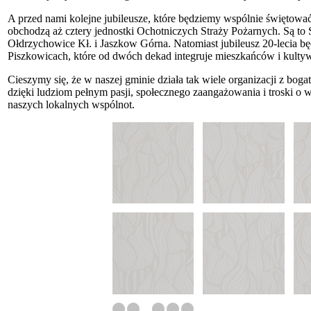
A przed nami kolejne jubileusze, które będziemy wspólnie świętowa
obchodzą aż cztery jednostki Ochotniczych Straży Pożarnych. Są to
Ołdrzychowice Kł. i Jaszkow Górna. Natomiast jubileusz 20-lecia
Piszkowicach, które od dwóch dekad integruje mieszkańców i kultywu
Cieszymy się, że w naszej gminie działa tak wiele organizacji z boga
dzięki ludziom pełnym pasji, społecznego zaangażowania i troski 
naszych lokalnych wspólnot.