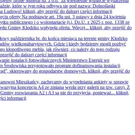
kujemy firmie Mineral sp. z o.o. za wieloletnie wsparcie wydarzenia
źnie, które w tym roku odbywa się pod nazwą: Dolnośląski
 na Ludowo!
kliknij, aby przejść do dalszej części informacji
ęciu oferty
Na podstawie art. 19a ust. 3 ustawy z dnia 24 kwietnia
żytku publicznego i o wolontariacie (t.j. Dz.U. z 2025 r. poz. 1338 ze
zędu Gminy Kłodzko wpłynęła oferta. Więcej...
kliknij, aby przejść do
owy października br. do końca miesiąca na terenie gminy Kłodzko
padów wielkogabarytowych. Gdzie i kiedy będziemy mogli pozbyć
ego kłopotliwego mebla, jak również, co należy do tego rodzaju
 przejść do dalszej części informacji
anie instalacji fotowoltaicznych
Ministerstwo Energii we
m Środowiska przygotowało program dofinansowania instalacji
prąd”, skierowany do gospodarstw domowych.
kliknij, aby przejść do
anowni Mieszkańcy, zachęcamy do wypełniania ankiety w sprawie
nwazyjna koncepcja A4 ze zmianą węzła przy galerii na tzw. caro). Z
 Gminy rozwiązania A2 i A3 są nie do przyjęcia, ponieważ...
kliknij,
ęści informacji