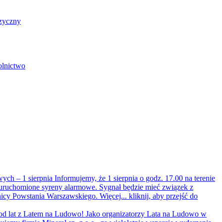
zyczny
olnictwo
wych – 1 sierpnia
Informujemy, że 1 sierpnia o godz. 17.00 na terenie
ruchomione syreny alarmowe. Sygnał będzie mieć związek z
nicy Powstania Warszawskiego. Więcej...
kliknij, aby przejść do
od lat z Latem na Ludowo!
Jako organizatorzy Lata na Ludowo w