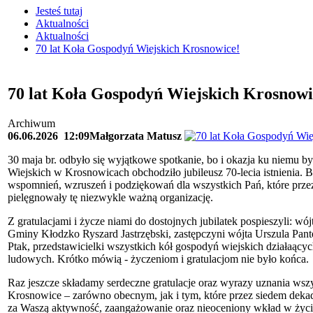
Jesteś tutaj
Aktualności
Aktualności
70 lat Koła Gospodyń Wiejskich Krosnowice!
70 lat Koła Gospodyń Wiejskich Krosnowi
Archiwum
06.06.2026
12:09
Małgorzata Matusz
30 maja br. odbyło się wyjątkowe spotkanie, bo i okazja ku niemu 
Wiejskich w Krosnowicach obchodziło jubileusz 70-lecia istnienia. B
wspomnień, wzruszeń i podziękowań dla wszystkich Pań, które przez
pielęgnowały tę niezwykle ważną organizację.
Z gratulacjami i życze niami do dostojnych jubilatek pospieszyli: w
Gminy Kłodzko Ryszard Jastrzębski, zastępczyni wójta Urszula Pa
Ptak, przedstawicielki wszystkich kół gospodyń wiejskich działaący
ludowych. Krótko mówią - życzeniom i gratulacjom nie było końca.
Raz jeszcze składamy serdeczne gratulacje oraz wyrazy uznania w
Krosnowice – zarówno obecnym, jak i tym, które przez siedem dekad
za Waszą aktywność, zaangażowanie oraz nieoceniony wkład w życie