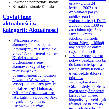
Powrót
do poprzedniej strony
ustawy z dnia 24
Kontakt
na stronie Kontakt
kwietnia 2003 r. o
działalności pożytku
Czytaj inne
publicznego i o
wolontariacie (t.j. Dz.U.
aktualności w
z 2025 r. poz. 1338 ze
kategorii: Aktualności
zm.) informuję, iż do
Urzędu Gminy
Kłodzko wpłynęła
Włączenie syren
oferta. Więcej...
kliknij,
alarmowych – 1 sierpnia
aby przejść do dalszej
Informujemy, że 1 sierpnia o
części informacji
godz. 17.00 na terenie Gminy
Jesienne porządki
Od
Kłodzko zostaną
połowy października br.
uruchomione syreny
do końca miesiąca na
alarmowe. Sygnał będzie
terenie gminy Kłodzko
mieć związek z
trwać będzie zbiórka
upamiętnieniem 82. rocznicy
odpadów
Powstania Warszawskiego.
wielkogabarytowych.
Więcej...
kliknij, aby przejść
Gdzie i kiedy będziemy
do dalszej części informacji
mogli pozbyć się starej
Mineral z Gorzanowa – od
kanapy czy innego
lat z Latem na Ludowo!
Jako
kłopotliwego mebla, jak
organizatorzy Lata na
również, co należy do
Ludowo w Żelaźnie
tego rodzaju odpadów