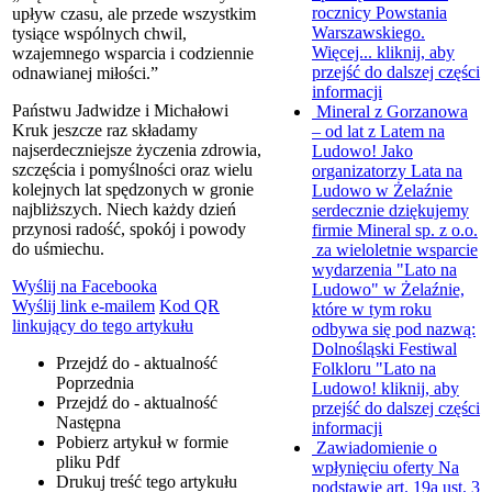
rocznicy Powstania
upływ czasu, ale przede wszystkim
Warszawskiego.
tysiące wspólnych chwil,
Więcej...
kliknij, aby
wzajemnego wsparcia i codziennie
przejść do dalszej części
odnawianej miłości.”
informacji
Państwu Jadwidze i Michałowi
Mineral z Gorzanowa
Kruk jeszcze raz składamy
– od lat z Latem na
najserdeczniejsze życzenia zdrowia,
Ludowo!
Jako
szczęścia i pomyślności oraz wielu
organizatorzy Lata na
kolejnych lat spędzonych w gronie
Ludowo w Żelaźnie
najbliższych. Niech każdy dzień
serdecznie dziękujemy
przynosi radość, spokój i powody
firmie Mineral sp. z o.o.
do uśmiechu.
za wieloletnie wsparcie
wydarzenia "Lato na
Wyślij na Facebooka
Ludowo" w Żelaźnie,
Wyślij link e-mailem
Kod QR
które w tym roku
linkujący do tego artykułu
odbywa się pod nazwą:
Dolnośląski Festiwal
Przejdź do - aktualność
Folkloru "Lato na
Poprzednia
Ludowo!
kliknij, aby
Przejdź do - aktualność
przejść do dalszej części
Następna
informacji
Pobierz artykuł w formie
Zawiadomienie o
pliku
Pdf
wpłynięciu oferty
Na
Drukuj
treść tego artykułu
podstawie art. 19a ust. 3