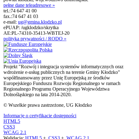
pełne dane teleadresowe »
tel.:
74 647 41 00
fax.:
74 647 41 03
e-mail:
ug@gmina.klodzko.pl
ePUAP: /ugklodzko/skrytka
AE:PL-74310-35413-WBTEJ-20
polityka prywatności / RODO »
Projekt "Rozwój i integracja systemów informatycznych oraz
wdrożenie e-usług publicznych na terenie Gminy Kłodzko"
współfinansowany przez Unię Europejską ze środków
Europejskiego Funduszu Rozwoju Regionalnego w ramach
Regionalnego Programu Operacyjnego Województwa
Dolnośląskiego na lata 2014-2020.
© Wszelkie prawa zastrzeżone, UG Kłodzko
Informacje o certyfikacie dostępności
HTML5
CSS3
WCAG 2.1
Walidacja:
HTML5
+
CSS3
+
WCAG 2.1