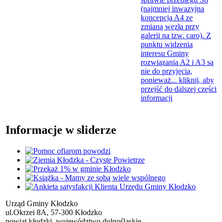
(najmniej inwazyjna
koncepcja A4 ze
zmianą węzła przy
galerii na tzw. caro). Z
punktu widzenia
interesu Gminy
rozwiązania A2 i A3 są
nie do przyjęcia,
ponieważ...
kliknij, aby
przejść do dalszej części
informacji
Informacje w sliderze
Urząd Gminy Kłodzko
ul.Okrzei 8A, 57-300 Kłodzko
powiat kłodzki, województwo dolnośląskie