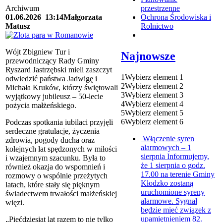
Archiwum
przestrzenne
01.06.2026
13:14
Małgorzata
Ochrona Środowiska i
Matusz
Rolnictwo
Wójt Zbigniew Tur i
Najnowsze
przewodniczący Rady Gminy
Ryszard Jastrzębski mieli zaszczyt
1
Wybierz element 1
odwiedzić państwa Jadwigę i
2
Wybierz element 2
Michała Kruków, którzy świętowali
3
Wybierz element 3
wyjątkowy jubileusz – 50-lecie
4
Wybierz element 4
pożycia małżeńskiego.
5
Wybierz element 5
6
Wybierz element 6
Podczas spotkania iubilaci przyjęli
serdeczne gratulacje, życzenia
Włączenie syren
zdrowia, pogody ducha oraz
alarmowych – 1
kolejnych lat spędzonych w miłości
sierpnia
Informujemy,
i wzajemnym szacunku. Była to
że 1 sierpnia o godz.
również okazja do wspomnień i
17.00 na terenie Gminy
rozmowy o wspólnie przeżytych
Kłodzko zostaną
latach, które stały się pięknym
uruchomione syreny
świadectwem trwałości małżeńskiej
alarmowe. Sygnał
więzi.
będzie mieć związek z
upamiętnieniem 82.
„Pięćdziesiąt lat razem to nie tylko