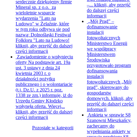
serdecznie dziękujemy firmie
–...
kliknij, aby przejść
Mineral sp. z o.o. za
do dalszej części
wieloletnie wsparcie
informacji
wydarzenia "Lato na
„Mój Prąd” –
Ludowo" w Żelaźnie, które
dofinansowanie
w tym roku odbywa się pod
instalacji
nazwą: Dolnośląski Festiwal
fotowoltaicznych
Folkloru "Lato na Ludowo!
Ministerstwo Energii
kliknij, aby przejść do dalszej
we współpracy
części informacji
Ministerstwem
Zawiadomienie o wpłynięciu
Środowiska
oferty
Na podstawie art. 19a
przygotowało program
ust. 3 ustawy z dnia 24
dofinansowania
kwietnia 2003 r. o
instalacji
działalności pożytku
fotowoltaicznych „Mój
publicznego i o wolontariacie
prąd”, skierowany do
(t.j. Dz.U. z 2025 r. poz.
gospodarstw
1338 ze zm.) informuję, iż do
domowych.
kliknij, aby
Urzędu Gminy Kłodzko
przejść do dalszej części
wpłynęła oferta. Więcej...
informacji
kliknij, aby przejść do dalszej
Ankieta w sprawie S8
części informacji
Szanowni Mieszkańcy,
zachęcamy do
Pozostałe w kategorii
wypełniania ankiety w
sprawie przebiegu S8