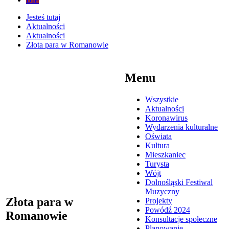
Jesteś tutaj
Aktualności
Aktualności
Złota para w Romanowie
Menu
Wszystkie
Aktualności
Koronawirus
Wydarzenia kulturalne
Oświata
Kultura
Mieszkaniec
Turysta
Wójt
Dolnośląski Festiwal
Muzyczny
Złota para w
Projekty
Powódź 2024
Romanowie
Konsultacje społeczne
Planowanie