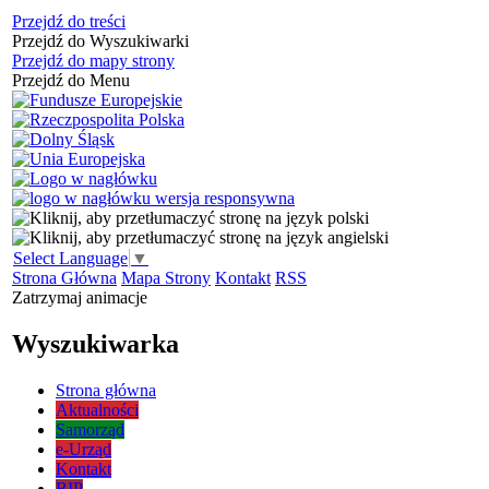
Przejdź do treści
Przejdź do Wyszukiwarki
Przejdź do mapy strony
Przejdź do Menu
Select Language
▼
Strona Główna
Mapa Strony
Kontakt
RSS
Zatrzymaj animacje
Wyszukiwarka
Strona główna
Aktualności
Samorząd
e-Urząd
Kontakt
BIP