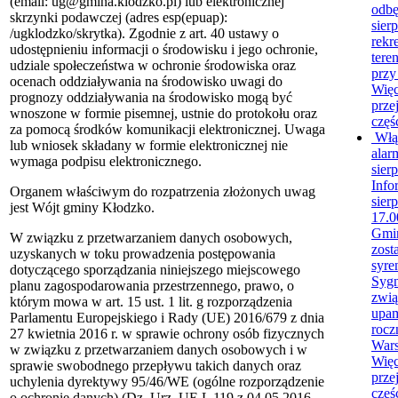
(email: ug@gmina.klodzko.pl) lub elektronicznej
odbę
skrzynki podawczej (adres esp(epuap):
sierp
/ugklodzko/skrytka). Zgodnie z art. 40 ustawy o
rekr
udostępnieniu informacji o środowisku i jego ochronie,
tere
udziale społeczeństwa w ochronie środowiska oraz
przy
ocenach oddziaływania na środowisko uwagi do
Więc
prognozy oddziaływania na środowisko mogą być
prze
wnoszone w formie pisemnej, ustnie do protokołu oraz
częś
za pomocą środków komunikacji elektronicznej. Uwaga
Włą
lub wniosek składany w formie elektronicznej nie
alar
wymaga podpisu elektronicznego.
sier
Info
Organem właściwym do rozpatrzenia złożonych uwag
sier
jest Wójt gminy Kłodzko.
17.0
Gmi
W związku z przetwarzaniem danych osobowych,
zost
uzyskanych w toku prowadzenia postępowania
syre
dotyczącego sporządzania niniejszego miejscowego
Sygn
planu zagospodarowania przestrzennego, prawo, o
zwią
którym mowa w art. 15 ust. 1 lit. g rozporządzenia
upam
Parlamentu Europejskiego i Rady (UE) 2016/679 z dnia
rocz
27 kwietnia 2016 r. w sprawie ochrony osób fizycznych
Wars
w związku z przetwarzaniem danych osobowych i w
Więc
sprawie swobodnego przepływu takich danych oraz
prze
uchylenia dyrektywy 95/46/WE (ogólne rozporządzenie
częś
o ochronie danych) (Dz. Urz. UE L 119 z 04.05.2016,