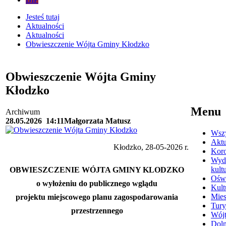
Jesteś tutaj
Aktualności
Aktualności
Obwieszczenie Wójta Gminy Kłodzko
Obwieszczenie Wójta Gminy
Kłodzko
Menu
Archiwum
28.05.2026
14:11
Małgorzata Matusz
Wszy
Aktu
Kłodzko, 28-05-2026 r.
Kor
Wyda
kult
OBWIESZCZENIE WÓJTA GMINY KLODZKO
Oświ
o wyłożeniu do publicznego wglądu
Kult
Mies
projektu miejscowego planu zagospodarowania
Tury
przestrzennego
Wój
Doln