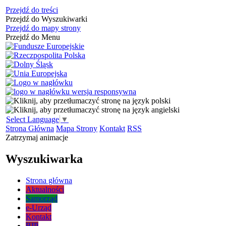
Przejdź do treści
Przejdź do Wyszukiwarki
Przejdź do mapy strony
Przejdź do Menu
Select Language
▼
Strona Główna
Mapa Strony
Kontakt
RSS
Zatrzymaj animacje
Wyszukiwarka
Strona główna
Aktualności
Samorząd
e-Urząd
Kontakt
BIP