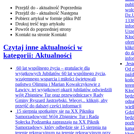
publ
Przejdź do - aktualność
Poprzednia
wolon
Przejdź do - aktualność
Następna
Dz.U
Pobierz artykuł w formie pliku
Pdf
1338
Drukuj
treść tego artykułu
info
Powrót
do poprzedniej strony
Urz
Kontakt
na stronie Kontakt
Kłod
ofert
Czytaj inne aktualności w
klikn
do d
kategorii: Aktualności
info
Jes
60 lat wspólnego życia – gratulacje dla
Od 
wyjątkowych Jubilatów
60 lat wspólnego życia,
paźd
wzajemnego wsparcia i miłości świętowali
końc
państwo Olimpia i Marian Kowalczykowie z
tere
Ławicy. tej wyjątkowej okazji jubilatów odwiedzili
Kłod
wójt Zbigniew Tur oraz przewodniczący Rady
będz
Gminy Ryszard Jastrzębski. Więcej...
kliknij, aby
odp
przejść do dalszej części informacji
wiel
15 sierpnia spotkajmy się na XX Pikniku
Gdzi
Samorządowym!
Wójt Zbigniew Tur i Rada
będz
Sołecka Podzamka zapraszają na XX Piknik
pozb
Samorządowy, który odbędzie się 15 sierpnia na
kana
terenie rekreacyjnym na terenie rekreacyjnym przy
kłop