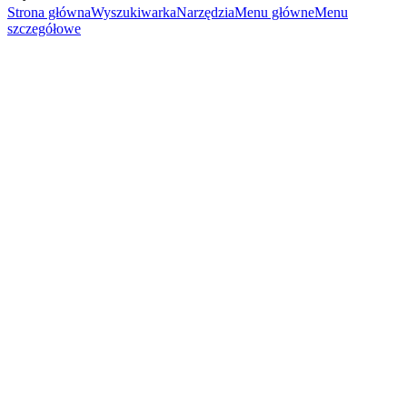
Strona główna
Wyszukiwarka
Narzędzia
Menu główne
Menu
szczegółowe