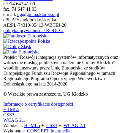
tel.:
74 647 41 00
fax.:
74 647 41 03
e-mail:
ug@gmina.klodzko.pl
ePUAP: /ugklodzko/skrytka
AE:PL-74310-35413-WBTEJ-20
polityka prywatności / RODO »
Projekt "Rozwój i integracja systemów informatycznych oraz
wdrożenie e-usług publicznych na terenie Gminy Kłodzko"
współfinansowany przez Unię Europejską ze środków
Europejskiego Funduszu Rozwoju Regionalnego w ramach
Regionalnego Programu Operacyjnego Województwa
Dolnośląskiego na lata 2014-2020.
© Wszelkie prawa zastrzeżone, UG Kłodzko
Informacje o certyfikacie dostępności
HTML5
CSS3
WCAG 2.1
Walidacja:
HTML5
+
CSS3
+
WCAG 2.1
Wykonanie
CONCEPT
Intermedia