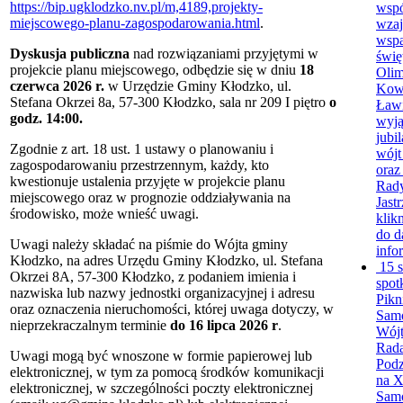
https://bip.ugklodzko.nv.pl/m,4189,projekty-
wspó
miejscowego-planu-zagospodarowania.html
.
wza
wspa
Dyskusja publiczna
nad rozwiązaniami przyjętymi w
świę
projekcie planu miejscowego, odbędzie się
w dniu
18
Olim
czerwca 2026 r.
w Urzędzie Gminy Kłodzko, ul.
Kow
Stefana Okrzei 8a, 57-300 Kłodzko, sala nr 209 I piętro
o
Ławi
godz. 14:00.
wyją
jubi
Zgodnie z art. 18 ust. 1 ustawy o planowaniu i
wójt
zagospodarowaniu przestrzennym, każdy, kto
oraz
kwestionuje ustalenia przyjęte w projekcie planu
Rad
miejscowego oraz w prognozie oddziaływania na
Jastr
środowisko, może wnieść uwagi.
klikn
do d
Uwagi należy składać
na piśmie do Wójta gminy
info
Kłodzko, na adres Urzędu Gminy Kłodzko, ul. Stefana
15 s
Okrzei 8A, 57-300 Kłodzko, z podaniem imienia i
spot
nazwiska lub nazwy jednostki organizacyjnej i adresu
Pikn
oraz oznaczenia nieruchomości, której uwaga dotyczy, w
Sam
nieprzekraczalnym terminie
do 16 lipca 2026 r
.
Wójt
Rada
Uwagi mogą być wnoszone w formie papierowej lub
Podz
elektronicznej, w tym za pomocą środków komunikacji
na X
elektronicznej, w szczególności poczty elektronicznej
Samo