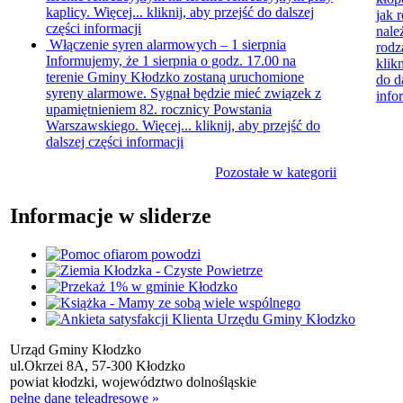
kaplicy. Więcej...
kliknij, aby przejść do dalszej
jak 
części informacji
nale
Włączenie syren alarmowych – 1 sierpnia
rodz
Informujemy, że 1 sierpnia o godz. 17.00 na
klikn
terenie Gminy Kłodzko zostaną uruchomione
do d
syreny alarmowe. Sygnał będzie mieć związek z
info
upamiętnieniem 82. rocznicy Powstania
Warszawskiego. Więcej...
kliknij, aby przejść do
dalszej części informacji
Pozostałe w kategorii
Informacje w sliderze
Urząd Gminy Kłodzko
ul.Okrzei 8A, 57-300 Kłodzko
powiat kłodzki, województwo dolnośląskie
pełne dane teleadresowe »