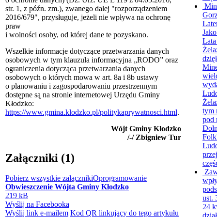
Min
str. 1, z późn. zm.), zwanego dalej "rozporządzeniem
Gorz
2016/679", przysługuje, jeżeli nie wpływa na ochronę
Lat
praw
Jako
i wolności osoby, od której dane te pozyskano.
Lat
Żela
Wszelkie informacje dotyczące przetwarzania danych
dzię
osobowych w tym klauzula informacyjna „RODO” oraz
Mine
ograniczenia dotycząca przetwarzania danych
wiel
osobowych o których mowa w art. 8a i 8b ustawy
wyda
o planowaniu i zagospodarowaniu przestrzennym
Lud
dostępne są na stronie internetowej Urzędu Gminy
Żela
Kłodzko:
tym 
https://www.gmina.klodzko.pl/politykaprywatnosci.html
.
pod 
Doln
Wójt Gminy Kłodzko
Folk
/-/ Zbigniew Tur
Lud
prze
Załączniki (1)
częś
Zaw
Pobierz wszystkie załączniki
Oprogramowanie
wpły
Obwieszczenie Wójta Gminy Kłodzko
pods
219 kB
ust.
Wyślij na Facebooka
24 k
Wyślij link e-mailem
Kod QR linkujący do tego artykułu
dzia