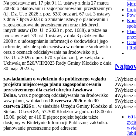
Na podstawie art. 17 pkt 9 i 11 ustawy z dnia 27 marca
Muz
2003r. o planowaniu i zagospodarowaniu przestrzennym
Proj
(t.j. Dz. U. z 2026 r. poz. 538) oraz art. 67 ust. 3 ustawy
Pow
z dnia 7 lipca 2023 r.
o zmianie ustawy o planowaniu i
Kons
zagospodarowaniu przestrzennym oraz niektórych
społ
innych ustaw (Dz. U. z 2023 r., poz. 1688), a także na
Plan
podstawie art. 39 ust. 1 ustawy z dnia 3 października
prze
2008 r.
o udostępnianiu informacji o środowisku i jego
Ochr
ochronie, udziale społeczeństwa w ochronie środowiska
i Ro
oraz o ocenach oddziaływania na środowisko (t.j.
Dz. U. z 2026 r. poz. 670 z późn. zm.),
w związku z
Uchwałą nr 520/VIII/2023 Rady Gminy Kłodzko z dnia
Najno
30 maja 2023 r.,
zawiadamiam o wyłożeniu do publicznego wglądu
1
Wybierz 
projektu miejscowego planu zagospodarowania
2
Wybierz 
przestrzennego dla części obrębu Jaszkowa
3
Wybierz 
Dolna
, wraz z prognozą oddziaływania na środowisko
4
Wybierz 
w/w planu, w dniach od
8 czerwca 2026 r.
do
30
5
Wybierz 
czerwca 2026 r
., w siedzibie Urzędu Gminy Kłodzko ul.
6
Wybierz 
Stefana Okrzei 8A, 57-300 Kłodzko
w godz. od 8.00 do
60 
15.00, pokój nr 410 II piętro; projekt będzie także
życi
dostępny w Biuletynie Informacji Publicznej zakładka:
wyj
planowanie przestrzenne pod adresem:
Jubi