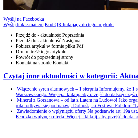
Wyślij na Facebooka
Wyślij link e-mailem
Kod QR linkujący do tego artykułu
Przejdź do - aktualność
Poprzednia
Przejdź do - aktualność
Następna
Pobierz artykuł w formie pliku
Pdf
Drukuj
treść tego artykułu
Powrót
do poprzedniej strony
Kontakt
na stronie Kontakt
Czytaj inne aktualności w kategorii: Aktua
Włączenie syren alarmowych – 1 sierpnia
Informujemy, że 1 
Warszawskiego. Więcej...
kliknij, aby przejść do dalszej części
Mineral z Gorzanowa – od lat z Latem na Ludowo!
Jako orga
roku odbywa się pod nazwą: Dolnośląski Festiwal Folkloru 
Zawiadomienie o wpłynięciu oferty
Na podstawie art. 19a ust
Kłodzko wpłynęła oferta. Więcej...
kliknij, aby przejść do dals