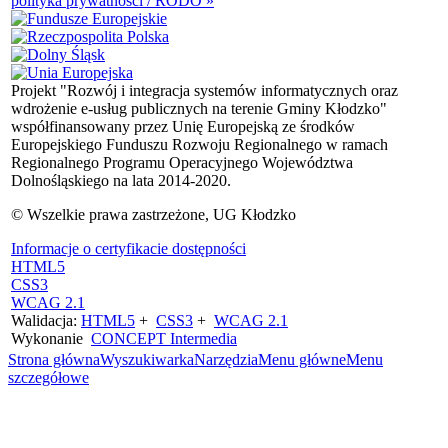
polityka prywatności / RODO »
Projekt "Rozwój i integracja systemów informatycznych oraz
wdrożenie e-usług publicznych na terenie Gminy Kłodzko"
współfinansowany przez Unię Europejską ze środków
Europejskiego Funduszu Rozwoju Regionalnego w ramach
Regionalnego Programu Operacyjnego Województwa
Dolnośląskiego na lata 2014-2020.
© Wszelkie prawa zastrzeżone, UG Kłodzko
Informacje o certyfikacie dostępności
HTML5
CSS3
WCAG 2.1
Walidacja:
HTML5
+
CSS3
+
WCAG 2.1
Wykonanie
CONCEPT
Intermedia
Strona główna
Wyszukiwarka
Narzędzia
Menu główne
Menu
szczegółowe