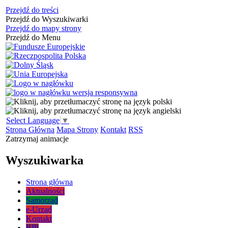
Przejdź do treści
Przejdź do Wyszukiwarki
Przejdź do mapy strony
Przejdź do Menu
Select Language
▼
Strona Główna
Mapa Strony
Kontakt
RSS
Zatrzymaj animacje
Wyszukiwarka
Strona główna
Aktualności
Samorząd
e-Urząd
Kontakt
BIP