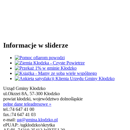
Informacje w sliderze
Urząd Gminy Kłodzko
ul.Okrzei 8A, 57-300 Kłodzko
powiat kłodzki, województwo dolnośląskie
pełne dane teleadresowe »
tel.:
74 647 41 00
fax.:
74 647 41 03
e-mail:
ug@gmina.klodzko.pl
ePUAP: /ugklodzko/skrytka