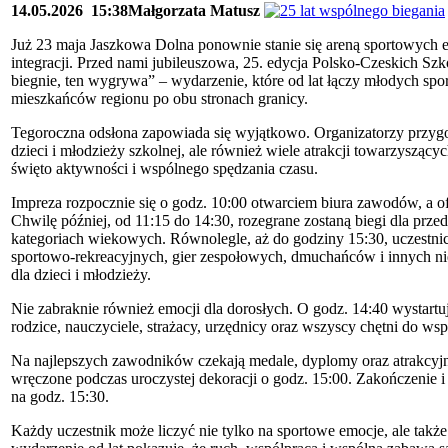
14.05.2026
15:38
Małgorzata Matusz
Już 23 maja Jaszkowa Dolna ponownie stanie się areną sportowych 
integracji. Przed nami jubileuszowa, 25. edycja Polsko-Czeskich 
biegnie, ten wygrywa” – wydarzenie, które od lat łączy młodych spo
mieszkańców regionu po obu stronach granicy.
Tegoroczna odsłona zapowiada się wyjątkowo. Organizatorzy przygot
dzieci i młodzieży szkolnej, ale również wiele atrakcji towarzyszący
święto aktywności i wspólnego spędzania czasu.
Impreza rozpocznie się o godz. 10:00 otwarciem biura zawodów, a ofi
Chwilę później, od 11:15 do 14:30, rozegrane zostaną biegi dla pr
kategoriach wiekowych. Równolegle, aż do godziny 15:30, uczestnicy
sportowo-rekreacyjnych, gier zespołowych, dmuchańców i innych n
dla dzieci i młodzieży.
Nie zabraknie również emocji dla dorosłych. O godz. 14:40 wystartuje
rodzice, nauczyciele, strażacy, urzędnicy oraz wszyscy chętni do wsp
Na najlepszych zawodników czekają medale, dyplomy oraz atrakcyjn
wręczone podczas uroczystej dekoracji o godz. 15:00. Zakończeni
na godz. 15:30.
Każdy uczestnik może liczyć nie tylko na sportowe emocje, ale także