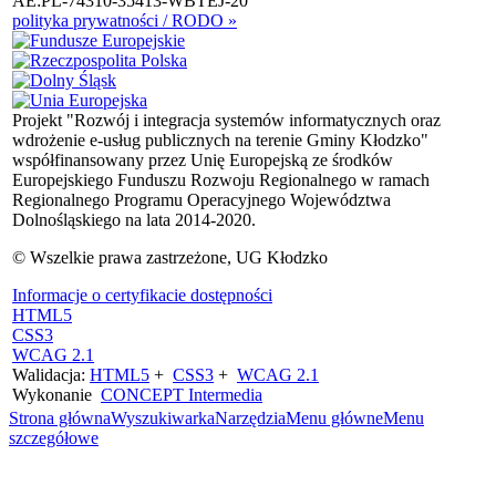
AE:PL-74310-35413-WBTEJ-20
polityka prywatności / RODO »
Projekt "Rozwój i integracja systemów informatycznych oraz
wdrożenie e-usług publicznych na terenie Gminy Kłodzko"
współfinansowany przez Unię Europejską ze środków
Europejskiego Funduszu Rozwoju Regionalnego w ramach
Regionalnego Programu Operacyjnego Województwa
Dolnośląskiego na lata 2014-2020.
© Wszelkie prawa zastrzeżone, UG Kłodzko
Informacje o certyfikacie dostępności
HTML5
CSS3
WCAG 2.1
Walidacja:
HTML5
+
CSS3
+
WCAG 2.1
Wykonanie
CONCEPT
Intermedia
Strona główna
Wyszukiwarka
Narzędzia
Menu główne
Menu
szczegółowe