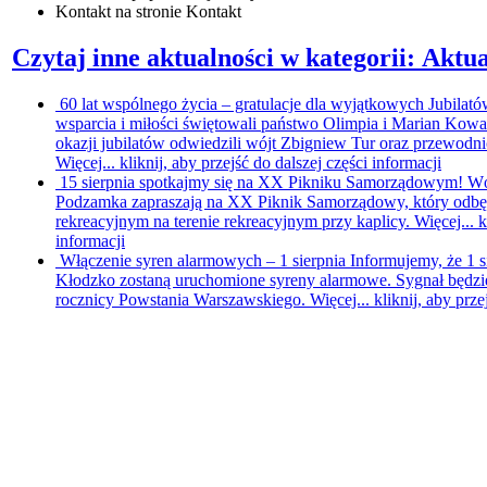
Kontakt
na stronie Kontakt
Czytaj inne aktualności w kategorii: Aktua
60 lat wspólnego życia – gratulacje dla wyjątkowych Jubilat
wsparcia i miłości świętowali państwo Olimpia i Marian Kowa
okazji jubilatów odwiedzili wójt Zbigniew Tur oraz przewodn
Więcej...
kliknij, aby przejść do dalszej części informacji
15 sierpnia spotkajmy się na XX Pikniku Samorządowym!
Wó
Podzamka zapraszają na XX Piknik Samorządowy, który odbędzi
rekreacyjnym na terenie rekreacyjnym przy kaplicy. Więcej...
k
informacji
Włączenie syren alarmowych – 1 sierpnia
Informujemy, że 1 s
Kłodzko zostaną uruchomione syreny alarmowe. Sygnał będzi
rocznicy Powstania Warszawskiego. Więcej...
kliknij, aby prze