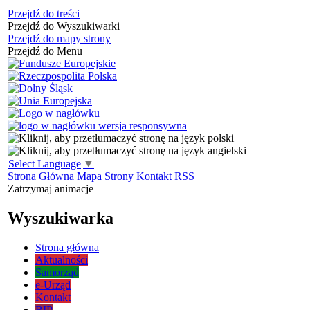
Przejdź do treści
Przejdź do Wyszukiwarki
Przejdź do mapy strony
Przejdź do Menu
Select Language
▼
Strona Główna
Mapa Strony
Kontakt
RSS
Zatrzymaj animacje
Wyszukiwarka
Strona główna
Aktualności
Samorząd
e-Urząd
Kontakt
BIP