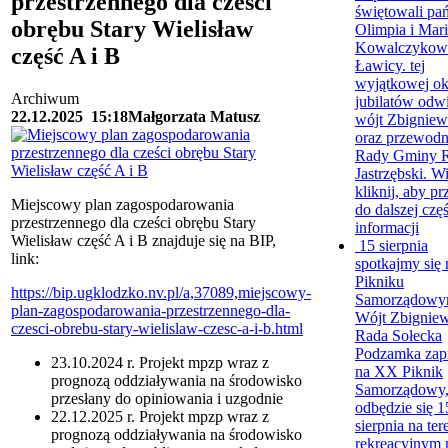
przestrzennego dla cześci
świętowali pa
obrębu Stary Wielisław
Olimpia i Mar
Kowalczykowi
część A i B
Ławicy. tej
wyjątkowej ok
Archiwum
jubilatów odwi
22.12.2025
15:18
Małgorzata Matusz
wójt Zbigniew
oraz przewodn
Rady Gminy R
Jastrzębski. Wi
kliknij, aby pr
Miejscowy plan zagospodarowania
do dalszej częś
przestrzennego dla cześci obrębu Stary
informacji
Wielisław część A i B znajduje się na BIP,
15 sierpnia
link:
spotkajmy się
Pikniku
https://bip.ugklodzko.nv.pl/a,37089,miejscowy-
Samorządowy
plan-zagospodarowania-przestrzennego-dla-
Wójt Zbigniew
czesci-obrebu-stary-wielislaw-czesc-a-i-b.html
Rada Sołecka
Podzamka zapr
23.10.2024 r. Projekt mpzp wraz z
na XX Piknik
prognozą oddziaływania na środowisko
Samorządowy,
przesłany do opiniowania i uzgodnie
odbędzie się 1
22.12.2025 r. Projekt mpzp wraz z
sierpnia na ter
prognozą oddziaływania na środowisko
rekreacyjnym 