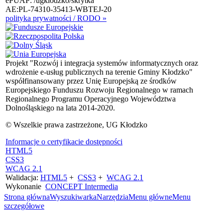
ePUAP: /ugklodzko/skrytka
AE:PL-74310-35413-WBTEJ-20
polityka prywatności / RODO »
Projekt "Rozwój i integracja systemów informatycznych oraz
wdrożenie e-usług publicznych na terenie Gminy Kłodzko"
współfinansowany przez Unię Europejską ze środków
Europejskiego Funduszu Rozwoju Regionalnego w ramach
Regionalnego Programu Operacyjnego Województwa
Dolnośląskiego na lata 2014-2020.
© Wszelkie prawa zastrzeżone, UG Kłodzko
Informacje o certyfikacie dostępności
HTML5
CSS3
WCAG 2.1
Walidacja:
HTML5
+
CSS3
+
WCAG 2.1
Wykonanie
CONCEPT
Intermedia
Strona główna
Wyszukiwarka
Narzędzia
Menu główne
Menu
szczegółowe