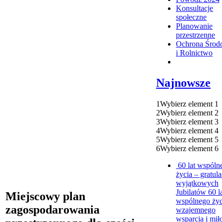
Konsultacje
społeczne
Planowanie
przestrzenne
Ochrona Środ
i Rolnictwo
Najnowsze
1
Wybierz element 1
2
Wybierz element 2
3
Wybierz element 3
4
Wybierz element 4
5
Wybierz element 5
6
Wybierz element 6
60 lat wspóln
życia – gratula
wyjątkowych
Jubilatów
60 l
Miejscowy plan
wspólnego życ
zagospodarowania
wzajemnego
wsparcia i mił