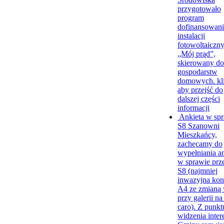
przygotowało
program
dofinansowani
instalacji
fotowoltaiczn
„Mój prąd”,
skierowany do
gospodarstw
domowych.
kl
aby przejść do
dalszej części
informacji
Ankieta w sp
S8
Szanowni
Mieszkańcy,
zachęcamy do
wypełniania a
w sprawie prz
S8 (najmniej
inwazyjna kon
A4 ze zmianą 
przy galerii na
caro). Z punkt
widzenia inter