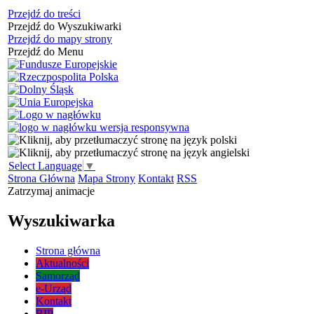
Przejdź do treści
Przejdź do Wyszukiwarki
Przejdź do mapy strony
Przejdź do Menu
Select Language
▼
Strona Główna
Mapa Strony
Kontakt
RSS
Zatrzymaj animacje
Wyszukiwarka
Strona główna
Aktualności
Samorząd
e-Urząd
Kontakt
BIP