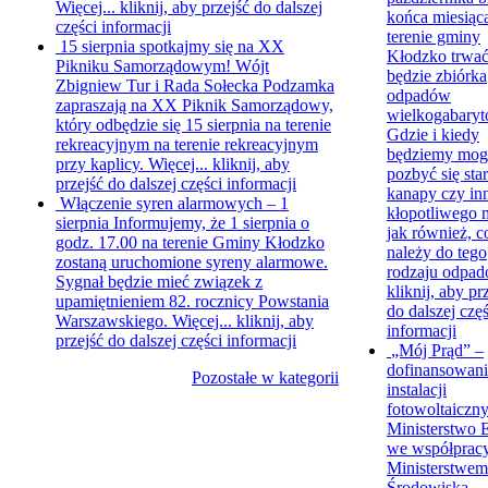
Więcej...
kliknij, aby przejść do dalszej
końca miesiąc
części informacji
terenie gminy
15 sierpnia spotkajmy się na XX
Kłodzko trwa
Pikniku Samorządowym!
Wójt
będzie zbiórka
Zbigniew Tur i Rada Sołecka Podzamka
odpadów
zapraszają na XX Piknik Samorządowy,
wielkogabary
który odbędzie się 15 sierpnia na terenie
Gdzie i kiedy
rekreacyjnym na terenie rekreacyjnym
będziemy mog
przy kaplicy. Więcej...
kliknij, aby
pozbyć się star
przejść do dalszej części informacji
kanapy czy in
Włączenie syren alarmowych – 1
kłopotliwego 
sierpnia
Informujemy, że 1 sierpnia o
jak również, c
godz. 17.00 na terenie Gminy Kłodzko
należy do tego
zostaną uruchomione syreny alarmowe.
rodzaju odpad
Sygnał będzie mieć związek z
kliknij, aby pr
upamiętnieniem 82. rocznicy Powstania
do dalszej częś
Warszawskiego. Więcej...
kliknij, aby
informacji
przejść do dalszej części informacji
„Mój Prąd” –
dofinansowani
Pozostałe w kategorii
instalacji
fotowoltaiczn
Ministerstwo E
we współprac
Ministerstwem
Środowiska