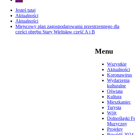
Jesteś tutaj
Aktualności
Aktualności
Miejscowy plan zagospodarowania przestrzennego dla
cześci obrębu Stary Wielisław część A i B
Menu
Wszystkie
Aktualności
Koronawirus
Wydarzenia
kulturalne
Oświata
Kultura
Mieszkaniec
Turysta
Wójt
Dolnośląski Fe
Muzyczny
Projekty
Powódź 2024