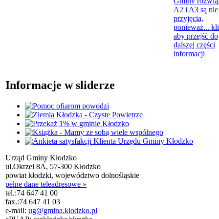
Gminy rozwią
A2 i A3 są nie
przyjęcia,
ponieważ...
kl
aby przejść do
dalszej części
informacji
Informacje w sliderze
Urząd Gminy Kłodzko
ul.Okrzei 8A, 57-300 Kłodzko
powiat kłodzki, województwo dolnośląskie
pełne dane teleadresowe »
tel.:
74 647 41 00
fax.:
74 647 41 03
e-mail:
ug@gmina.klodzko.pl