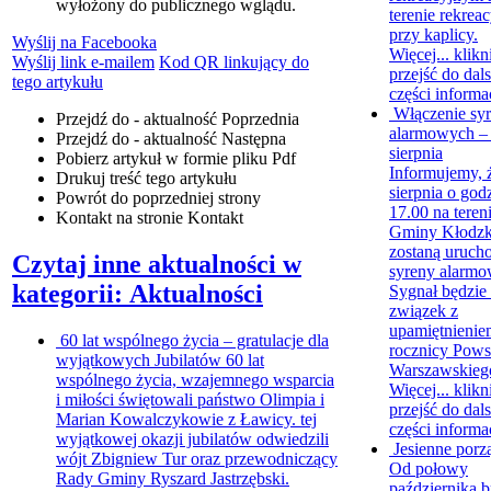
wyłożony do publicznego wglądu.
terenie rekrea
przy kaplicy.
Wyślij na Facebooka
Więcej...
klikn
Wyślij link e-mailem
Kod QR linkujący do
przejść do dals
tego artykułu
części informa
Włączenie sy
Przejdź do - aktualność
Poprzednia
alarmowych –
Przejdź do - aktualność
Następna
sierpnia
Pobierz artykuł w formie pliku
Pdf
Informujemy, 
Drukuj
treść tego artykułu
sierpnia o god
Powrót
do poprzedniej strony
17.00 na teren
Kontakt
na stronie Kontakt
Gminy Kłodz
zostaną uruch
Czytaj inne aktualności w
syreny alarmo
kategorii: Aktualności
Sygnał będzie
związek z
upamiętnienie
60 lat wspólnego życia – gratulacje dla
rocznicy Pows
wyjątkowych Jubilatów
60 lat
Warszawskieg
wspólnego życia, wzajemnego wsparcia
Więcej...
klikn
i miłości świętowali państwo Olimpia i
przejść do dals
Marian Kowalczykowie z Ławicy. tej
części informa
wyjątkowej okazji jubilatów odwiedzili
Jesienne porz
wójt Zbigniew Tur oraz przewodniczący
Od połowy
Rady Gminy Ryszard Jastrzębski.
października b