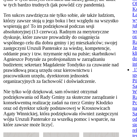
Ol
w tych bardzo trudnych (jak powódź czy pandemia).
K
Ła
Ten sukces zawdzięcza nie tylko sobie, ale także ludziom,
wy
którzy zawsze stoją u jego boku i bez względu na wszystko
ju
wspierają go! To im podziękował podczas sesji
wó
absolutoryjnej (13 czerwca). Radnym za merytoryczne
or
dyskusje, które zawsze prowadziły do osiągnięcia
R
wspólnego celu dla dobra gminy i jej mieszkańców; swojej
Ja
zastępczyni Urszuli Panterałce za wiedzę, kompetencje,
kl
oddanie pracy i tzw. trzymanie ręki na pulsie; skarbnikowi
do
Agnieszce Potyrale za profesjonalizm w zarządzaniu
in
budżetem; sekretarz Magdalenie Tondytko za czuwanie nad
1
prawidłową pracą urzędu oraz kierownictwu i
sp
pracownikom urzędu, dyrektorom jednostek
Pi
organizacyjnych za fachowość i doświadczenie.
S
Wó
Nie tylko wójt dziękował, sam również otrzymał
Ra
podziękowania od Rady Gminy za skuteczne zarządzanie i
Po
konsekwentną realizację zadań na rzecz Gminy Kłodzko
na
oraz od dyrektor szkoły podstawowej w Krosnowicach
Sa
Agaty Winnickiej, która podziękowała również zastępczyni
od
wójta Urszuli Panterałce za wszelką pomoc i wsparcie, na
si
które zawsze może liczyć.
re
te