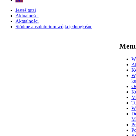
Jesteś tutaj
Aktualności
Aktualności
Siódme absolutorium wójta jednogłośne
Men
Ws
Ak
K
Wy
ku
Oś
Ku
Mi
Tu
W
Do
M
Pr
P
Ko