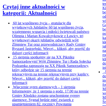
te
Czytaj inne aktualności w
Kł
kategorii: Aktualności
bę
o
wi
60 lat wspólnego życia – gratulacje dla
Gd
wyjątkowych Jubilatów
60 lat wspólnego życia,
bę
wzajemnego wsparcia i miłości świętowali państwo
po
Olimpia i Marian Kowalczykowie z Ławicy. tej
ka
wyjątkowej okazji jubilatów odwiedzili wójt
kł
Zbigniew Tur oraz przewodniczący Rady Gminy
ja
Ryszard Jastrzębski. Więcej...
kliknij, aby przejść do
na
dalszej części informacji
ro
15 sierpnia spotkajmy się na XX Pikniku
kl
Samorządowym!
Wójt Zbigniew Tur i Rada Sołecka
do
Podzamka zapraszają na XX Piknik Samorządowy,
in
który odbędzie się 15 sierpnia na terenie
„
rekreacyjnym na terenie rekreacyjnym przy kaplicy.
do
Więcej...
kliknij, aby przejść do dalszej części
in
informacji
fo
Włączenie syren alarmowych – 1 sierpnia
Mi
Informujemy, że 1 sierpnia o godz. 17.00 na terenie
we
Gminy Kłodzko zostaną uruchomione syreny
Mi
alarmowe. Sygnał będzie mieć związek z
Śr
upamiętnieniem 82. rocznicy Powstania
pr