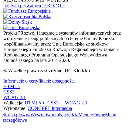
AE:PL-74310-35413-WBTEJ-20
polityka prywatności / RODO »
Projekt "Rozwój i integracja systemów informatycznych oraz
wdrożenie e-usług publicznych na terenie Gminy Kłodzko"
współfinansowany przez Unię Europejską ze środków
Europejskiego Funduszu Rozwoju Regionalnego w ramach
Regionalnego Programu Operacyjnego Województwa
Dolnośląskiego na lata 2014-2020.
© Wszelkie prawa zastrzeżone, UG Kłodzko
Informacje o certyfikacie dostępności
HTML5
CSS3
WCAG 2.1
Walidacja:
HTML5
+
CSS3
+
WCAG 2.1
Wykonanie
CONCEPT
Intermedia
Strona główna
Wyszukiwarka
Narzędzia
Menu główne
Menu
szczegółowe