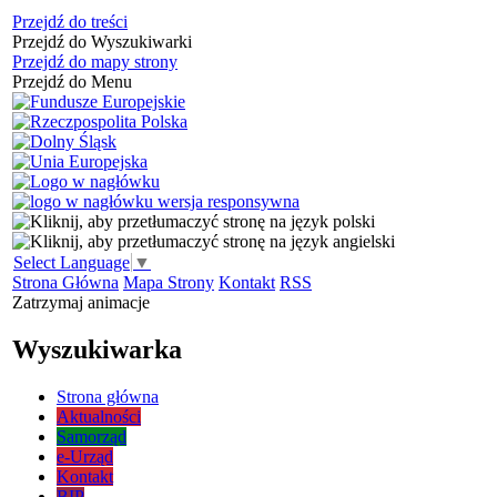
Przejdź do treści
Przejdź do Wyszukiwarki
Przejdź do mapy strony
Przejdź do Menu
Select Language
▼
Strona Główna
Mapa Strony
Kontakt
RSS
Zatrzymaj animacje
Wyszukiwarka
Strona główna
Aktualności
Samorząd
e-Urząd
Kontakt
BIP