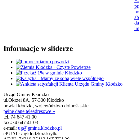
A2
pr
po
ab
da
in
Informacje w sliderze
Urząd Gminy Kłodzko
ul.Okrzei 8A, 57-300 Kłodzko
powiat kłodzki, województwo dolnośląskie
pełne dane teleadresowe »
tel.:
74 647 41 00
fax.:
74 647 41 03
e-mail:
ug@gmina.klodzko.pl
ePUAP: /ugklodzko/skrytka