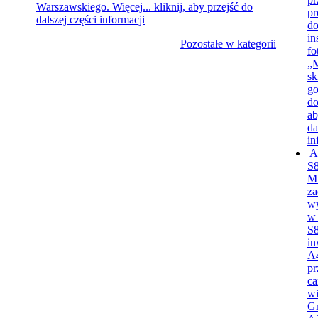
Warszawskiego. Więcej...
kliknij, aby przejść do
p
dalszej części informacji
do
in
Pozostałe w kategorii
fo
„M
sk
go
d
ab
da
in
A
S
Mi
za
wy
w 
S8
in
A4
pr
ca
wi
Gm