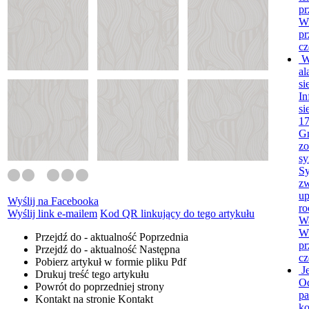
pr
Wi
pr
cz
W
al
si
In
si
17
G
zo
sy
Sy
zw
up
Wyślij na Facebooka
ro
Wyślij link e-mailem
Kod QR linkujący do tego artykułu
Wa
Wi
Przejdź do - aktualność
Poprzednia
pr
Przejdź do - aktualność
Następna
cz
Pobierz artykuł w formie pliku
Pdf
J
Drukuj
treść tego artykułu
O
Powrót
do poprzedniej strony
pa
Kontakt
na stronie Kontakt
ko