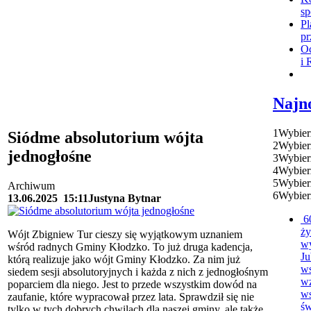
sp
Pl
pr
Oc
i 
Najn
1
Wybier
Siódme absolutorium wójta
2
Wybier
jednogłośne
3
Wybier
4
Wybier
5
Wybier
Archiwum
6
Wybier
13.06.2025
15:11
Justyna Bytnar
6
ży
Wójt Zbigniew Tur cieszy się wyjątkowym uznaniem
w
wśród radnych Gminy Kłodzko. To już druga kadencja,
Ju
którą realizuje jako wójt Gminy Kłodzko. Za nim już
ws
siedem sesji absolutoryjnych i każda z nich z jednogłośnym
w
poparciem dla niego. Jest to przede wszystkim dowód na
ws
zaufanie, które wypracował przez lata. Sprawdził się nie
św
tylko w tych dobrych chwilach dla naszej gminy, ale także