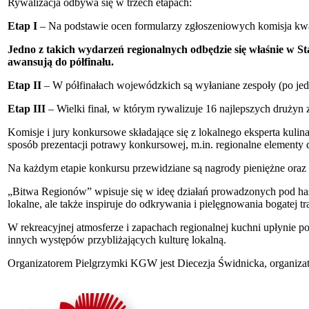
Rywalizacja odbywa się w trzech etapach:
Etap I
– Na podstawie ocen formularzy zgłoszeniowych komisja kwal
Jedno z takich wydarzeń regionalnych odbędzie się właśnie w St
awansują do półfinału.
Etap II
– W półfinałach wojewódzkich są wyłaniane zespoły (po jed
Etap III
– Wielki finał, w którym rywalizuje 16 najlepszych drużyn z
Komisje i jury konkursowe składające się z lokalnego eksperta ku
sposób prezentacji potrawy konkursowej, m.in. regionalne elementy d
Na każdym etapie konkursu przewidziane są nagrody pieniężne oraz
„Bitwa Regionów” wpisuje się w ideę działań prowadzonych pod has
lokalne, ale także inspiruje do odkrywania i pielęgnowania bogatej tra
W rekreacyjnej atmosferze i zapachach regionalnej kuchni upłynie 
innych występów przybliżających kulturę lokalną.
Organizatorem Pielgrzymki KGW jest Diecezja Świdnicka, organiz