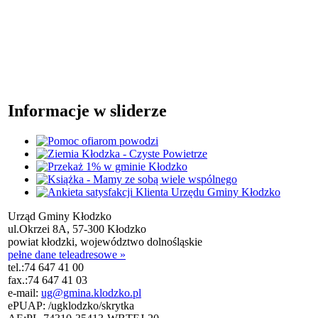
Informacje w sliderze
Urząd Gminy Kłodzko
ul.Okrzei 8A, 57-300 Kłodzko
powiat kłodzki, województwo dolnośląskie
pełne dane teleadresowe »
tel.:
74 647 41 00
fax.:
74 647 41 03
e-mail:
ug@gmina.klodzko.pl
ePUAP: /ugklodzko/skrytka