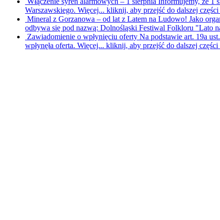
Włączenie syren alarmowych – 1 sierpnia
Informujemy, że 1 
Warszawskiego. Więcej...
kliknij, aby przejść do dalszej części
Mineral z Gorzanowa – od lat z Latem na Ludowo!
Jako orga
odbywa się pod nazwą: Dolnośląski Festiwal Folkloru "Lato
Zawiadomienie o wpłynięciu oferty
Na podstawie art. 19a ust
wpłynęła oferta. Więcej...
kliknij, aby przejść do dalszej części