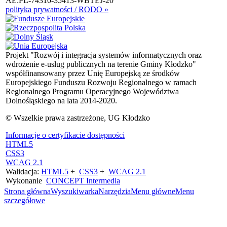
AE:PL-74310-35413-WBTEJ-20
polityka prywatności / RODO »
Projekt "Rozwój i integracja systemów informatycznych oraz
wdrożenie e-usług publicznych na terenie Gminy Kłodzko"
współfinansowany przez Unię Europejską ze środków
Europejskiego Funduszu Rozwoju Regionalnego w ramach
Regionalnego Programu Operacyjnego Województwa
Dolnośląskiego na lata 2014-2020.
© Wszelkie prawa zastrzeżone, UG Kłodzko
Informacje o certyfikacie dostępności
HTML5
CSS3
WCAG 2.1
Walidacja:
HTML5
+
CSS3
+
WCAG 2.1
Wykonanie
CONCEPT
Intermedia
Strona główna
Wyszukiwarka
Narzędzia
Menu główne
Menu
szczegółowe