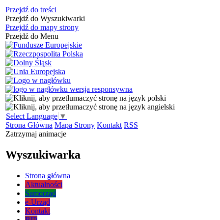
Przejdź do treści
Przejdź do Wyszukiwarki
Przejdź do mapy strony
Przejdź do Menu
Select Language
▼
Strona Główna
Mapa Strony
Kontakt
RSS
Zatrzymaj animacje
Wyszukiwarka
Strona główna
Aktualności
Samorząd
e-Urząd
Kontakt
BIP