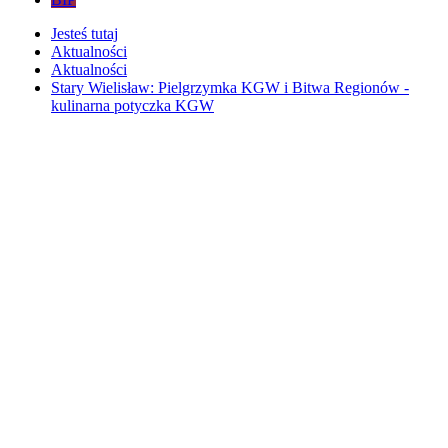
Jesteś tutaj
Aktualności
Aktualności
Stary Wielisław: Pielgrzymka KGW i Bitwa Regionów -
kulinarna potyczka KGW