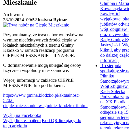
Mieszkanie
Olimpia i Mari
Kowalczykowie
Ławicy. tej
Archiwum
wyjątkowej oka
23.10.2024
09:52
Justyna Bytnar
jubilatów odwie
wójt Zbigniew 
oraz przewodni
Przypominamy, że trwa nabór wniosków na
Rady Gminy Ry
wyminę nieefektywnych źródeł ciepła w
Jastrzębski. Wię
lokalach mieszkalnych z terenu Gminy
kliknij, aby prz
Kłodzko w ramach realizacji programu
do dalszej częśc
CIEPŁE MIESZKANIE – II NABÓR.
informacji
O dofinansowanie mogą ubiegać się osoby
15 sierpnia
fizyczne i wspólnoty mieszkaniowe.
spotkajmy się 
Pikniku
Więcej informacji w zakładce CIEPŁE
Samorządowym
MIESZKANIE lub pod linkiem :
Wójt Zbigniew 
Rada Sołecka
https://www.gmina.klodzko.pl/aktualnosc-
Podzamka zapra
5202-
na XX Piknik
cieple_mieszkanie_w_gminie_klodzko_ii.html
Samorządowy, 
odbędzie się 15
Wyślij na Facebooka
sierpnia na tere
Wyślij link e-mailem
Kod QR linkujący do
rekreacyjnym n
tego artykułu
terenie rekreac