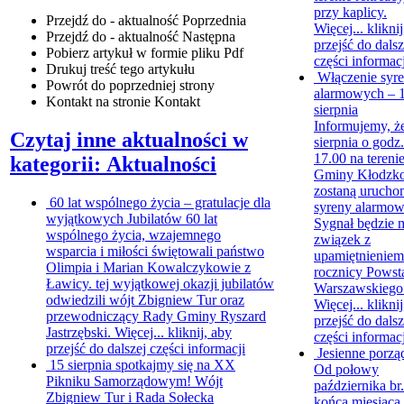
przy kaplicy.
Przejdź do - aktualność
Poprzednia
Więcej...
klikni
Przejdź do - aktualność
Następna
przejść do dalsz
Pobierz artykuł w formie pliku
Pdf
części informacj
Drukuj
treść tego artykułu
Włączenie syr
Powrót
do poprzedniej strony
alarmowych – 
Kontakt
na stronie Kontakt
sierpnia
Informujemy, ż
Czytaj inne aktualności w
sierpnia o godz.
17.00 na tereni
kategorii: Aktualności
Gminy Kłodzk
zostaną urucho
60 lat wspólnego życia – gratulacje dla
syreny alarmow
wyjątkowych Jubilatów
60 lat
Sygnał będzie 
wspólnego życia, wzajemnego
związek z
wsparcia i miłości świętowali państwo
upamiętnieniem
Olimpia i Marian Kowalczykowie z
rocznicy Powst
Ławicy. tej wyjątkowej okazji jubilatów
Warszawskiego
odwiedzili wójt Zbigniew Tur oraz
Więcej...
klikni
przewodniczący Rady Gminy Ryszard
przejść do dalsz
Jastrzębski. Więcej...
kliknij, aby
części informacj
przejść do dalszej części informacji
Jesienne porzą
15 sierpnia spotkajmy się na XX
Od połowy
Pikniku Samorządowym!
Wójt
października br
Zbigniew Tur i Rada Sołecka
końca miesiąca