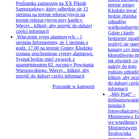
Podzamka zapraszają na XX Piknik
terenie gminy
Samorządowy, który odbędzie się 15
Kłodzko trwać
sierpnia na terenie rekreacyjnym na
będzie zbiórka
terenie rekreacyjnym przy kaplicy.
odpadów
Więcej...
kliknij, aby przejść do dalszej
wielkogabaryt
części informacji
Gdzie i kiedy
Włączenie syren alarmowych – 1
będziemy mogl
sierpnia
Informujemy, że 1 sierpnia o
pozbyć się stare
godz. 17.00 na terenie Gminy Kłodzko
kanapy czy inn
zostaną uruchomione syreny alarmowe.
kłopotliwego m
Sygnał będzie mieć związek z
jak również, co
upamiętnieniem 82. rocznicy Powstania
należy do tego
Warszawskiego. Więcej...
kliknij, aby
rodzaju odpadó
przejść do dalszej części informacji
kliknij, aby prz
do dalszej częśc
Pozostałe w kategorii
informacji
„Mój Prąd” –
dofinansowanie
instalacji
fotowoltaiczny
Ministerstwo En
we współpracy
Ministerstwem
Środowiska
przygotowało