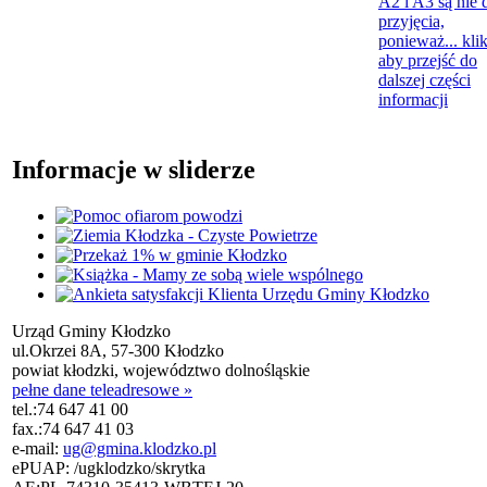
A2 i A3 są nie 
przyjęcia,
ponieważ...
klik
aby przejść do
dalszej części
informacji
Informacje w sliderze
Urząd Gminy Kłodzko
ul.Okrzei 8A, 57-300 Kłodzko
powiat kłodzki, województwo dolnośląskie
pełne dane teleadresowe »
tel.:
74 647 41 00
fax.:
74 647 41 03
e-mail:
ug@gmina.klodzko.pl
ePUAP: /ugklodzko/skrytka