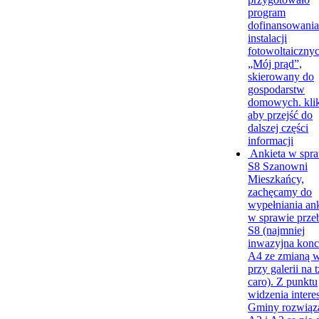
program
dofinansowania
instalacji
fotowoltaiczny
„Mój prąd”,
skierowany do
gospodarstw
domowych.
kli
aby przejść do
dalszej części
informacji
Ankieta w spr
S8
Szanowni
Mieszkańcy,
zachęcamy do
wypełniania an
w sprawie prze
S8 (najmniej
inwazyjna konc
A4 ze zmianą w
przy galerii na 
caro). Z punktu
widzenia intere
Gminy rozwiąz