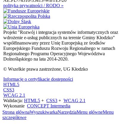
AE:PL-74310-35413-WBTEJ-20
polityka prywatności / RODO »
Projekt "Rozwój i integracja systemów informatycznych oraz
wdrożenie e-usług publicznych na terenie Gminy Kłodzko"
współfinansowany przez Unię Europejską ze środków
Europejskiego Funduszu Rozwoju Regionalnego w ramach
Regionalnego Programu Operacyjnego Województwa
Dolnośląskiego na lata 2014-2020.
© Wszelkie prawa zastrzeżone, UG Kłodzko
Informacje o certyfikacie dostępności
HTML5
CSS3
WCAG 2.1
Walidacja:
HTML5
+
CSS3
+
WCAG 2.1
Wykonanie
CONCEPT
Intermedia
Strona główna
Wyszukiwarka
Narzędzia
Menu główne
Menu
szczegółowe