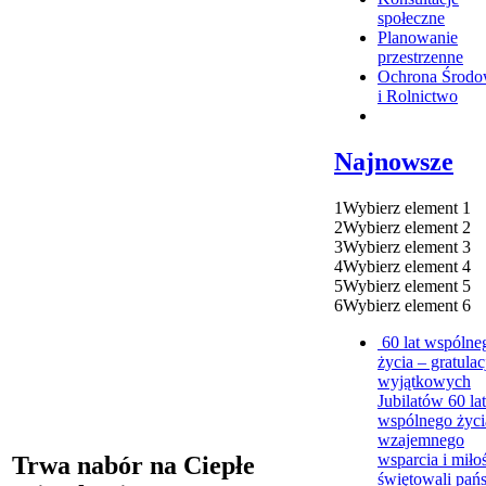
społeczne
Planowanie
przestrzenne
Ochrona Środo
i Rolnictwo
Najnowsze
1
Wybierz element 1
2
Wybierz element 2
3
Wybierz element 3
4
Wybierz element 4
5
Wybierz element 5
6
Wybierz element 6
60 lat wspólne
życia – gratulac
wyjątkowych
Jubilatów
60 lat
wspólnego życi
wzajemnego
wsparcia i miło
Trwa nabór na Ciepłe
świętowali pań