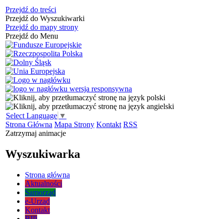
Przejdź do treści
Przejdź do Wyszukiwarki
Przejdź do mapy strony
Przejdź do Menu
Select Language
▼
Strona Główna
Mapa Strony
Kontakt
RSS
Zatrzymaj animacje
Wyszukiwarka
Strona główna
Aktualności
Samorząd
e-Urząd
Kontakt
BIP