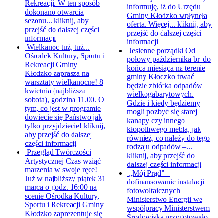
Rekreacji. W ten sposób
informuję, iż do Urzędu
dokonano otwarcia
Gminy Kłodzko wpłynęła
sezonu...
kliknij, aby
oferta. Więcej...
kliknij, aby
przejść do dalszej części
przejść do dalszej części
informacji
informacji
Wielkanoc tuż, tuż...
Jesienne porządki
Od
Ośrodek Kultury, Sportu i
połowy października br. do
Rekreacji Gminy
końca miesiąca na terenie
Kłodzko zaprasza na
gminy Kłodzko trwać
warsztaty wielkanocne! 8
będzie zbiórka odpadów
kwietnia (najbliższa
wielkogabarytowych.
sobota), godzina 11.00. O
Gdzie i kiedy będziemy
tym, co jest w programie
mogli pozbyć się starej
dowiecie się Państwo jak
kanapy czy innego
tylko przyjdziecie!
kliknij,
kłopotliwego mebla, jak
aby przejść do dalszej
również, co należy do tego
części informacji
rodzaju odpadów –...
Przegląd Twórczości
kliknij, aby przejść do
Artystycznej
Czas wziąć
dalszej części informacji
marzenia w swoje ręce!
„Mój Prąd” –
Już w najbliższy piątek 31
dofinansowanie instalacji
marca o godz. 16:00 na
fotowoltaicznych
scenie Ośrodka Kultury,
Ministerstwo Energii we
Sportu i Rekreacji Gminy
współpracy Ministerstwem
Kłodzko zaprezentuje się
Środowiska przygotowało