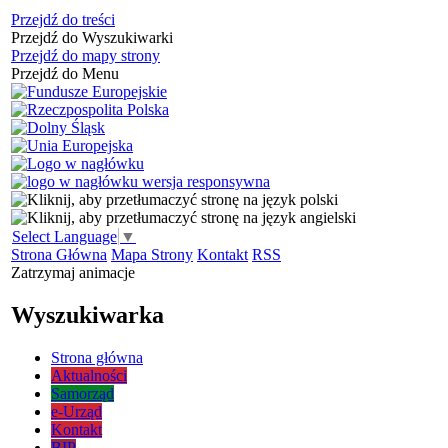
Przejdź do treści
Przejdź do Wyszukiwarki
Przejdź do mapy strony
Przejdź do Menu
Select Language
▼
Strona Główna
Mapa Strony
Kontakt
RSS
Zatrzymaj animacje
Wyszukiwarka
Strona główna
Aktualności
Samorząd
e-Urząd
Kontakt
BIP