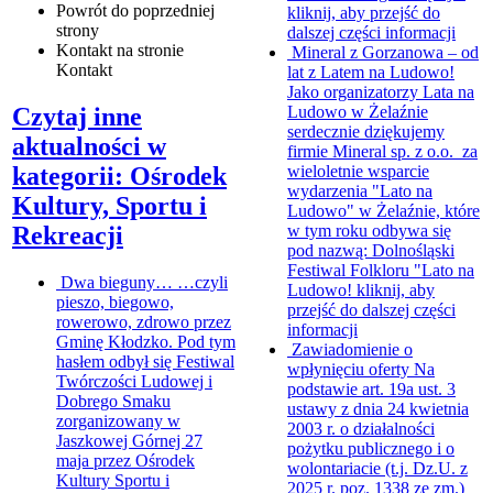
Powrót
do poprzedniej
kliknij, aby przejść do
strony
dalszej części informacji
Kontakt
na stronie
Mineral z Gorzanowa – od
Kontakt
lat z Latem na Ludowo!
Jako organizatorzy Lata na
Ludowo w Żelaźnie
Czytaj inne
serdecznie dziękujemy
aktualności w
firmie Mineral sp. z o.o. za
wieloletnie wsparcie
kategorii: Ośrodek
wydarzenia "Lato na
Kultury, Sportu i
Ludowo" w Żelaźnie, które
w tym roku odbywa się
Rekreacji
pod nazwą: Dolnośląski
Festiwal Folkloru "Lato na
Dwa bieguny…
…czyli
Ludowo!
kliknij, aby
pieszo, biegowo,
przejść do dalszej części
rowerowo, zdrowo przez
informacji
Gminę Kłodzko. Pod tym
Zawiadomienie o
hasłem odbył się Festiwal
wpłynięciu oferty
Na
Twórczości Ludowej i
podstawie art. 19a ust. 3
Dobrego Smaku
ustawy z dnia 24 kwietnia
zorganizowany w
2003 r. o działalności
Jaszkowej Górnej 27
pożytku publicznego i o
maja przez Ośrodek
wolontariacie (t.j. Dz.U. z
Kultury Sportu i
2025 r. poz. 1338 ze zm.)