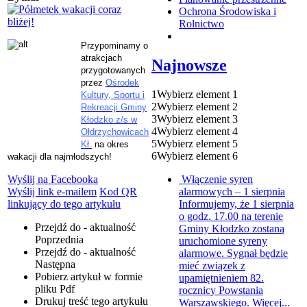
Ochrona Środowiska i
Rolnictwo
Przypominamy o
atrakcjach
Najnowsze
przygotowanych
przez
Ośrodek
1
Wybierz element 1
Kultury, Sportu i
2
Wybierz element 2
Rekreacji Gminy
3
Wybierz element 3
Kłodzko z/s w
4
Wybierz element 4
Ołdrzychowicach
5
Wybierz element 5
Kł.
na okres
6
Wybierz element 6
wakacji dla najmłodszych
!
Włączenie syren
Wyślij na Facebooka
alarmowych – 1 sierpnia
Wyślij link e-mailem
Kod QR
Informujemy, że 1 sierpnia
linkujący do tego artykułu
o godz. 17.00 na terenie
Przejdź do - aktualność
Gminy Kłodzko zostaną
Poprzednia
uruchomione syreny
Przejdź do - aktualność
alarmowe. Sygnał będzie
Następna
mieć związek z
Pobierz artykuł w formie
upamiętnieniem 82.
pliku
Pdf
rocznicy Powstania
Drukuj
treść tego artykułu
Warszawskiego. Więcej...