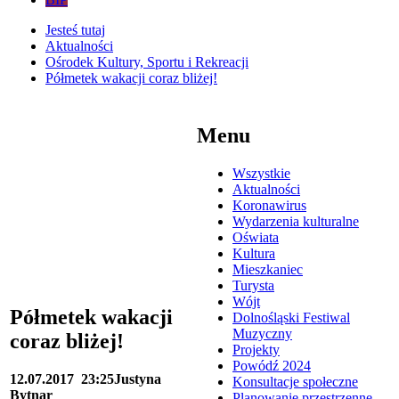
Jesteś tutaj
Aktualności
Ośrodek Kultury, Sportu i Rekreacji
Półmetek wakacji coraz bliżej!
Menu
Wszystkie
Aktualności
Koronawirus
Wydarzenia kulturalne
Oświata
Kultura
Mieszkaniec
Turysta
Wójt
Półmetek wakacji
Dolnośląski Festiwal
Muzyczny
coraz bliżej!
Projekty
Powódź 2024
12.07.2017
23:25
Justyna
Konsultacje społeczne
Bytnar
Planowanie przestrzenne