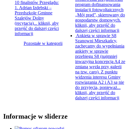
10 finalistów Przeglądu:
program dofinansowania
1. Adrian Izdebski –
instalacji fotowoltaicznych
Przedszkole Gminne
„Mój prąd”, skierowany do
Szalejów Dolny
gospodarstw domowych.
(recytacja)...
kliknij, aby
kliknij, aby przejść do
przejść do dalszej części
dalszej części informacji
informacji
Ankieta w sprawie S8
Szanowni Mieszkańcy,
Pozostałe w kategorii
zachęcamy do wypełniania
ankiety w sprawie
przebiegu S8 (najmniej
inwazyjna koncepcja A4 ze
zmianą węzła przy galerii
na tzw. caro). Z punktu
widzenia interesu Gminy
rozwiązania A2 i A3 są nie
do przyjęcia, ponieważ...
kliknij, aby przejść do
dalszej części informacji
Informacje w sliderze