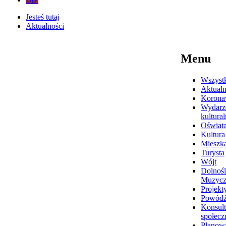
Jesteś tutaj
Aktualności
Menu
Wszyst
Aktualn
Korona
Wydarz
kultura
Oświat
Kultura
Mieszk
Turysta
Wójt
Dolnośl
Muzyc
Projekt
Powódź
Konsult
społecz
Planow