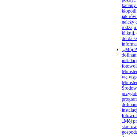
kanapy 
kłopotl
jak rów
należy 
rodzaju
kliknij,
do dalsz
informa
„Mój P
dofinan
instalacj
fotowol
Ministe
we wsp
Minist
Środow
przygo
progra
dofinan
instalacj
fotowol
„Mój pr
skiero
gospod