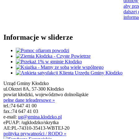
domow
aby prz
dalszej 
informa
Informacje w sliderze
Urząd Gminy Kłodzko
ul.Okrzei 8A, 57-300 Kłodzko
powiat kłodzki, województwo dolnośląskie
pełne dane teleadresowe »
tel.:
74 647 41 00
fax.:
74 647 41 03
e-mail:
ug@gmina.klodzko.pl
ePUAP: /ugklodzko/skrytka
AE:PL-74310-35413-WBTEJ-20
polityka prywatności / RODO »