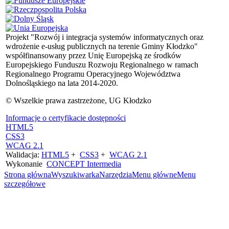
Projekt "Rozwój i integracja systemów informatycznych oraz
wdrożenie e-usług publicznych na terenie Gminy Kłodzko"
współfinansowany przez Unię Europejską ze środków
Europejskiego Funduszu Rozwoju Regionalnego w ramach
Regionalnego Programu Operacyjnego Województwa
Dolnośląskiego na lata 2014-2020.
© Wszelkie prawa zastrzeżone, UG Kłodzko
Informacje o certyfikacie dostępności
HTML5
CSS3
WCAG 2.1
Walidacja:
HTML5
+
CSS3
+
WCAG 2.1
Wykonanie
CONCEPT
Intermedia
Strona główna
Wyszukiwarka
Narzędzia
Menu główne
Menu
szczegółowe