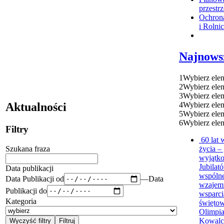
przestr
Ochron
i Rolni
Najnows
1
Wybierz ele
2
Wybierz ele
3
Wybierz ele
4
Wybierz ele
Aktualności
5
Wybierz ele
6
Wybierz ele
Filtry
60 lat
Szukana fraza
życia – 
wyjątk
Jubila
Data publikacji
wspólne
Data Publikacji od
—
Data
wzajem
Publikacji do
wsparci
Kategoria
świętow
Olimpia
Kowalc