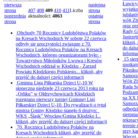
Ławicy.
pierwsza
następna
wyjątko
strona
407
408
409
410
411
Liczba
strona
jubilat
poprzednia
aktualności:
4063
ostatnia
wójt Zb
strona
strona
oraz pr
Rady G
Obchody 70 Rocznicy Ludobójstwa Polaków
Jastrzęb
na Kresach Wschodnich
W sobotę 22 czerwca
kliknij,
odbyły się uroczystości związane z 70.
do dalsz
Rocznicą Ludobójstwa Polaków na Kresach
informa
Wschodnich, którego organizatorami było: -
15 sier
Towarzystwo Miłośników Lwowa i Kresów
spotkaj
Wschodnich oddział w Kłodzku - Zarząd
Pikniku
Powiatu Kłodzkiego Polskiego...
kliknij, aby
Samorz
przejść do dalszej części informacji
Wójt Zb
Gminna Liga Piłkarska Dzieci U-10
W
Rada S
słoneczną niedzielę 23 czerwca 2013 roku na
Podzamk
„Orliku” w Ołdrzychowicach Kłodzkich
na XX 
rozegrano pierwszy turniej Gminnej Ligi
Samorz
Piłkarskiej Dzieci U-10. Do rywalizacji o tytuł
odbędzi
mistrza Gminy Kłodzko stanęło 6 drużyn:
sierpnia
WKS „Śląsk” Wrocław/Gmina Kłodzko I...
rekreac
kliknij, aby przejść do dalszej części informacji
terenie
70. Rocznica Ludobójstwa Polaków na
przy kap
Kresach Wschodnich
kliknij, aby przejść do
Więcej.