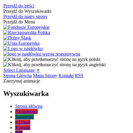
Przejdź do treści
Przejdź do Wyszukiwarki
Przejdź do mapy strony
Przejdź do Menu
Select Language
▼
Strona Główna
Mapa Strony
Kontakt
RSS
Zatrzymaj animacje
Wyszukiwarka
Strona główna
Aktualności
Samorząd
e-Urząd
Kontakt
BIP