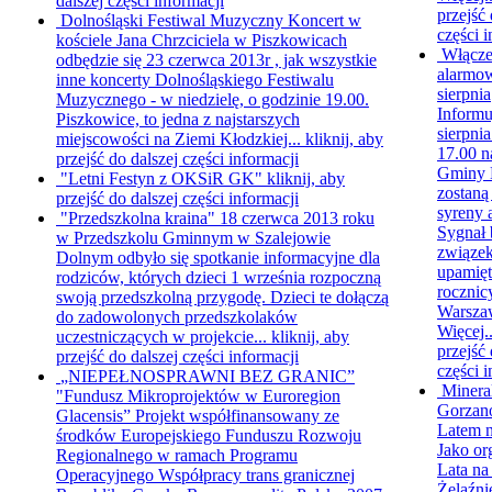
dalszej części informacji
przejść 
Dolnośląski Festiwal Muzyczny
Koncert w
części i
kościele Jana Chrzciciela w Piszkowicach
Włącze
odbędzie się 23 czerwca 2013r , jak wszystkie
alarmo
inne koncerty Dolnośląskiego Festiwalu
sierpnia
Muzycznego - w niedzielę, o godzinie 19.00.
Informu
Piszkowice, to jedna z najstarszych
sierpnia
miejscowości na Ziemi Kłodzkiej...
kliknij, aby
17.00 n
przejść do dalszej części informacji
Gminy 
"Letni Festyn z OKSiR GK"
kliknij, aby
zostaną
przejść do dalszej części informacji
syreny 
"Przedszkolna kraina"
18 czerwca 2013 roku
Sygnał 
w Przedszkolu Gminnym w Szalejowie
związek
Dolnym odbyło się spotkanie informacyjne dla
upamięt
rodziców, których dzieci 1 września rozpoczną
rocznic
swoją przedszkolną przygodę. Dzieci te dołączą
Warsza
do zadowolonych przedszkolaków
Więcej.
uczestniczących w projekcie...
kliknij, aby
przejść 
przejść do dalszej części informacji
części i
„NIEPEŁNOSPRAWNI BEZ GRANIC”
Minera
"Fundusz Mikroprojektów w Euroregion
Gorzano
Glacensis” Projekt współfinansowany ze
Latem 
środków Europejskiego Funduszu Rozwoju
Jako or
Regionalnego w ramach Programu
Lata n
Operacyjnego Współpracy trans granicznej
Żelaźni