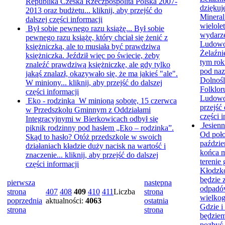
Republika Czeska Rzeczpospolita Polska 2007-
dziękuj
2013 oraz budżetu...
kliknij, aby przejść do
Mineral
dalszej części informacji
wielole
Był sobie pewnego razu książę...
Był sobie
wydarze
pewnego razu książę, który chciał się żenić z
Ludow
księżniczką, ale to musiała być prawdziwa
Żelaźni
księżniczka. Jeździł więc po świecie, żeby
tym rok
znaleźć prawdziwą księżniczkę, ale gdy tylko
pod na
jakąś znalazł, okazywało się, że ma jakieś "ale".
Dolnośl
W miniony...
kliknij, aby przejść do dalszej
Folklor
części informacji
Ludow
Eko - rodzinka
W minioną sobotę, 15 czerwca
przejść 
w Przedszkolu Gminnym z Oddziałami
części i
Integracyjnymi w Bierkowicach odbył się
Jesien
piknik rodzinny pod hasłem „Eko – rodzinka”.
Od poł
Skąd to hasło? Otóż przedszkole w swoich
paździe
działaniach kładzie duży nacisk na wartość i
końca m
znaczenie...
kliknij, aby przejść do dalszej
terenie
części informacji
Kłodzk
będzie 
pierwsza
następna
odpad
strona
407
408
409
410
411
Liczba
strona
wielko
poprzednia
aktualności:
4063
ostatnia
Gdzie i
strona
strona
będzie
pozbyć s