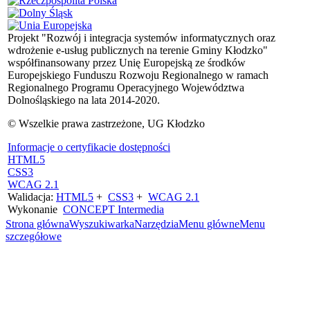
Projekt "Rozwój i integracja systemów informatycznych oraz
wdrożenie e-usług publicznych na terenie Gminy Kłodzko"
współfinansowany przez Unię Europejską ze środków
Europejskiego Funduszu Rozwoju Regionalnego w ramach
Regionalnego Programu Operacyjnego Województwa
Dolnośląskiego na lata 2014-2020.
© Wszelkie prawa zastrzeżone, UG Kłodzko
Informacje o certyfikacie dostępności
HTML5
CSS3
WCAG 2.1
Walidacja:
HTML5
+
CSS3
+
WCAG 2.1
Wykonanie
CONCEPT
Intermedia
Strona główna
Wyszukiwarka
Narzędzia
Menu główne
Menu
szczegółowe