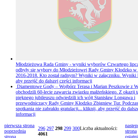
Młodzieżowa Rada Gminy - wyniki wyborów
Czwartego lipca
odbyły się wybory do Młodzieżowej Rady Gminy Kłodzko w 
2016-2018. Kto został radnym? Wyniki w załączniku. Wyniki
aby przejść do dalszej części informacji
Diamentowe Gody – Wojbórz
Terasa i Marian Peszkowie z 
obchodzili 60-lecie zawarcia związku małżeńskiego. Z okazji t
pięknego jubileuszu odwiedzili ich wójt Stanisław Longawa i
przewodniczący Rady Gminy Kłodzko Zbigniew Tur. Podcza
spotkania nie zabrakło gratulacji...
kliknij, aby przejść do dalsz
informacji
pierwsza strona
następ
296
297
298
299
300
Liczba aktualności:
poprzednia
strona
4061
strona
ostatni