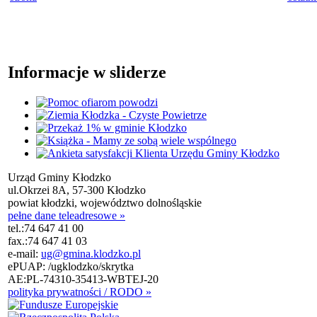
Informacje w sliderze
Urząd Gminy Kłodzko
ul.Okrzei 8A, 57-300 Kłodzko
powiat kłodzki, województwo dolnośląskie
pełne dane teleadresowe »
tel.:
74 647 41 00
fax.:
74 647 41 03
e-mail:
ug@gmina.klodzko.pl
ePUAP: /ugklodzko/skrytka
AE:PL-74310-35413-WBTEJ-20
polityka prywatności / RODO »