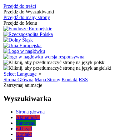
Przejdź do treści
Przejdź do Wyszukiwarki
Przejdź do mapy strony
Przejdź do Menu
Select Language
▼
Strona Główna
Mapa Strony
Kontakt
RSS
Zatrzymaj animacje
Wyszukiwarka
Strona główna
Aktualności
Samorząd
e-Urząd
Kontakt
BIP