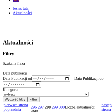
Jesteś tutaj
Aktualności
Aktualności
Filtry
Szukana fraza
Data publikacji
Data Publikacji od
—
Data Publikacji do
Kategoria
pierwsza strona
następ
296
297
298
299
300
Liczba aktualności:
poprzednia
strona
4061