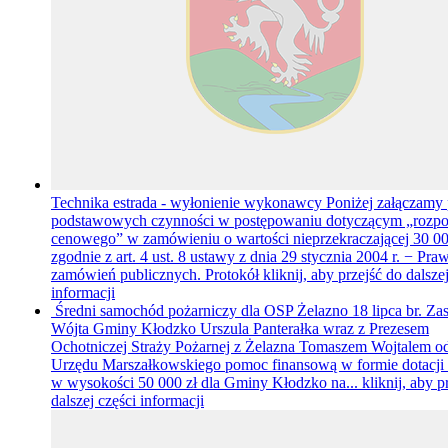
Technika estrada - wyłonienie wykonawcy
Poniżej załączamy 
podstawowych czynności w postępowaniu dotyczącym „rozpo
cenowego” w zamówieniu o wartości nieprzekraczającej 30 00
zgodnie z art. 4 ust. 8 ustawy z dnia 29 stycznia 2004 r. − Pra
zamówień publicznych. Protokół
kliknij, aby przejść do dalsze
informacji
Średni samochód pożarniczy dla OSP Żelazno
18 lipca br. Za
Wójta Gminy Kłodzko Urszula Panterałka wraz z Prezesem
Ochotniczej Straży Pożarnej z Żelazna Tomaszem Wojtalem od
Urzędu Marszałkowskiego pomoc finansową w formie dotacji
w wysokości 50 000 zł dla Gminy Kłodzko na...
kliknij, aby p
dalszej części informacji