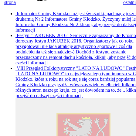
strona
ostatni
Informator Gminy Kłodzko
Już jest świeżutki, pachnący jeszc
drukarnią Nr 2 Informatora Gminy Kłodzko. Życzymy miłej le
Informator Gminy Kłodzko Nr 2
kliknij, aby przejść do dalszej
informacji
Festyn "JAKUBEK 2016"
Serdecznie zapraszamy do Krosno
doroczny festyn JAKUBEK 2016. Organizatorzy jak co roku
przygotowali nie lada atrakcje artystyczno-sportowe i coś dla
podniebienia też się znajdzie:-) Dochód z festynu zostanie
przeznaczony na remont dachu kościoła.
kliknij, aby przejść d
części informacji
VIII Przegląd Folklorystyczny "LATO NA LUDOWO"
Fest
„LATO NA LUDOWO” to największa tego typu impreza w G
Kłodzko, która z roku na rok staje się coraz bardziej popularn
Gminy Kłodzko przyjeżdża wówczas wielu wielbicieli folklor
różnych stron naszego kraju, co jest dowodem na to, że...
klikn
przejść do dalszej części informacji