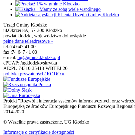
Urząd Gminy Kłodzko
ul.Okrzei 8A, 57-300 Kłodzko
powiat kłodzki, województwo dolnośląskie
pełne dane teleadresowe »
tel.:
74 647 41 00
fax.:
74 647 41 03
e-mail:
ug@gmina.klodzko.pl
ePUAP: /ugklodzko/skrytka
AE:PL-74310-35413-WBTEJ-20
polityka prywatności / RODO »
Projekt "Rozwój i integracja systemów informatycznych oraz wdroż
Europejską ze środków Europejskiego Funduszu Rozwoju Regional
2014-2020.
© Wszelkie prawa zastrzeżone, UG Kłodzko
Informacje o certyfikacie dostępności