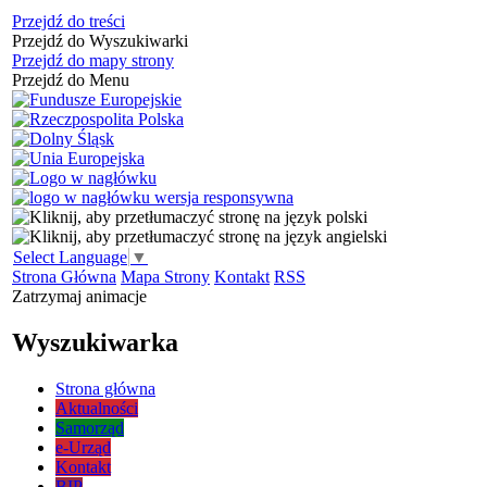
Przejdź do treści
Przejdź do Wyszukiwarki
Przejdź do mapy strony
Przejdź do Menu
Select Language
▼
Strona Główna
Mapa Strony
Kontakt
RSS
Zatrzymaj animacje
Wyszukiwarka
Strona główna
Aktualności
Samorząd
e-Urząd
Kontakt
BIP