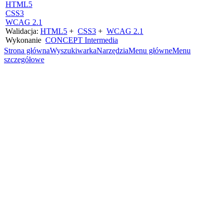
HTML5
CSS3
WCAG 2.1
Walidacja:
HTML5
+
CSS3
+
WCAG 2.1
Wykonanie
CONCEPT
Intermedia
Strona główna
Wyszukiwarka
Narzędzia
Menu główne
Menu
szczegółowe