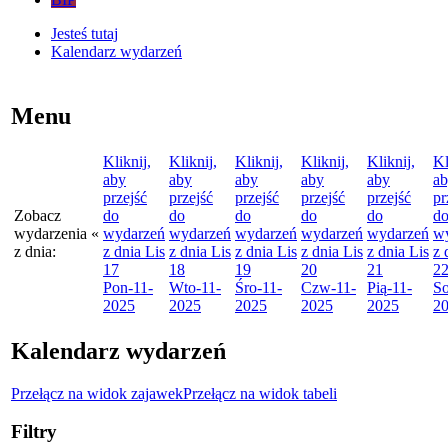
Jesteś tutaj
Kalendarz wydarzeń
Menu
Kliknij,
Kliknij,
Kliknij,
Kliknij,
Kliknij,
Kl
aby
aby
aby
aby
aby
a
przejść
przejść
przejść
przejść
przejść
pr
Zobacz
do
do
do
do
do
d
wydarzenia
«
wydarzeń
wydarzeń
wydarzeń
wydarzeń
wydarzeń
w
z dnia:
z dnia
Lis
z dnia
Lis
z dnia
Lis
z dnia
Lis
z dnia
Lis
z 
17
18
19
20
21
2
Pon
-11-
Wto
-11-
Śro
-11-
Czw
-11-
Pią
-11-
S
2025
2025
2025
2025
2025
2
Kalendarz wydarzeń
Przełącz na widok zajawek
Przełącz na widok tabeli
Filtry