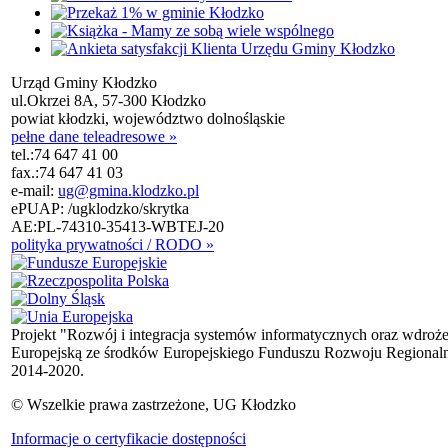
Urząd Gminy Kłodzko
ul.Okrzei 8A, 57-300 Kłodzko
powiat kłodzki, województwo dolnośląskie
pełne dane teleadresowe »
tel.:
74 647 41 00
fax.:
74 647 41 03
e-mail:
ug@gmina.klodzko.pl
ePUAP: /ugklodzko/skrytka
AE:PL-74310-35413-WBTEJ-20
polityka prywatności / RODO »
Projekt "Rozwój i integracja systemów informatycznych oraz wdroż
Europejską ze środków Europejskiego Funduszu Rozwoju Regional
2014-2020.
© Wszelkie prawa zastrzeżone, UG Kłodzko
Informacje o certyfikacie dostępności