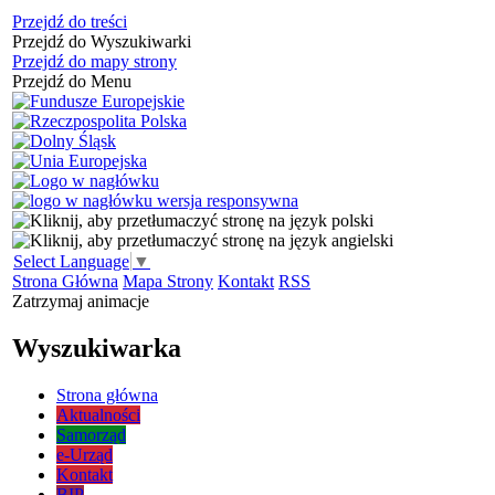
Przejdź do treści
Przejdź do Wyszukiwarki
Przejdź do mapy strony
Przejdź do Menu
Select Language
▼
Strona Główna
Mapa Strony
Kontakt
RSS
Zatrzymaj animacje
Wyszukiwarka
Strona główna
Aktualności
Samorząd
e-Urząd
Kontakt
BIP