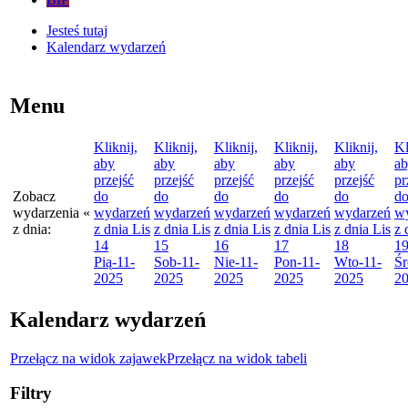
Jesteś tutaj
Kalendarz wydarzeń
Menu
Kliknij,
Kliknij,
Kliknij,
Kliknij,
Kliknij,
Kl
aby
aby
aby
aby
aby
a
przejść
przejść
przejść
przejść
przejść
pr
Zobacz
do
do
do
do
do
d
wydarzenia
«
wydarzeń
wydarzeń
wydarzeń
wydarzeń
wydarzeń
w
z dnia:
z dnia
Lis
z dnia
Lis
z dnia
Lis
z dnia
Lis
z dnia
Lis
z 
14
15
16
17
18
1
Pią
-11-
Sob
-11-
Nie
-11-
Pon
-11-
Wto
-11-
Śr
2025
2025
2025
2025
2025
2
Kalendarz wydarzeń
Przełącz na widok zajawek
Przełącz na widok tabeli
Filtry