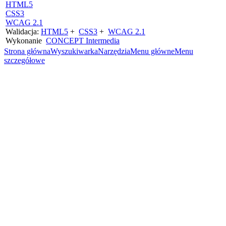
HTML5
CSS3
WCAG 2.1
Walidacja:
HTML5
+
CSS3
+
WCAG 2.1
Wykonanie
CONCEPT
Intermedia
Strona główna
Wyszukiwarka
Narzędzia
Menu główne
Menu
szczegółowe