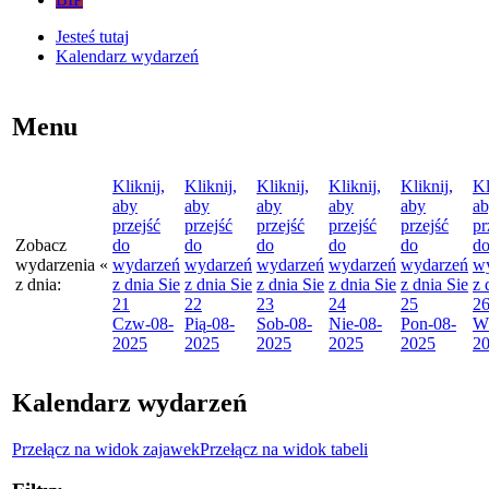
Jesteś tutaj
Kalendarz wydarzeń
Menu
Kliknij,
Kliknij,
Kliknij,
Kliknij,
Kliknij,
Kl
aby
aby
aby
aby
aby
a
przejść
przejść
przejść
przejść
przejść
pr
Zobacz
do
do
do
do
do
d
wydarzenia
«
wydarzeń
wydarzeń
wydarzeń
wydarzeń
wydarzeń
w
z dnia:
z dnia
Sie
z dnia
Sie
z dnia
Sie
z dnia
Sie
z dnia
Sie
z 
21
22
23
24
25
2
Czw
-08-
Pią
-08-
Sob
-08-
Nie
-08-
Pon
-08-
W
2025
2025
2025
2025
2025
2
Kalendarz wydarzeń
Przełącz na widok zajawek
Przełącz na widok tabeli