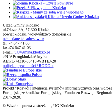
Urząd Gminy Kłodzko
ul.Okrzei 8A, 57-300 Kłodzko
powiat kłodzki, województwo dolnośląskie
pełne dane teleadresowe »
tel.:
74 647 41 00
fax.:
74 647 41 03
e-mail:
ug@gmina.klodzko.pl
ePUAP: /ugklodzko/skrytka
AE:PL-74310-35413-WBTEJ-20
polityka prywatności / RODO »
Projekt "Rozwój i integracja systemów informatycznych oraz wdroż
Europejską ze środków Europejskiego Funduszu Rozwoju Regional
2014-2020.
© Wszelkie prawa zastrzeżone, UG Kłodzko