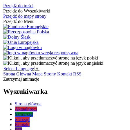
Przejdź do treści
Przejdź do Wyszukiwarki
Przejdź do mapy strony
Przejdź do Menu
Select Language
▼
Strona Główna
Mapa Strony
Kontakt
RSS
Zatrzymaj animacje
Wyszukiwarka
Strona główna
Aktualności
Samorząd
e-Urząd
Kontakt
BIP