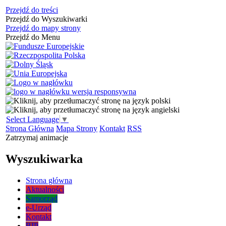
Przejdź do treści
Przejdź do Wyszukiwarki
Przejdź do mapy strony
Przejdź do Menu
Select Language
▼
Strona Główna
Mapa Strony
Kontakt
RSS
Zatrzymaj animacje
Wyszukiwarka
Strona główna
Aktualności
Samorząd
e-Urząd
Kontakt
BIP