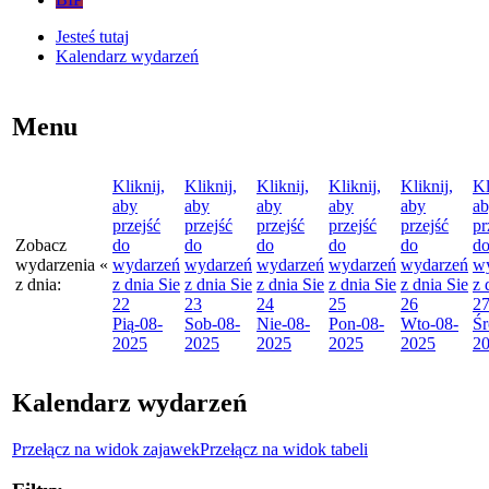
Jesteś tutaj
Kalendarz wydarzeń
Menu
Kliknij,
Kliknij,
Kliknij,
Kliknij,
Kliknij,
Kl
aby
aby
aby
aby
aby
a
przejść
przejść
przejść
przejść
przejść
pr
Zobacz
do
do
do
do
do
d
wydarzenia
«
wydarzeń
wydarzeń
wydarzeń
wydarzeń
wydarzeń
w
z dnia:
z dnia
Sie
z dnia
Sie
z dnia
Sie
z dnia
Sie
z dnia
Sie
z 
22
23
24
25
26
2
Pią
-08-
Sob
-08-
Nie
-08-
Pon
-08-
Wto
-08-
Śr
2025
2025
2025
2025
2025
2
Kalendarz wydarzeń
Przełącz na widok zajawek
Przełącz na widok tabeli