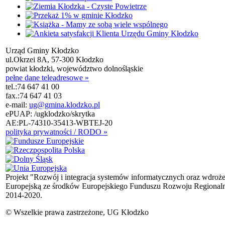
Urząd Gminy Kłodzko
ul.Okrzei 8A, 57-300 Kłodzko
powiat kłodzki, województwo dolnośląskie
pełne dane teleadresowe »
tel.:
74 647 41 00
fax.:
74 647 41 03
e-mail:
ug@gmina.klodzko.pl
ePUAP: /ugklodzko/skrytka
AE:PL-74310-35413-WBTEJ-20
polityka prywatności / RODO »
Projekt "Rozwój i integracja systemów informatycznych oraz wdroż
Europejską ze środków Europejskiego Funduszu Rozwoju Regional
2014-2020.
© Wszelkie prawa zastrzeżone, UG Kłodzko