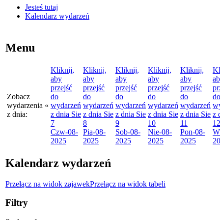
Jesteś tutaj
Kalendarz wydarzeń
Menu
Kliknij,
Kliknij,
Kliknij,
Kliknij,
Kliknij,
Kl
aby
aby
aby
aby
aby
a
przejść
przejść
przejść
przejść
przejść
pr
Zobacz
do
do
do
do
do
d
wydarzenia
«
wydarzeń
wydarzeń
wydarzeń
wydarzeń
wydarzeń
w
z dnia:
z dnia
Sie
z dnia
Sie
z dnia
Sie
z dnia
Sie
z dnia
Sie
z 
7
8
9
10
11
1
Czw
-08-
Pią
-08-
Sob
-08-
Nie
-08-
Pon
-08-
W
2025
2025
2025
2025
2025
2
Kalendarz wydarzeń
Przełącz na widok zajawek
Przełącz na widok tabeli
Filtry