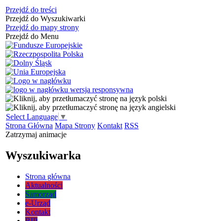
Przejdź do treści
Przejdź do Wyszukiwarki
Przejdź do mapy strony
Przejdź do Menu
Select Language
▼
Strona Główna
Mapa Strony
Kontakt
RSS
Zatrzymaj animacje
Wyszukiwarka
Strona główna
Aktualności
Samorząd
e-Urząd
Kontakt
BIP