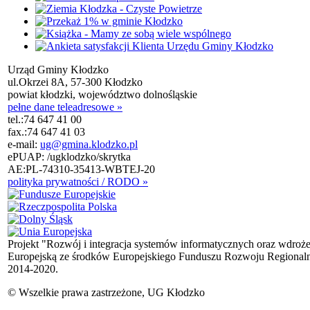
Urząd Gminy Kłodzko
ul.Okrzei 8A, 57-300 Kłodzko
powiat kłodzki, województwo dolnośląskie
pełne dane teleadresowe »
tel.:
74 647 41 00
fax.:
74 647 41 03
e-mail:
ug@gmina.klodzko.pl
ePUAP: /ugklodzko/skrytka
AE:PL-74310-35413-WBTEJ-20
polityka prywatności / RODO »
Projekt "Rozwój i integracja systemów informatycznych oraz wdroż
Europejską ze środków Europejskiego Funduszu Rozwoju Regional
2014-2020.
© Wszelkie prawa zastrzeżone, UG Kłodzko