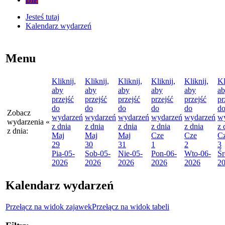
Jesteś tutaj
Kalendarz wydarzeń
Menu
Kliknij,
Kliknij,
Kliknij,
Kliknij,
Kliknij,
Kl
aby
aby
aby
aby
aby
a
przejść
przejść
przejść
przejść
przejść
pr
do
do
do
do
do
d
Zobacz
wydarzeń
wydarzeń
wydarzeń
wydarzeń
wydarzeń
w
wydarzenia
«
z dnia
z dnia
z dnia
z dnia
z dnia
z 
z dnia:
Maj
Maj
Maj
Cze
Cze
C
29
30
31
1
2
3
Pią
-05-
Sob
-05-
Nie
-05-
Pon
-06-
Wto
-06-
Śr
2026
2026
2026
2026
2026
2
Kalendarz wydarzeń
Przełącz na widok zajawek
Przełącz na widok tabeli