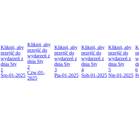
Kliknij, aby
Kliknij, aby
Kliknij, aby
Kliknij, aby
Kliknij, aby
K
przejść do
przejść do
przejść do
przejść do
przejść do
p
wydarzeń z
wydarzeń z
wydarzeń z
wydarzeń z
wydarzeń z
w
dnia
Sty
dnia
Sty
dnia
Sty
dnia
Sty
dnia
Sty
d
2
1
3
4
5
6
Czw
-01-
Śro
-01-2025
Pią
-01-2025
Sob
-01-2025
Nie
-01-2025
P
2025