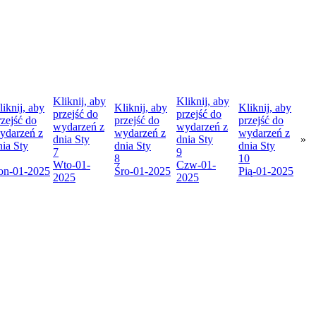
Kliknij, aby
Kliknij, aby
liknij, aby
Kliknij, aby
Kliknij, aby
przejść do
przejść do
rzejść do
przejść do
przejść do
wydarzeń z
wydarzeń z
ydarzeń z
wydarzeń z
wydarzeń z
dnia
Sty
dnia
Sty
»
nia
Sty
dnia
Sty
dnia
Sty
7
9
8
10
Wto
-01-
Czw
-01-
on
-01-2025
Śro
-01-2025
Pią
-01-2025
2025
2025