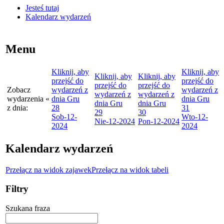
Jesteś tutaj
Kalendarz wydarzeń
Menu
Kliknij, aby
Kliknij, aby
Kliknij, aby
Kliknij, aby
przejść do
przejść do
przejść do
przejść do
Zobacz
wydarzeń z
wydarzeń z
wydarzeń z
wydarzeń z
wydarzenia
«
dnia
Gru
dnia
Gru
dnia
Gru
dnia
Gru
z dnia:
28
31
29
30
Sob
-12-
Wto
-12-
Nie
-12-2024
Pon
-12-2024
2024
2024
Kalendarz wydarzeń
Przełącz na widok zajawek
Przełącz na widok tabeli
Filtry
Szukana fraza