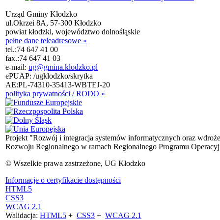
Urząd Gminy Kłodzko
ul.Okrzei 8A, 57-300 Kłodzko
powiat kłodzki, województwo dolnośląskie
pełne dane teleadresowe »
tel.:
74 647 41 00
fax.:
74 647 41 03
e-mail:
ug@gmina.klodzko.pl
ePUAP: /ugklodzko/skrytka
AE:PL-74310-35413-WBTEJ-20
polityka prywatności / RODO »
Projekt "Rozwój i integracja systemów informatycznych oraz wdroż
Rozwoju Regionalnego w ramach Regionalnego Programu Operacyjn
© Wszelkie prawa zastrzeżone, UG Kłodzko
Informacje o certyfikacie dostępności
HTML5
CSS3
WCAG 2.1
Walidacja:
HTML5
+
CSS3
+
WCAG 2.1