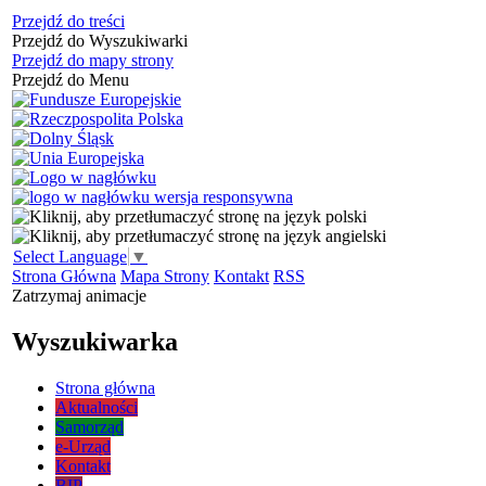
Przejdź do treści
Przejdź do Wyszukiwarki
Przejdź do mapy strony
Przejdź do Menu
Select Language
▼
Strona Główna
Mapa Strony
Kontakt
RSS
Zatrzymaj animacje
Wyszukiwarka
Strona główna
Aktualności
Samorząd
e-Urząd
Kontakt
BIP