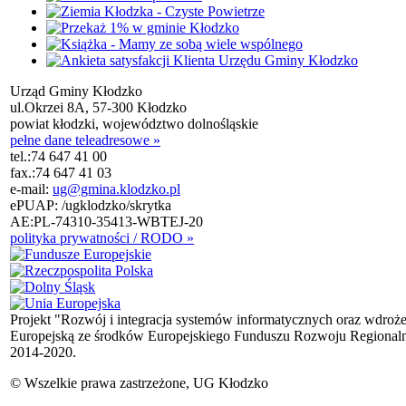
Urząd Gminy Kłodzko
ul.Okrzei 8A, 57-300 Kłodzko
powiat kłodzki, województwo dolnośląskie
pełne dane teleadresowe »
tel.:
74 647 41 00
fax.:
74 647 41 03
e-mail:
ug@gmina.klodzko.pl
ePUAP: /ugklodzko/skrytka
AE:PL-74310-35413-WBTEJ-20
polityka prywatności / RODO »
Projekt "Rozwój i integracja systemów informatycznych oraz wdroż
Europejską ze środków Europejskiego Funduszu Rozwoju Regional
2014-2020.
© Wszelkie prawa zastrzeżone, UG Kłodzko