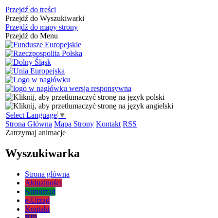
Przejdź do treści
Przejdź do Wyszukiwarki
Przejdź do mapy strony
Przejdź do Menu
Select Language
▼
Strona Główna
Mapa Strony
Kontakt
RSS
Zatrzymaj animacje
Wyszukiwarka
Strona główna
Aktualności
Samorząd
e-Urząd
Kontakt
BIP