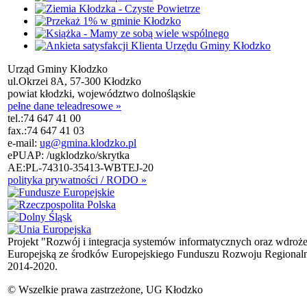
Urząd Gminy Kłodzko
ul.Okrzei 8A, 57-300 Kłodzko
powiat kłodzki, województwo dolnośląskie
pełne dane teleadresowe »
tel.:
74 647 41 00
fax.:
74 647 41 03
e-mail:
ug@gmina.klodzko.pl
ePUAP: /ugklodzko/skrytka
AE:PL-74310-35413-WBTEJ-20
polityka prywatności / RODO »
Projekt "Rozwój i integracja systemów informatycznych oraz wdroż
Europejską ze środków Europejskiego Funduszu Rozwoju Regional
2014-2020.
© Wszelkie prawa zastrzeżone, UG Kłodzko