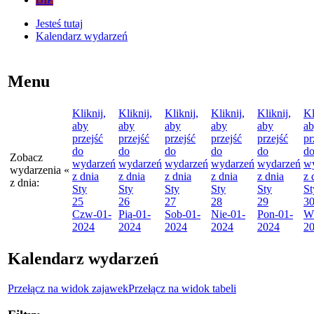
Jesteś tutaj
Kalendarz wydarzeń
Menu
Kliknij,
Kliknij,
Kliknij,
Kliknij,
Kliknij,
Kl
aby
aby
aby
aby
aby
a
przejść
przejść
przejść
przejść
przejść
pr
do
do
do
do
do
d
Zobacz
wydarzeń
wydarzeń
wydarzeń
wydarzeń
wydarzeń
w
wydarzenia
«
z dnia
z dnia
z dnia
z dnia
z dnia
z 
z dnia:
Sty
Sty
Sty
Sty
Sty
St
25
26
27
28
29
3
Czw
-01-
Pią
-01-
Sob
-01-
Nie
-01-
Pon
-01-
W
2024
2024
2024
2024
2024
2
Kalendarz wydarzeń
Przełącz na widok zajawek
Przełącz na widok tabeli