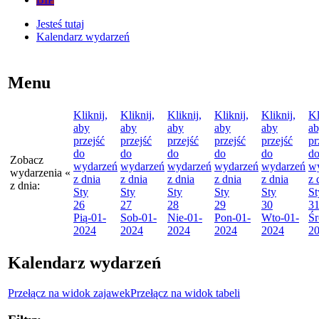
Jesteś tutaj
Kalendarz wydarzeń
Menu
Kliknij,
Kliknij,
Kliknij,
Kliknij,
Kliknij,
Kl
aby
aby
aby
aby
aby
a
przejść
przejść
przejść
przejść
przejść
pr
do
do
do
do
do
d
Zobacz
wydarzeń
wydarzeń
wydarzeń
wydarzeń
wydarzeń
w
wydarzenia
«
z dnia
z dnia
z dnia
z dnia
z dnia
z 
z dnia:
Sty
Sty
Sty
Sty
Sty
St
26
27
28
29
30
3
Pią
-01-
Sob
-01-
Nie
-01-
Pon
-01-
Wto
-01-
Śr
2024
2024
2024
2024
2024
2
Kalendarz wydarzeń
Przełącz na widok zajawek
Przełącz na widok tabeli