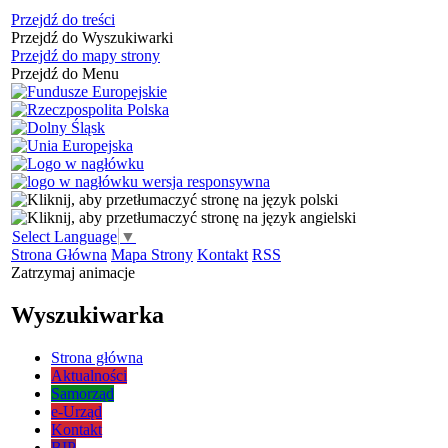
Przejdź do treści
Przejdź do Wyszukiwarki
Przejdź do mapy strony
Przejdź do Menu
Select Language
▼
Strona Główna
Mapa Strony
Kontakt
RSS
Zatrzymaj animacje
Wyszukiwarka
Strona główna
Aktualności
Samorząd
e-Urząd
Kontakt
BIP