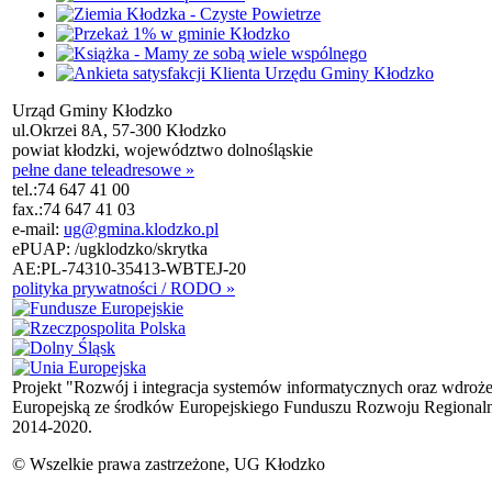
Urząd Gminy Kłodzko
ul.Okrzei 8A, 57-300 Kłodzko
powiat kłodzki, województwo dolnośląskie
pełne dane teleadresowe »
tel.:
74 647 41 00
fax.:
74 647 41 03
e-mail:
ug@gmina.klodzko.pl
ePUAP: /ugklodzko/skrytka
AE:PL-74310-35413-WBTEJ-20
polityka prywatności / RODO »
Projekt "Rozwój i integracja systemów informatycznych oraz wdroż
Europejską ze środków Europejskiego Funduszu Rozwoju Regional
2014-2020.
© Wszelkie prawa zastrzeżone, UG Kłodzko