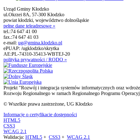
Urząd Gminy Kłodzko
ul.Okrzei 8A, 57-300 Kłodzko
powiat kłodzki, województwo dolnośląskie
pełne dane teleadresowe »
tel.:
74 647 41 00
fax.:
74 647 41 03
e-mail:
ug@gmina.klodzko.pl
ePUAP: /ugklodzko/skrytka
AE:PL-74310-35413-WBTEJ-20
polityka prywatności / RODO »
Projekt "Rozwój i integracja systemów informatycznych oraz wdroż
Rozwoju Regionalnego w ramach Regionalnego Programu Operacyjn
© Wszelkie prawa zastrzeżone, UG Kłodzko
Informacje o certyfikacie dostępności
HTML5
CSS3
WCAG 2.1
Walidacja:
HTML5
+
CSS3
+
WCAG 2.1