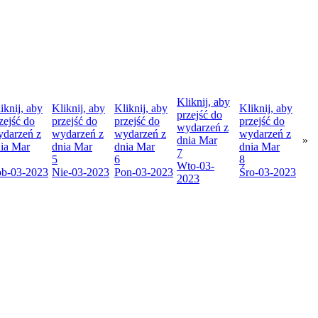
Kliknij, aby
iknij, aby
Kliknij, aby
Kliknij, aby
Kliknij, aby
przejść do
zejść do
przejść do
przejść do
przejść do
wydarzeń z
darzeń z
wydarzeń z
wydarzeń z
wydarzeń z
dnia
Mar
»
nia
Mar
dnia
Mar
dnia
Mar
dnia
Mar
7
5
6
8
Wto
-03-
ob
-03-2023
Nie
-03-2023
Pon
-03-2023
Śro
-03-2023
2023