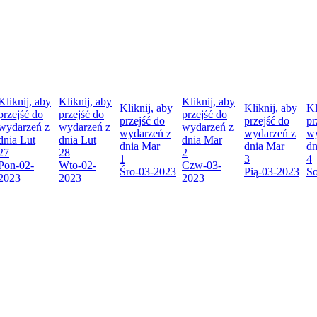
Kliknij, aby
Kliknij, aby
Kliknij, aby
Kliknij, aby
Kliknij, aby
Kl
przejść do
przejść do
przejść do
przejść do
przejść do
pr
wydarzeń z
wydarzeń z
wydarzeń z
wydarzeń z
wydarzeń z
wy
dnia
Lut
dnia
Lut
dnia
Mar
dnia
Mar
dnia
Mar
d
27
28
2
1
3
4
Pon
-02-
Wto
-02-
Czw
-03-
Śro
-03-2023
Pią
-03-2023
S
2023
2023
2023