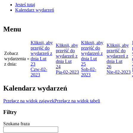
Jesteś tutaj
Kalendarz wydarzeń
Menu
Kliknij, aby
Kliknij, aby
Kliknij, aby
Kliknij, aby
przejść do
przejść do
przejść do
przejść do
Zobacz
wydarzeń z
wydarzeń z
wydarzeń z
wydarzeń z
wydarzenia
«
dnia
Lut
dnia
Lut
dnia
Lut
dnia
Lut
z dnia:
23
25
24
26
Czw
-02-
Sob
-02-
Pią
-02-2023
Nie
-02-2023
2023
2023
Kalendarz wydarzeń
Przełącz na widok zajawek
Przełącz na widok tabeli
Filtry
Szukana fraza