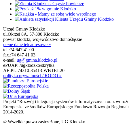
Urząd Gminy Kłodzko
ul.Okrzei 8A, 57-300 Kłodzko
powiat kłodzki, województwo dolnośląskie
pełne dane teleadresowe »
tel.:
74 647 41 00
fax.:
74 647 41 03
e-mail:
ug@gmina.klodzko.pl
ePUAP: /ugklodzko/skrytka
AE:PL-74310-35413-WBTEJ-20
polityka prywatności / RODO »
Projekt "Rozwój i integracja systemów informatycznych oraz wdroż
Europejską ze środków Europejskiego Funduszu Rozwoju Regional
2014-2020.
© Wszelkie prawa zastrzeżone, UG Kłodzko