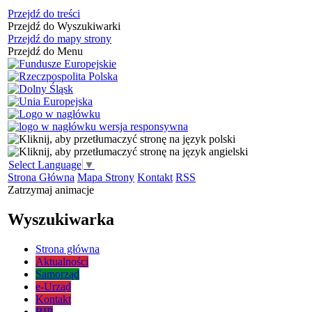
Przejdź do treści
Przejdź do Wyszukiwarki
Przejdź do mapy strony
Przejdź do Menu
Select Language
▼
Strona Główna
Mapa Strony
Kontakt
RSS
Zatrzymaj animacje
Wyszukiwarka
Strona główna
Aktualności
Samorząd
e-Urząd
Kontakt
BIP