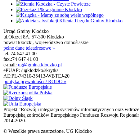
Urząd Gminy Kłodzko
ul.Okrzei 8A, 57-300 Kłodzko
powiat kłodzki, województwo dolnośląskie
pełne dane teleadresowe »
tel.:
74 647 41 00
fax.:
74 647 41 03
e-mail:
ug@gmina.klodzko.pl
ePUAP: /ugklodzko/skrytka
AE:PL-74310-35413-WBTEJ-20
polityka prywatności / RODO »
Projekt "Rozwój i integracja systemów informatycznych oraz wdroż
Europejską ze środków Europejskiego Funduszu Rozwoju Regional
2014-2020.
© Wszelkie prawa zastrzeżone, UG Kłodzko