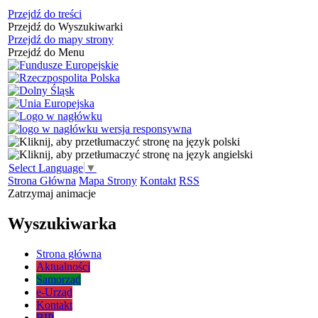
Przejdź do treści
Przejdź do Wyszukiwarki
Przejdź do mapy strony
Przejdź do Menu
Select Language
▼
Strona Główna
Mapa Strony
Kontakt
RSS
Zatrzymaj animacje
Wyszukiwarka
Strona główna
Aktualności
Samorząd
e-Urząd
Kontakt
BIP