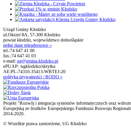
Urząd Gminy Kłodzko
ul.Okrzei 8A, 57-300 Kłodzko
powiat kłodzki, województwo dolnośląskie
pełne dane teleadresowe »
tel.:
74 647 41 00
fax.:
74 647 41 03
e-mail:
ug@gmina.klodzko.pl
ePUAP: /ugklodzko/skrytka
AE:PL-74310-35413-WBTEJ-20
polityka prywatności / RODO »
Projekt "Rozwój i integracja systemów informatycznych oraz wdroż
Europejską ze środków Europejskiego Funduszu Rozwoju Regional
2014-2020.
© Wszelkie prawa zastrzeżone, UG Kłodzko