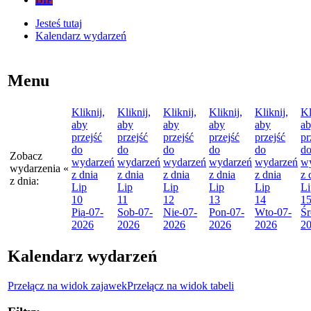
Jesteś tutaj
Kalendarz wydarzeń
Menu
Kliknij,
Kliknij,
Kliknij,
Kliknij,
Kliknij,
Kl
aby
aby
aby
aby
aby
a
przejść
przejść
przejść
przejść
przejść
pr
do
do
do
do
do
d
Zobacz
wydarzeń
wydarzeń
wydarzeń
wydarzeń
wydarzeń
w
wydarzenia
«
z dnia
z dnia
z dnia
z dnia
z dnia
z 
z dnia:
Lip
Lip
Lip
Lip
Lip
Li
10
11
12
13
14
1
Pią
-07-
Sob
-07-
Nie
-07-
Pon
-07-
Wto
-07-
Śr
2026
2026
2026
2026
2026
2
Kalendarz wydarzeń
Przełącz na widok zajawek
Przełącz na widok tabeli