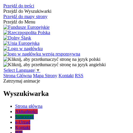
Przejdź do treści
Przejdź do Wyszukiwarki
Przejdź do mapy strony
Przejdź do Menu
Select Language
▼
Strona Główna
Mapa Strony
Kontakt
RSS
Zatrzymaj animacje
Wyszukiwarka
Strona główna
Aktualności
Samorząd
e-Urząd
Kontakt
BIP