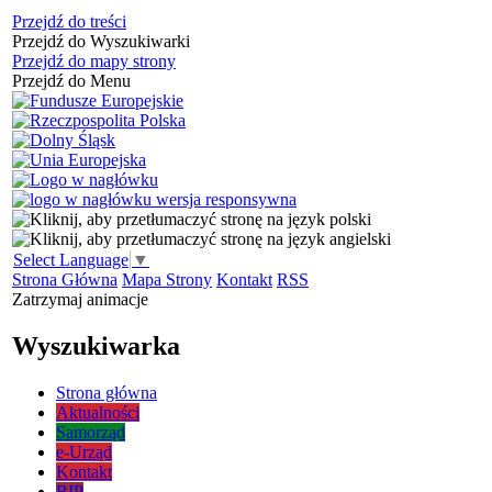
Przejdź do treści
Przejdź do Wyszukiwarki
Przejdź do mapy strony
Przejdź do Menu
Select Language
▼
Strona Główna
Mapa Strony
Kontakt
RSS
Zatrzymaj animacje
Wyszukiwarka
Strona główna
Aktualności
Samorząd
e-Urząd
Kontakt
BIP