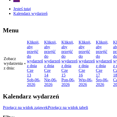
Jesteś tutaj
Kalendarz wydarzeń
Menu
Kliknij,
Kliknij,
Kliknij,
Kliknij,
Kliknij,
Kl
aby
aby
aby
aby
aby
a
przejść
przejść
przejść
przejść
przejść
pr
do
do
do
do
do
d
Zobacz
wydarzeń
wydarzeń
wydarzeń
wydarzeń
wydarzeń
w
wydarzenia
«
z dnia
z dnia
z dnia
z dnia
z dnia
z 
z dnia:
Cze
Cze
Cze
Cze
Cze
C
13
14
15
16
17
1
Sob
-06-
Nie
-06-
Pon
-06-
Wto
-06-
Śro
-06-
C
2026
2026
2026
2026
2026
2
Kalendarz wydarzeń
Przełącz na widok zajawek
Przełącz na widok tabeli