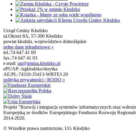
Urząd Gminy Kłodzko
ul.Okrzei 8A, 57-300 Kłodzko
powiat kłodzki, województwo dolnośląskie
pełne dane teleadresowe »
tel.:
74 647 41 00
fax.:
74 647 41 03
e-mail:
ug@gmina.klodzko.pl
ePUAP: /ugklodzko/skrytka
AE:PL-74310-35413-WBTEJ-20
polityka prywatności / RODO »
Projekt "Rozwój i integracja systemów informatycznych oraz wdroż
Europejską ze środków Europejskiego Funduszu Rozwoju Regional
2014-2020.
© Wszelkie prawa zastrzeżone, UG Kłodzko