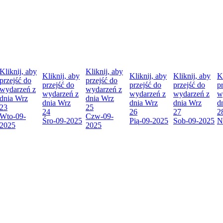
Kliknij, aby
Kliknij, aby
Kliknij, aby
Kliknij, aby
Kliknij, aby
K
przejść do
przejść do
przejść do
przejść do
przejść do
p
wydarzeń z
wydarzeń z
wydarzeń z
wydarzeń z
wydarzeń z
w
dnia
Wrz
dnia
Wrz
dnia
Wrz
dnia
Wrz
dnia
Wrz
d
23
25
24
26
27
2
Wto
-09-
Czw
-09-
Śro
-09-2025
Pią
-09-2025
Sob
-09-2025
N
2025
2025