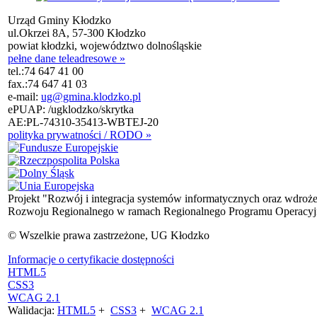
Urząd Gminy Kłodzko
ul.Okrzei 8A, 57-300 Kłodzko
powiat kłodzki, województwo dolnośląskie
pełne dane teleadresowe »
tel.:
74 647 41 00
fax.:
74 647 41 03
e-mail:
ug@gmina.klodzko.pl
ePUAP: /ugklodzko/skrytka
AE:PL-74310-35413-WBTEJ-20
polityka prywatności / RODO »
Projekt "Rozwój i integracja systemów informatycznych oraz wdroż
Rozwoju Regionalnego w ramach Regionalnego Programu Operacyjn
© Wszelkie prawa zastrzeżone, UG Kłodzko
Informacje o certyfikacie dostępności
HTML5
CSS3
WCAG 2.1
Walidacja:
HTML5
+
CSS3
+
WCAG 2.1