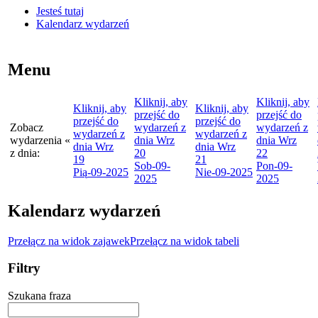
Jesteś tutaj
Kalendarz wydarzeń
Menu
Kliknij, aby
Kliknij, aby
Kliknij, aby
Kliknij, aby
przejść do
przejść do
przejść do
przejść do
Zobacz
wydarzeń z
wydarzeń z
wydarzeń z
wydarzeń z
wydarzenia
«
dnia
Wrz
dnia
Wrz
dnia
Wrz
dnia
Wrz
z dnia:
20
22
19
21
Sob
-09-
Pon
-09-
Pią
-09-2025
Nie
-09-2025
2025
2025
Kalendarz wydarzeń
Przełącz na widok zajawek
Przełącz na widok tabeli
Filtry
Szukana fraza