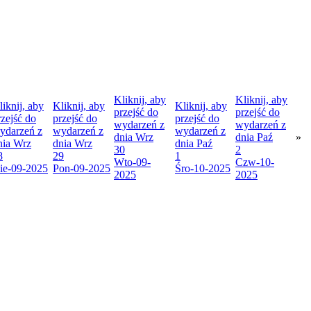
Kliknij, aby
Kliknij, aby
liknij, aby
Kliknij, aby
Kliknij, aby
przejść do
przejść do
rzejść do
przejść do
przejść do
wydarzeń z
wydarzeń z
ydarzeń z
wydarzeń z
wydarzeń z
dnia
Wrz
dnia
Paź
»
nia
Wrz
dnia
Wrz
dnia
Paź
30
2
8
29
1
Wto
-09-
Czw
-10-
ie
-09-2025
Pon
-09-2025
Śro
-10-2025
2025
2025