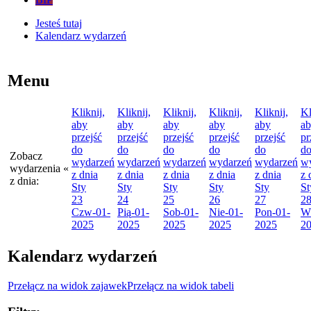
Jesteś tutaj
Kalendarz wydarzeń
Menu
Kliknij,
Kliknij,
Kliknij,
Kliknij,
Kliknij,
Kl
aby
aby
aby
aby
aby
a
przejść
przejść
przejść
przejść
przejść
pr
do
do
do
do
do
d
Zobacz
wydarzeń
wydarzeń
wydarzeń
wydarzeń
wydarzeń
w
wydarzenia
«
z dnia
z dnia
z dnia
z dnia
z dnia
z 
z dnia:
Sty
Sty
Sty
Sty
Sty
St
23
24
25
26
27
2
Czw
-01-
Pią
-01-
Sob
-01-
Nie
-01-
Pon
-01-
W
2025
2025
2025
2025
2025
2
Kalendarz wydarzeń
Przełącz na widok zajawek
Przełącz na widok tabeli