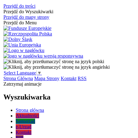
Przejdź do treści
Przejdź do Wyszukiwarki
Przejdź do mapy strony
Przejdź do Menu
Select Language
▼
Strona Główna
Mapa Strony
Kontakt
RSS
Zatrzymaj animacje
Wyszukiwarka
Strona główna
Aktualności
Samorząd
e-Urząd
Kontakt
BIP