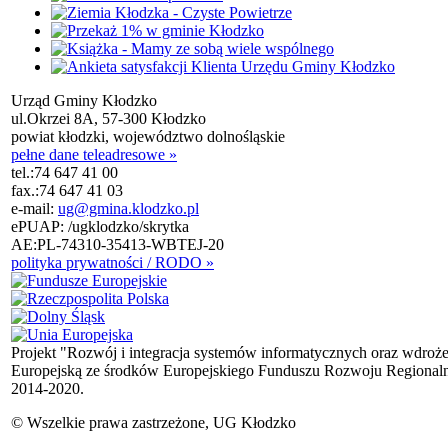
Urząd Gminy Kłodzko
ul.Okrzei 8A, 57-300 Kłodzko
powiat kłodzki, województwo dolnośląskie
pełne dane teleadresowe »
tel.:
74 647 41 00
fax.:
74 647 41 03
e-mail:
ug@gmina.klodzko.pl
ePUAP: /ugklodzko/skrytka
AE:PL-74310-35413-WBTEJ-20
polityka prywatności / RODO »
Projekt "Rozwój i integracja systemów informatycznych oraz wdroż
Europejską ze środków Europejskiego Funduszu Rozwoju Regional
2014-2020.
© Wszelkie prawa zastrzeżone, UG Kłodzko