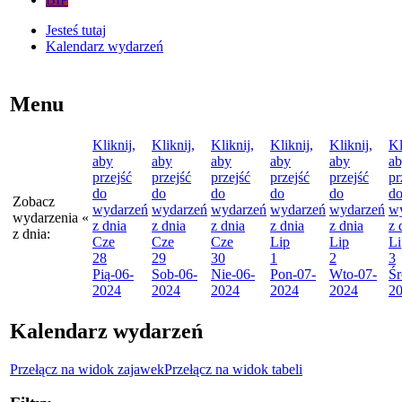
Jesteś tutaj
Kalendarz wydarzeń
Menu
Kliknij,
Kliknij,
Kliknij,
Kliknij,
Kliknij,
Kl
aby
aby
aby
aby
aby
a
przejść
przejść
przejść
przejść
przejść
pr
do
do
do
do
do
d
Zobacz
wydarzeń
wydarzeń
wydarzeń
wydarzeń
wydarzeń
w
wydarzenia
«
z dnia
z dnia
z dnia
z dnia
z dnia
z 
z dnia:
Cze
Cze
Cze
Lip
Lip
Li
28
29
30
1
2
3
Pią
-06-
Sob
-06-
Nie
-06-
Pon
-07-
Wto
-07-
Śr
2024
2024
2024
2024
2024
2
Kalendarz wydarzeń
Przełącz na widok zajawek
Przełącz na widok tabeli