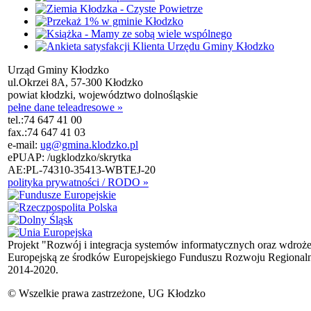
Urząd Gminy Kłodzko
ul.Okrzei 8A, 57-300 Kłodzko
powiat kłodzki, województwo dolnośląskie
pełne dane teleadresowe »
tel.:
74 647 41 00
fax.:
74 647 41 03
e-mail:
ug@gmina.klodzko.pl
ePUAP: /ugklodzko/skrytka
AE:PL-74310-35413-WBTEJ-20
polityka prywatności / RODO »
Projekt "Rozwój i integracja systemów informatycznych oraz wdroż
Europejską ze środków Europejskiego Funduszu Rozwoju Regional
2014-2020.
© Wszelkie prawa zastrzeżone, UG Kłodzko