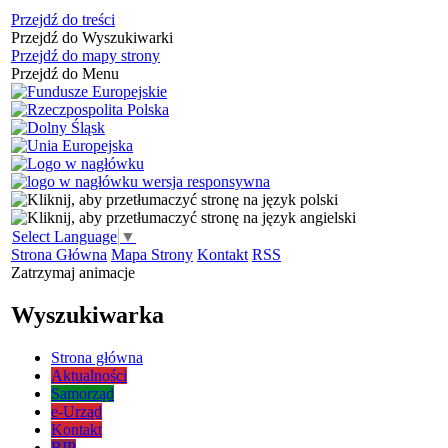
Przejdź do treści
Przejdź do Wyszukiwarki
Przejdź do mapy strony
Przejdź do Menu
Select Language
▼
Strona Główna
Mapa Strony
Kontakt
RSS
Zatrzymaj animacje
Wyszukiwarka
Strona główna
Aktualności
Samorząd
e-Urząd
Kontakt
BIP