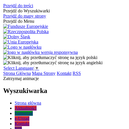
Przejdź do treści
Przejdź do Wyszukiwarki
Przejdź do mapy strony
Przejdź do Menu
Select Language
▼
Strona Główna
Mapa Strony
Kontakt
RSS
Zatrzymaj animacje
Wyszukiwarka
Strona główna
Aktualności
Samorząd
e-Urząd
Kontakt
BIP