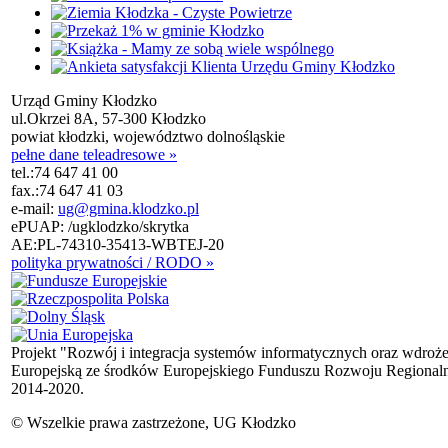
Urząd Gminy Kłodzko
ul.Okrzei 8A, 57-300 Kłodzko
powiat kłodzki, województwo dolnośląskie
pełne dane teleadresowe »
tel.:
74 647 41 00
fax.:
74 647 41 03
e-mail:
ug@gmina.klodzko.pl
ePUAP: /ugklodzko/skrytka
AE:PL-74310-35413-WBTEJ-20
polityka prywatności / RODO »
Projekt "Rozwój i integracja systemów informatycznych oraz wdroż
Europejską ze środków Europejskiego Funduszu Rozwoju Regional
2014-2020.
© Wszelkie prawa zastrzeżone, UG Kłodzko