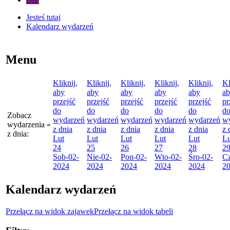
Jesteś tutaj
Kalendarz wydarzeń
Menu
Kliknij,
Kliknij,
Kliknij,
Kliknij,
Kliknij,
Kl
aby
aby
aby
aby
aby
a
przejść
przejść
przejść
przejść
przejść
pr
do
do
do
do
do
d
Zobacz
wydarzeń
wydarzeń
wydarzeń
wydarzeń
wydarzeń
w
wydarzenia
«
z dnia
z dnia
z dnia
z dnia
z dnia
z 
z dnia:
Lut
Lut
Lut
Lut
Lut
Lu
24
25
26
27
28
2
Sob
-02-
Nie
-02-
Pon
-02-
Wto
-02-
Śro
-02-
C
2024
2024
2024
2024
2024
2
Kalendarz wydarzeń
Przełącz na widok zajawek
Przełącz na widok tabeli