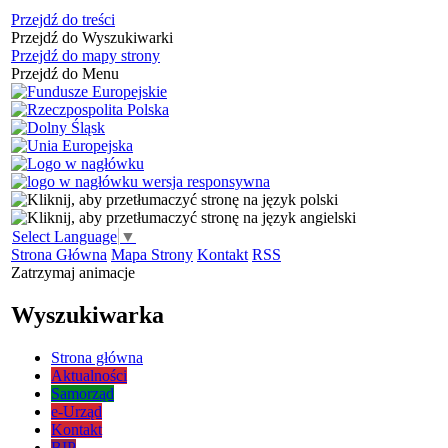
Przejdź do treści
Przejdź do Wyszukiwarki
Przejdź do mapy strony
Przejdź do Menu
Select Language
▼
Strona Główna
Mapa Strony
Kontakt
RSS
Zatrzymaj animacje
Wyszukiwarka
Strona główna
Aktualności
Samorząd
e-Urząd
Kontakt
BIP