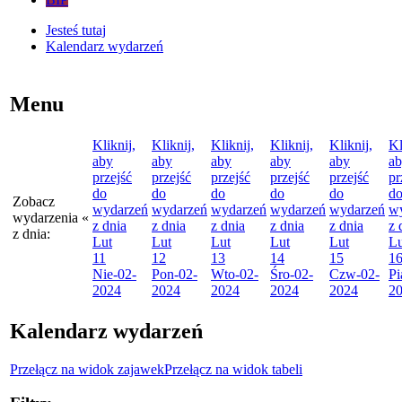
Jesteś tutaj
Kalendarz wydarzeń
Menu
Kliknij,
Kliknij,
Kliknij,
Kliknij,
Kliknij,
Kl
aby
aby
aby
aby
aby
a
przejść
przejść
przejść
przejść
przejść
pr
do
do
do
do
do
d
Zobacz
wydarzeń
wydarzeń
wydarzeń
wydarzeń
wydarzeń
w
wydarzenia
«
z dnia
z dnia
z dnia
z dnia
z dnia
z 
z dnia:
Lut
Lut
Lut
Lut
Lut
Lu
11
12
13
14
15
1
Nie
-02-
Pon
-02-
Wto
-02-
Śro
-02-
Czw
-02-
Pi
2024
2024
2024
2024
2024
2
Kalendarz wydarzeń
Przełącz na widok zajawek
Przełącz na widok tabeli