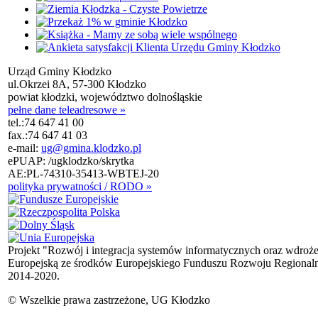
Urząd Gminy Kłodzko
ul.Okrzei 8A, 57-300 Kłodzko
powiat kłodzki, województwo dolnośląskie
pełne dane teleadresowe »
tel.:
74 647 41 00
fax.:
74 647 41 03
e-mail:
ug@gmina.klodzko.pl
ePUAP: /ugklodzko/skrytka
AE:PL-74310-35413-WBTEJ-20
polityka prywatności / RODO »
Projekt "Rozwój i integracja systemów informatycznych oraz wdroż
Europejską ze środków Europejskiego Funduszu Rozwoju Regional
2014-2020.
© Wszelkie prawa zastrzeżone, UG Kłodzko